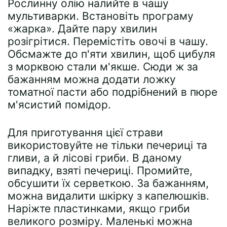
Рослинну олію налийте в чашу
мультиварки. Встановіть програму
«жарка». Дайте пару хвилин
розігрітися. Перемістіть овочі в чашу.
Обсмажте до п'яти хвилин, щоб цибуля
з морквою стали м'якше. Сюди ж за
бажанням можна додати ложку
томатної пасти або подрібнений в пюре
м'ясистий помідор.
Для приготування цієї страви
використовуйте не тільки печериці та
гливи, а й лісові гриби. В даному
випадку, взяті печериці. Промийте,
обсушити їх серветкою. За бажанням,
можна видалити шкірку з капелюшків.
Наріжте пластинками, якщо гриби
великого розміру. Маленькі можна