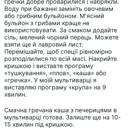
гречки добре проварилися і набрякли.
Воду при бажанні замініть овочевим
або грибним бульйоном. М'ясний
бульйон з грибами краще не
використовувати. За смаком додайте
сіль, мелений чорний перець. Можете
взяти ще й лавровий лист.
Перемішайте, щоб спеції рівномірно
розподілилися по всій масі. Накрийте
кришкою і виставте програму
«тушкування», «плов», «каша» або
«гречка». У моїй мультиварці я
виставляю програму «крупа» на 9
хвилин.
Смачна гречана каша з печерицями в
мультиварці готова. Залиште ще на 10-
15 хвилин під кришкою.