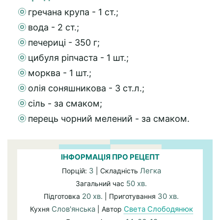
гречана крупа - 1 ст.;
вода - 2 ст.;
печериці - 350 г;
цибуля ріпчаста - 1 шт.;
морква - 1 шт.;
олія соняшникова - 3 ст.л.;
сіль - за смаком;
перець чорний мелений - за смаком.
ІНФОРМАЦІЯ ПРО РЕЦЕПТ
3
Легка
Порцій:
| Складність
50 хв.
Загальний час
20 хв.
30 хв.
Підготовка
| Приготування
Слов'янська
Света Слободянюк
Кухня
| Автор