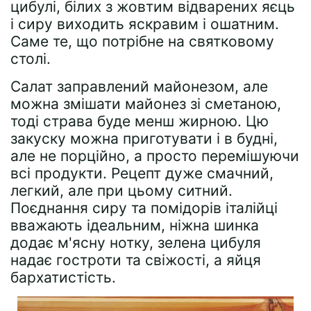
цибулі, білих з жовтим відварених яєць
і сиру виходить яскравим і ошатним.
Саме те, що потрібне на святковому
столі.
Салат заправлений майонезом, але
можна змішати майонез зі сметаною,
тоді страва буде менш жирною. Цю
закуску можна приготувати і в будні,
але не порційно, а просто перемішуючи
всі продукти. Рецепт дуже смачний,
легкий, але при цьому ситний.
Поєднання сиру та помідорів італійці
вважають ідеальним, ніжна шинка
додає м'ясну нотку, зелена цибуля
надає гостроти та свіжості, а яйця
бархатистість.