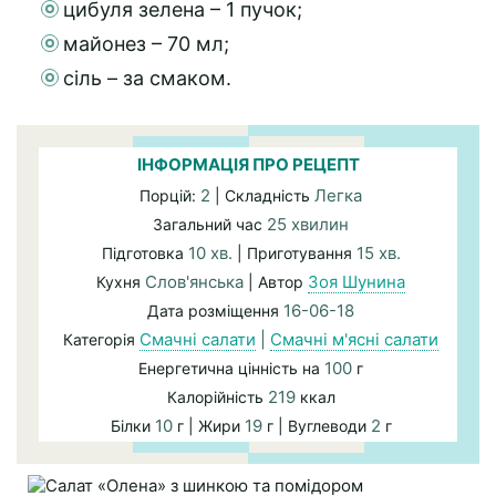
цибуля зелена – 1 пучок;
майонез – 70 мл;
сіль – за смаком.
ІНФОРМАЦІЯ ПРО РЕЦЕПТ
2
Легка
Порцій:
| Складність
25 хвилин
Загальний час
10 хв.
15 хв.
Підготовка
| Приготування
Слов'янська
Зоя Шунина
Кухня
| Автор
16-06-18
Дата розміщення
Смачні салати
|
Смачні м'ясні салати
Категорія
100
Енергетична цінність на
г
219
Калорійність
ккал
10
19
2
Білки
г | Жири
г | Вуглеводи
г