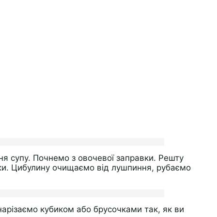
я супу. Почнемо з овочевої заправки. Решту
и. Цибулину очищаємо від лушпиння, рубаємо
арізаємо кубиком або брусочками так, як ви