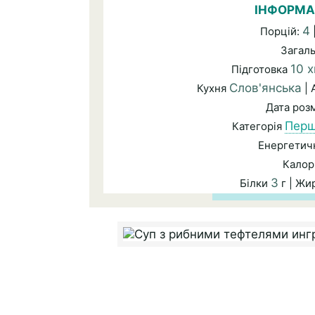
ІНФОРМА
4
Порцій:
Загал
10 х
Підготовка
Слов'янська
Кухня
| 
Дата роз
Перш
Категорія
Енергетичн
Калор
3
Білки
г | Жи