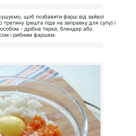
сушуємо, щоб позбавити фарш від зайвої
 третину (решта піде на заправку для супу) і
собом - дрібна терка, блендер або
исом і рибним фаршем.