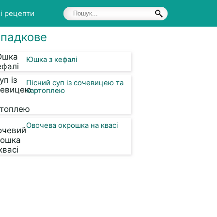
і рецепти
падкове
Юшка з кефалі
Пісний суп із сочевицею та
картоплею
Овочева окрошка на квасі