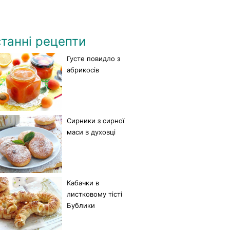
танні рецепти
Густе повидло з
абрикосів
Сирники з сирної
маси в духовці
Кабачки в
листковому тісті
Бублики