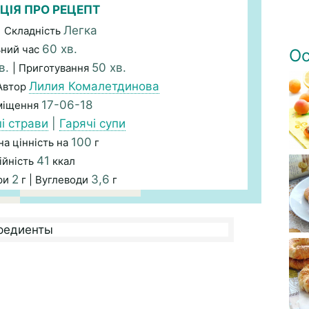
ЦІЯ ПРО РЕЦЕПТ
Легка
| Складність
60 хв.
ьний час
Ос
в.
50 хв.
| Приготування
Лилия Комалетдинова
Автор
17-06-18
міщення
і страви
|
Гарячі супи
100
а цінність на
г
41
ійність
ккал
2
3,6
ри
г | Вуглеводи
г