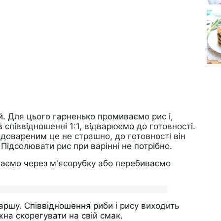
. Для цього гарненько промиваємо рис і,
співвідношенні 1:1, відварюємо до готовності.
довареним це не страшно, до готовності він
 Підсолювати рис при варінні не потрібно.
каємо через м'ясорубку або перебиваємо
аршу. Співвідношення риби і рису виходить
жна скорегувати на свій смак.