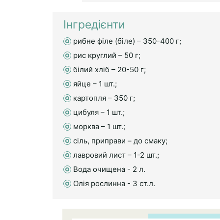
Інгредієнти
рибне філе (біле) – 350-400 г;
рис круглий – 50 г;
білий хліб – 20-50 г;
яйце – 1 шт.;
картопля – 350 г;
цибуля – 1 шт.;
морква – 1 шт.;
сіль, приправи – до смаку;
лавровий лист – 1-2 шт.;
Вода очищена - 2 л.
Олія рослинна - 3 ст.л.