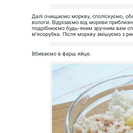
Далі очищаємо моркву, споліскуємо, об
вологи. Відрізаємо від моркви приблизно
подрібнюємо будь-яким зручним вам спо
м'ясорубка. Після моркву змішуємо з р
Вбиваємо в фарш яйце.