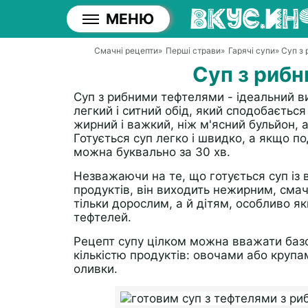
МЕНЮ
Смачні рецепти
»
Перші страви
»
Гарячі супи
» Суп з
Суп з риб
Суп з рибними тефтелями - ідеальний в
легкий і ситний обід, який сподобаєтьс
жирний і важкий, ніж м'ясний бульйон, а
Готується суп легко і швидко, а якщо по
можна буквально за 30 хв.
Незважаючи на те, що готується суп із
продуктів, він виходить нежирним, смач
тільки дорослим, а й дітям, особливо я
тефтелей.
Рецепт супу цілком можна вважати баз
кількістю продуктів: овочами або круп
оливки.