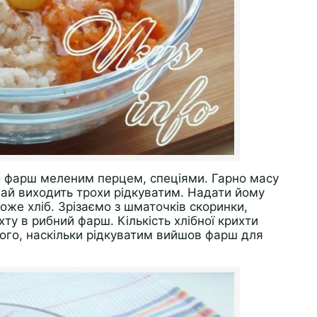
 фарш меленим перцем, спеціями. Гарно масу
ай виходить трохи рідкуватим. Надати йому
оже хліб. Зрізаємо з шматочків скоринки,
ту в рибний фарш. Кількість хлібної крихти
 того, наскільки рідкуватим вийшов фарш для