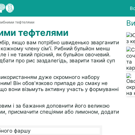
Вс
Ви
 рибними тефтелями
ними тефтелями
ибір, якщо вам потрібно швиденько зварганити
я кожному члену сім'ї. Рибний бульйон менш
ле і не такий прісний, як бульйон овочевий.
дбати про рис заздалегідь, зварити такий суп
 використанням дуже скромного набору
ним! Він обов'язково припаде до смаку не
кщо вони візьмуть активну участь у формуванні
овим і за бажання доповнити його великою
ами, присмачити спеціями або лимоном, додати