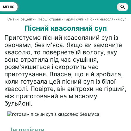
МЕНЮ
Смачні рецепти
»
Перші страви
»
Гарячі супи
» Пісний квасоляний суп
Пісний квасоляний суп
Приготуємо пісний квасоляний суп із
овочами, без м'яса. Якщо ви замочите
квасолю, то повернете їй вологу, яку
вона втратила під час сушіння,
розм'якшиться і скоротить час
приготування. Власне, що я й зробила,
коли готувала цей пісний суп із білої
квасолі. Повірте, він анітрохи не гірший,
ніж приготований на м'ясному
бульйоні.
Інгредієнти