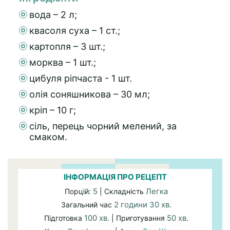
вода – 2 л;
квасоля суха – 1 ст.;
картопля – 3 шт.;
морква – 1 шт.;
цибуля ріпчаста - 1 шт.
олія соняшникова – 30 мл;
кріп – 10 г;
сіль, перець чорний мелений, за
смаком.
ІНФОРМАЦІЯ ПРО РЕЦЕПТ
5
Легка
Порцій:
| Складність
2 години 30 хв.
Загальний час
100 хв.
50 хв.
Підготовка
| Приготування