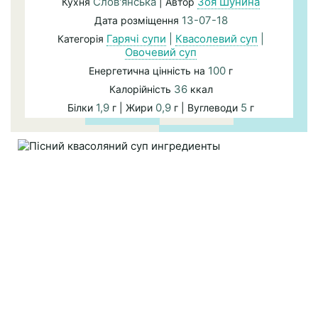
Слов'янська
Зоя Шунина
Кухня
| Автор
13-07-18
Дата розміщення
Гарячі супи
|
Квасолевий суп
|
Категорія
Овочевий суп
100
Енергетична цінність на
г
36
Калорійність
ккал
1,9
0,9
5
Білки
г | Жири
г | Вуглеводи
г