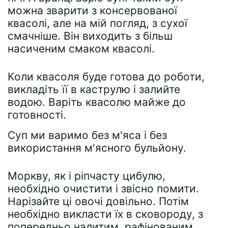
можна зварити з консервованої
квасолі, але на мій погляд, з сухої
смачніше. Він виходить з більш
насиченим смаком квасолі.
Коли квасоля буде готова до роботи,
викладіть її в каструлю і залийте
водою. Варіть квасолю майже до
готовності.
Суп ми варимо без м'яса і без
використання м'ясного бульйону.
Моркву, як і ріпчасту цибулю,
необхідно очистити і звісно помити.
Нарізайте ці овочі довільно. Потім
необхідно викласти їх в сковороду, з
попередньо налитим, рафінованим,