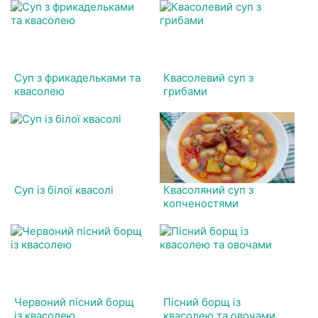
Суп з фрикадельками та
Квасолевий суп з
квасолею
грибами
Суп із білої квасолі
Квасоляний суп з
копченостями
Червоний пісний борщ
Пісний борщ із
із квасолею
квасолею та овочами