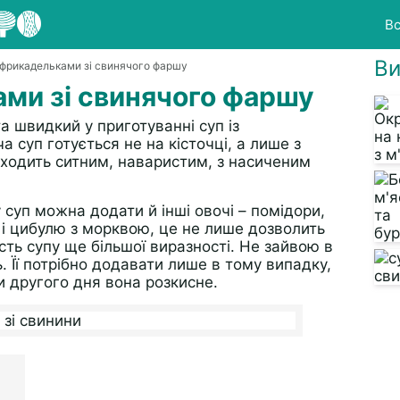
Вс
Ви
з фрикадельками зі свинячого фаршу
ами зі свинячого фаршу
 швидкий у приготуванні суп із
 суп готується не на кісточці, а лише з
ходить ситним, наваристим, з насиченим
у суп можна додати й інші овочі – помідори,
 і цибулю з морквою, це не лише дозволить
сть супу ще більшої виразності. Не зайвою в
. Її потрібно додавати лише в тому випадку,
и другого дня вона розкисне.