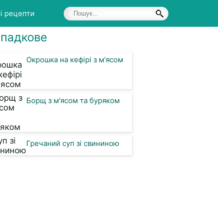
і рецепти
падкове
Окрошка на кефірі з м'ясом
Борщ з м'ясом та буряком
Гречаний суп зі свининою