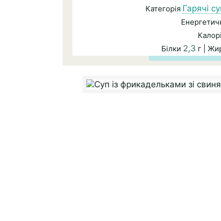
Гарячі с
Категорія
Енергетичн
Калор
2,3
Білки
г | Ж