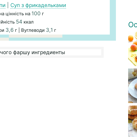
упи
|
Суп з фрикадельками
100
а цінність на
г
54
ійність
ккал
Ос
3,6
3,1
ири
г | Вуглеводи
г