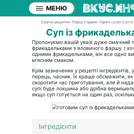
МЕНЮ
Смачні рецепти
»
Перші страви
»
Гарячі супи
» Суп і
Суп із фрикадельк
Пропонуємо вашій увазі дуже смачний та
фрикадельками з яловичого фаршу. І хоча
одними фрикадельками, він все одно ви
м'ясним смаком.
Крім зазначених у рецепті інгредієнтів, 
перець, часник. Їх краще обсмажити, як
скоротити час приготування, але й нада
супі буде локшина або дрібна вермішель
якщо суп готується на один раз, оскільк
Інгредієнти