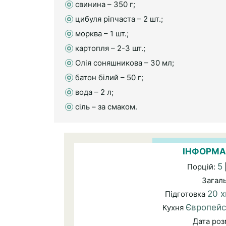
свинина – 350 г;
цибуля ріпчаста – 2 шт.;
морква – 1 шт.;
картопля – 2-3 шт.;
Олія соняшникова – 30 мл;
батон білий – 50 г;
вода – 2 л;
сіль – за смаком.
ІНФОРМА
5
Порцій:
Загал
20 х
Підготовка
Європейс
Кухня
Дата ро