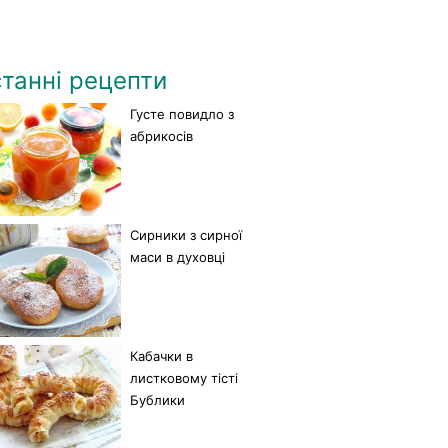
танні рецепти
Густе повидло з
абрикосів
Сирники з сирної
маси в духовці
Кабачки в
листковому тісті
Бублики