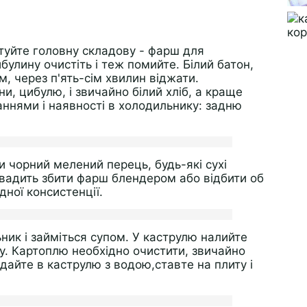
отуйте головну складову - фарш для
улину очистіть і теж помийте. Білий батон,
ім, через п'ять-сім хвилин віджати.
и, цибулю, і звичайно білий хліб, а краще
аннями і наявності в холодильнику: задню
 чорний мелений перець, будь-які сухі
вадить збити фарш блендером або відбити об
ідної консистенції.
ник і займіться супом. У каструлю налийте
у. Картоплю необхідно очистити, звичайно
адайте в каструлю з водою,ставте на плиту і