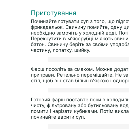
Приготування
Починайте готувати суп з того, що підг
фрикадельок. Свинину помийте, одну циб
необхідно замочіть у холодній воді. Пот
Перекрутити в м'ясорубці м'якоть свинин
батон. Свинину беріть за своїми уподоб
частину, лопатку, шийку.
Фарш посоліть за смаком. Можна додати
приправи. Ретельно перемішайте. Не за
стіл, щоб він став більш в'язкою і однор
Готовий фарш поставте поки в холодиль
чисту, фільтровану або бутильовану вод
помити і нарізати кубиками. Потім викл
починайте варити суп.