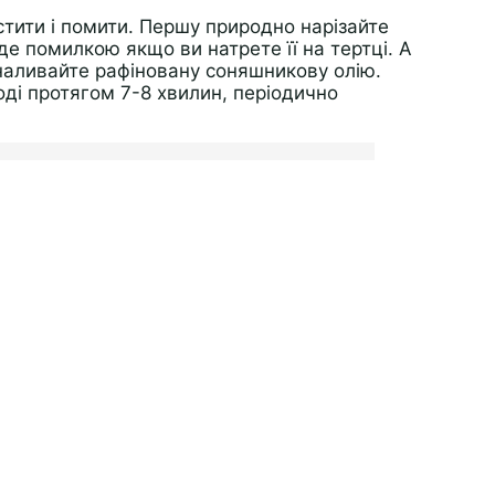
стити і помити. Першу природно нарізайте
де помилкою якщо ви натрете її на тертці. А
 наливайте рафіновану соняшникову олію.
оді протягом 7-8 хвилин, періодично