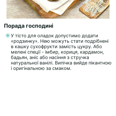
Порада господині
У тісто для оладок допустимо додати
«родзинку». Нею можуть стати подрібнені
в кашку сухофрукти замість цукру. Або
мелені спеції - імбир, кориця, кардамон,
бадьян, аніс або насіння з стручка
натуральної ванілі. Випічка вийде пікантною
і оригінальною за смаком.