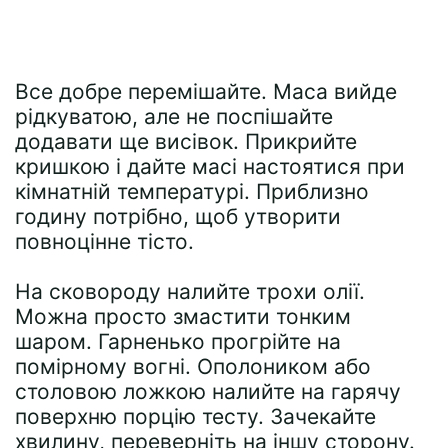
Все добре перемішайте. Маса вийде
рідкуватою, але не поспішайте
додавати ще висівок. Прикрийте
кришкою і дайте масі настоятися при
кімнатній температурі. Приблизно
годину потрібно, щоб утворити
повноцінне тісто.
На сковороду налийте трохи олії.
Можна просто змастити тонким
шаром. Гарненько прогрійте на
помірному вогні. Ополоником або
столовою ложкою налийте на гарячу
поверхню порцію тесту. Зачекайте
хвилину, переверніть на іншу сторону.