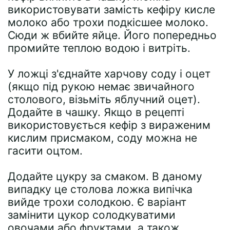
використовувати замість кефіру кисле
молоко або трохи подкісшее молоко.
Сюди ж вбийте яйце. Його попередньо
промийте теплою водою і витріть.
У ложці з'єднайте харчову соду і оцет
(якщо під рукою немає звичайного
столового, візьміть яблучний оцет).
Додайте в чашку. Якщо в рецепті
використовується кефір з вираженим
кислим присмаком, соду можна не
гасити оцтом.
Додайте цукру за смаком. В даному
випадку це столова ложка випічка
вийде трохи солодкою. Є варіант
замінити цукор солодкуватими
овочами або фруктами, а також