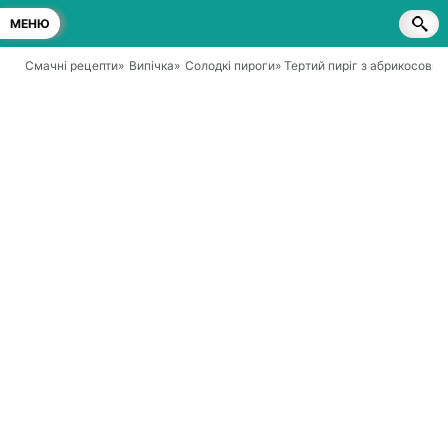
МЕНЮ
Смачні рецепти
»
Випічка
»
Солодкі пироги
» Тертий пиріг з абрикосови