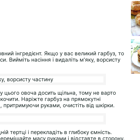
вний інгредієнт. Якщо у вас великий гарбуз, то
и. Вийміть насіння і видаліть м'яку, ворсисту
 у цього овоча досить щільна, тому не варто
іскочити. Наріжте гарбуз на прямокутні
, притримуючи руками, очистіть від шкірки.
ій тертці і перекладіть в глибоку ємність.
еремішайте масу руками і відставте в сторону.