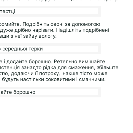
ромийте. Подрібніть овочі за допомогою
уже дрібно нарізати. Надішліть подрібнені
ши з неї зайву вологу.
е і додайте борошно. Ретельно вимішайте
истенція занадто рідка для смаження, збільште
стю, додаючи її потроху, інакше тісто може
е будуть настільки соковитими і смачними.