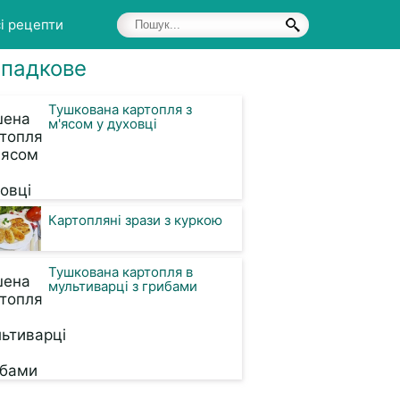
і рецепти
падкове
Тушкована картопля з
м'ясом у духовці
Картопляні зрази з куркою
Тушкована картопля в
мультиварці з грибами