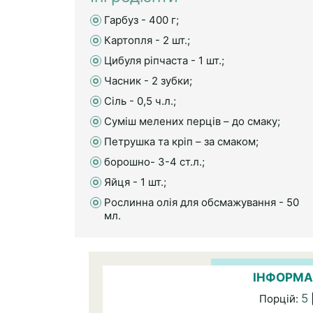
Гарбуз - 400 г;
Картопля - 2 шт.;
Цибуля ріпчаста - 1 шт.;
Часник - 2 зубки;
Сіль - 0,5 ч.л.;
Суміш мелених перців – до смаку;
Петрушка та кріп – за смаком;
борошно- 3-4 ст.л.;
Яйця - 1 шт.;
Рослинна олія для обсмажування - 50
мл.
ІНФОРМА
5
Порцій: