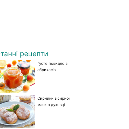
танні рецепти
Густе повидло з
абрикосів
Сирники з сирної
маси в духовці