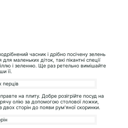
подрібнений часник і дрібно посічену зелень
 для маленьких діток, такі пікантні спеції
іллю і зеленню. Ще раз ретельно вимішайте
и її.
правте на плиту. Добре розігрійте посуд на
арячу олію за допомогою столової ложки,
двох сторін до появи рум'яної скоринки.