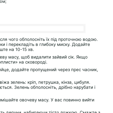
ом;
після чого обполосніть їх під проточною водою.
ки і перекладіть в глибоку миску. Додайте
ште на 10-15 хв.
еву масу, щоб видалити зайвий сік. Якщо
плисти» на сковороді.
яйце, додайте пропущений через прес часник,
віжа зелень: кріп, петрушка, кінза, цибуля.
ться. Зелень обполосніть, дрібно нарубати і
имішайте овочеву масу. У вас повинно вийти
іть деруни, набираючи тісто ложкою. Смажте з