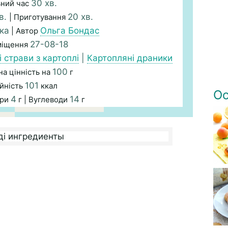
30 хв.
ьний час
в.
20 хв.
| Приготування
ка
Ольга Бондас
| Автор
27-08-18
міщення
і страви з картоплі
|
Картопляні драники
100
а цінність на
г
101
йність
ккал
Ос
4
14
ири
г | Вуглеводи
г