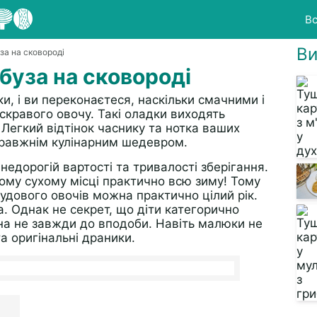
Вс
Ви
за на сковороді
буза на сковороді
и, і ви переконаєтеся, наскільки смачними і
скравого овочу. Такі оладки виходять
Легкий відтінок часнику та нотка ваших
правжнім кулінарним шедевром.
 недорогій вартості та тривалості зберігання.
му сухому місці практично всю зиму! Тому
удового овочів можна практично цілий рік.
. Однак не секрет, що діти категорично
она не завжди до вподоби. Навіть малюки не
а оригінальні драники.