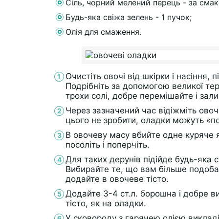
Сіль, чорний мелений перець - за смак
Будь-яка свіжа зелень - 1 пучок;
Олія для смаження.
Очистіть овочі від шкірки і насіння, 
Подрібніть за допомогою великої тер
трохи солі, добре перемішайте і зали
Через зазначений час відіжміть овоч
цього не зробити, оладки можуть «по
В овочеву масу вбийте одне куряче 
посоліть і поперчіть.
Для таких дерунів підійде будь-яка с
Вибирайте те, що вам більше подобає
додайте в овочеве тісто.
Додайте 3-4 ст.л. борошна і добре в
тісто, як на оладки.
У сковороду з гарячею олією виклад