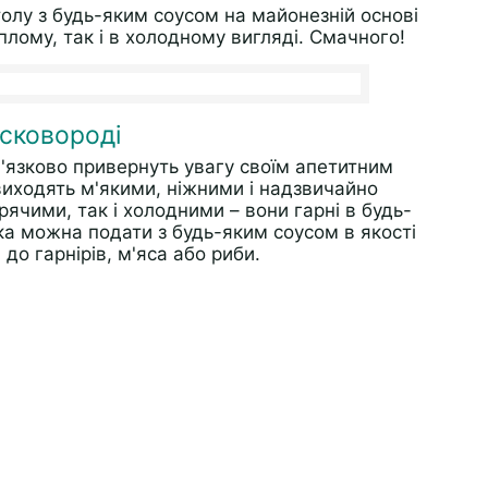
толу з будь-яким соусом на майонезній основі
плому, так і в холодному вигляді. Смачного!
 сковороді
в'язково привернуть увагу своїм апетитним
иходять м'якими, ніжними і надзвичайно
рячими, так і холодними – вони гарні в будь-
чка можна подати з будь-яким соусом в якості
до гарнірів, м'яса або риби.