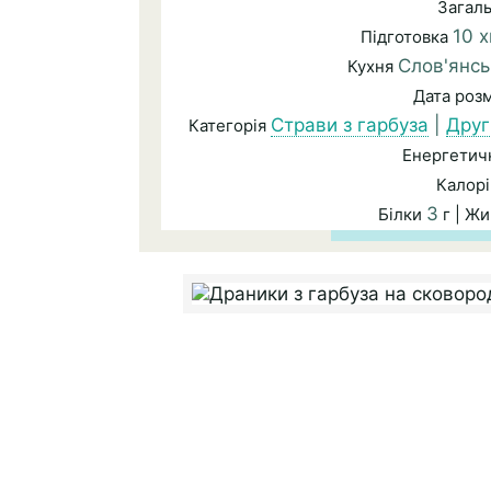
Загал
10 х
Підготовка
Слов'янсь
Кухня
Дата роз
Страви з гарбуза
|
Друг
Категорія
Енергетичн
Калорі
3
Білки
г | Ж