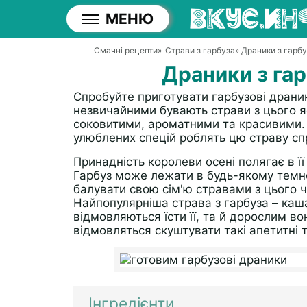
МЕНЮ
Смачні рецепти
»
Страви з гарбуза
» Драники з гарбу
Драники з гар
Спробуйте приготувати гарбузові драник
незвичайними бувають страви з цього я
соковитими, ароматними та красивими. 
улюблених спецій роблять цю страву с
Принадність королеви осені полягає в її
Гарбуз може лежати в будь-якому темно
балувати свою сім'ю стравами з цього ч
Найпопулярніша страва з гарбуза – каша
відмовляються їсти її, та й дорослим в
відмовляться скуштувати такі апетитні т
Інгредієнти