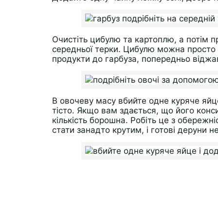
Очистіть цибулю та картоплю, а потім п
середньої терки. Цибулю можна просто д
продукти до гарбуза, попередньо віджав
В овочеву масу вбийте одне куряче яйц
тісто. Якщо вам здається, що його конс
кількість борошна. Робіть це з обережні
стати занадто крутим, і готові деруни н