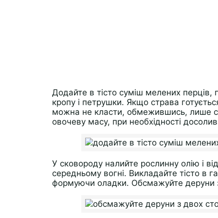
Додайте в тісто суміш мелених перців, 
кропу і петрушки. Якщо страва готується
можна не класти, обмежившись, лише с
овочеву масу, при необхідності досоливш
У сковороду налийте рослинну олію і від
середньому вогні. Викладайте тісто в г
формуючи оладки. Обсмажуйте деруни з 