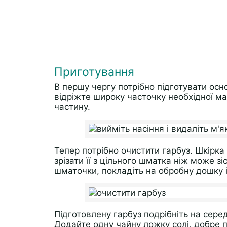
Приготування
В першу чергу потрібно підготувати осно
відріжте широку часточку необхідної мас
частину.
Тепер потрібно очистити гарбуз. Шкірка
зрізати її з цільного шматка ніж може з
шматочки, покладіть на обробну дошку і
Підготовлену гарбуз подрібніть на середн
Додайте одну чайну ложку солі, добре п