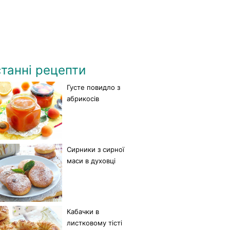
танні рецепти
Густе повидло з
абрикосів
Сирники з сирної
маси в духовці
Кабачки в
листковому тісті