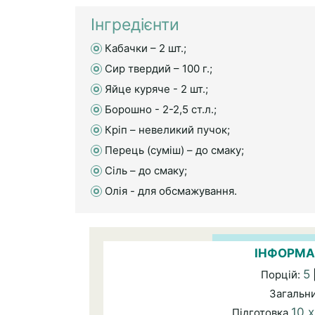
Інгредієнти
Кабачки – 2 шт.;
Сир твердий – 100 г.;
Яйце куряче - 2 шт.;
Борошно - 2-2,5 ст.л.;
Кріп – невеликий пучок;
Перець (суміш) – до смаку;
Сіль – до смаку;
Олія - для обсмажування.
ІНФОРМА
5
Порцій:
Загальн
10 
Підготовка