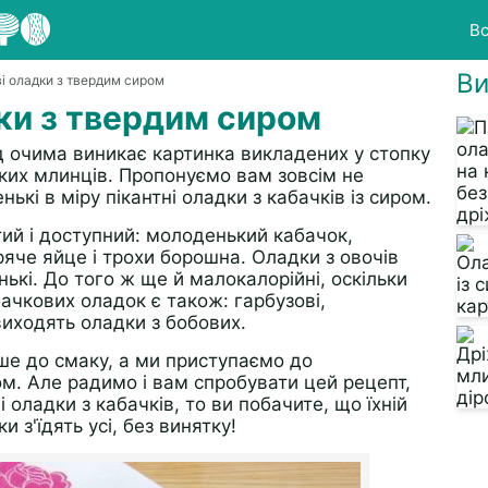
Вс
Ви
і оладки з твердим сиром
ки з твердим сиром
ед очима виникає картинка викладених у стопку
ких млинців. Пропонуємо вам зовсім не
ькі в міру пікантні оладки з кабачків із сиром.
тий і доступний: молоденький кабачок,
яче яйце і трохи борошна. Оладки з овочів
ькі. До того ж ще й малокалорійні, оскільки
бачкових оладок є також: гарбузові,
виходять оладки з бобових.
ьше до смаку, а ми приступаємо до
ом. Але радимо і вам спробувати цей рецепт,
 оладки з кабачків, то ви побачите, що їхній
 з'їдять усі, без винятку!