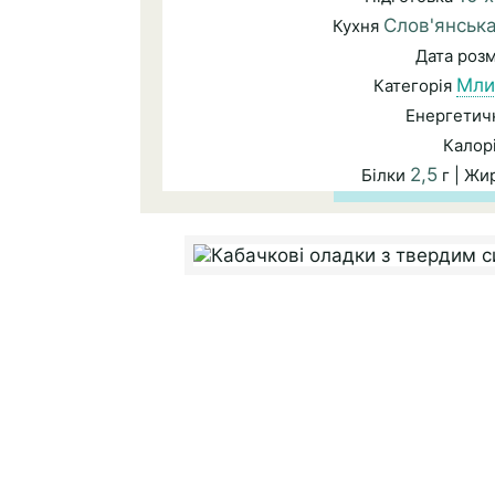
Слов'янськ
Кухня
Дата роз
Мли
Категорія
Енергетичн
Калор
2,5
Білки
г | Жи