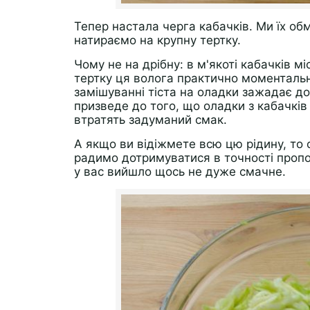
Тепер настала черга кабачків. Ми їх об
натираємо на крупну тертку.
Чому не на дрібну: в м'якоті кабачків мі
тертку ця волога практично моментально
замішуванні тіста на оладки зажадає до
призведе до того, що оладки з кабачків
втратять задуманий смак.
А якщо ви відіжмете всю цю рідину, то 
радимо дотримуватися в точності пропо
у вас вийшло щось не дуже смачне.