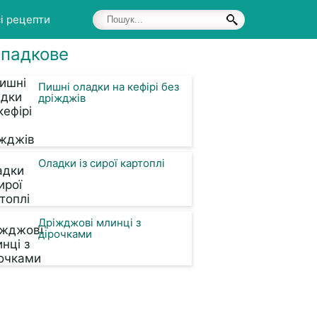
і рецепти
падкове
Пишні оладки на кефірі без
дріжджів
Оладки із сирої картоплі
Дріжджові млинці з
дірочками