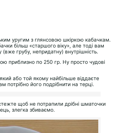
ьким уругим з глянсовою шкіркою кабачкам.
ачки більш «старшого віку», але тоді вам
 (вже грубу, непридатну) внутрішність.
гою приблизно по 250 гр. Ну просто чудові
-який або той якому найбільше віддаєте
ам потрібно його подрібнити на терці.
стежте щоб не потрапили дрібні шматочки
ець, злегка збиваємо.