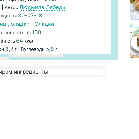
а
Людмила Лебедь
| Автор
30-07-18
міщення
нці, оладки
|
Оладки
100
а цінність на
г
64
ійність
ккал
3,2
5,9
ри
г | Вуглеводи
г