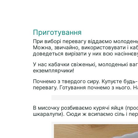
Приготування
При виборі перевагу віддаємо молоден
Можна, звичайно, використовувати і каб
доведеться вирізати у них всю насіннєву
У нас кабачки свіженькі, молоденькі ва
екземплярчики!
Почнемо з твердого сиру. Купуєте будь
перевагу. Готування почнемо з нього. Н
В мисочку розбиваємо курячі яйця (про
шкаралупи). Сюди ж всипаємо сіль і пер