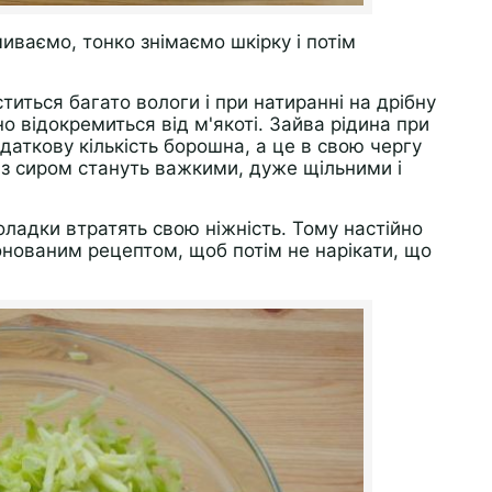
миваємо, тонко знімаємо шкірку і потім
ститься багато вологи і при натиранні на дрібну
 відокремиться від м'якоті. Зайва рідина при
даткову кількість борошна, а це в свою чергу
 з сиром стануть важкими, дуже щільними і
оладки втратять свою ніжність. Тому настійно
нованим рецептом, щоб потім не нарікати, що