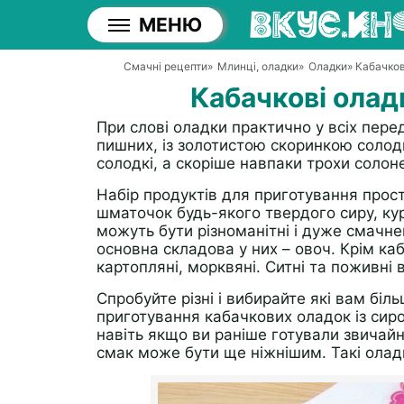
МЕНЮ
Смачні рецепти
»
Млинці, оладки
»
Оладки
» Кабачков
Кабачкові олад
При слові оладки практично у всіх пер
пишних, із золотистою скоринкою солод
солодкі, а скоріше навпаки трохи солонен
Набір продуктів для приготування прос
шматочок будь-якого твердого сиру, кур
можуть бути різноманітні і дуже смачнен
основна складова у них – овоч. Крім ка
картопляні, морквяні. Ситні та поживні 
Спробуйте різні і вибирайте які вам біл
приготування кабачкових оладок із сир
навіть якщо ви раніше готували звичайні
смак може бути ще ніжнішим. Такі оладки