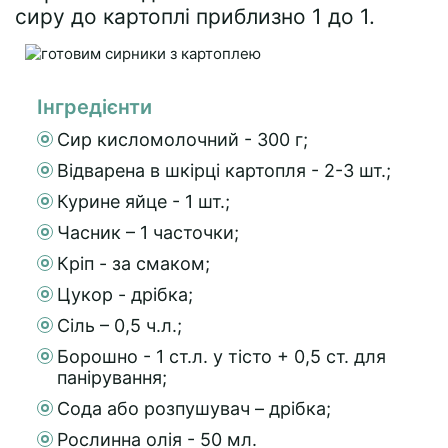
сиру до картоплі приблизно 1 до 1.
Інгредієнти
Сир кисломолочний - 300 г;
Відварена в шкірці картопля - 2-3 шт.;
Курине яйце - 1 шт.;
Часник – 1 часточки;
Кріп - за смаком;
Цукор - дрібка;
Сіль – 0,5 ч.л.;
Борошно - 1 ст.л. у тісто + 0,5 ст. для
панірування;
Сода або розпушувач – дрібка;
Рослинна олія - 50 мл.