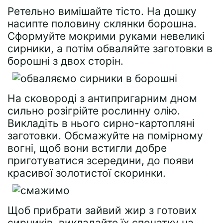
Ретельно вимішайте тісто. На дошку
насипте половину склянки борошна.
Сформуйте мокрими руками невеликі
сирники, а потім обваляйте заготовки в
борошні з двох сторін.
На сковороді з антипригарним дном
сильно розігрійте рослинну олію.
Викладіть в нього сирно-картопляні
заготовки. Обсмажуйте на помірному
вогні, щоб вони встигли добре
приготуватися зсередини, до появи
красивої золотистої скоринки.
Щоб прибрати зайвий жир з готових
сирників, викладайте їх спочатку на