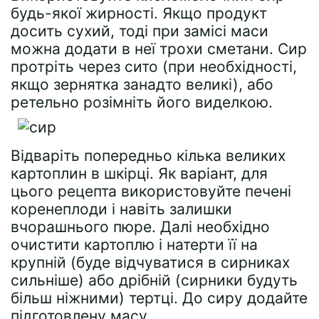
будь-якої жирності. Якщо продукт
досить сухий, тоді при замісі маси
можна додати в неї трохи сметани. Сир
протріть через сито (при необхідності,
якщо зернятка занадто великі), або
ретельно розімніть його виделкою.
Відваріть попередньо кілька великих
картоплин в шкірці. Як варіант, для
цього рецепта використовуйте печені
коренеплоди і навіть залишки
вчорашнього пюре. Далі необхідно
очистити картоплю і натерти її на
крупній (буде відчуватися в сирниках
сильніше) або дрібній (сирники будуть
більш ніжними) тертці. До сиру додайте
підготовлену масу.