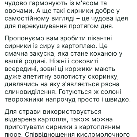
чудово гармонують із м'ясом та
овочами. А ще такі сирники добре у
самостійному вигляді – це чудова ідея
для перекушування протягом дня.
Пропонуємо вам зробити пікантні
сирники із сиру з картоплею. Це
смачна закуска, яка стане коханою у
вашій родині. Ніжні і соковиті
всередині, зовні ці коржики мають
дуже апетитну золотисту скоринку,
дивлячись на яку з'являється рясна
слиновиділення. Готуються ж солоні
творожники напрочуд просто і швидко.
Для страви використовується
відварена картопля, також можна
приготувати сирники з картопляним
пюре. Співвідношення кисломолочного