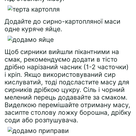
Додайте до сирно-картопляної маси
одне куряче яйце.
Щоб сирники вийшли пікантними на
смак, рекомендуємо додати в тісто
дрібно нарізаний часник (1-2 часточки)
і кріп. Якщо використовуваний сир
кислуватий, тоді подсластите масу для
сирників дрібкою цукру. Сіль і чорний
мелений перець додавайте за смаком.
Виделкою перемішайте отриману масу,
засипте столову ложку борошна, дрібку
соди або розпушувача.