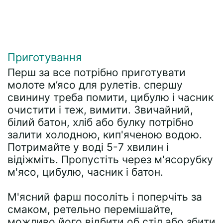
Приготування
Перш за все потрібно приготувати
молоте м’ясо для рулетів. спершу
свинину треба помити, цибулю і часник
очистити і теж, вимити. Звичайний,
білий батон, хліб або булку потрібно
залити холодною, кип'яченою водою.
Потримайте у воді 5-7 хвилин і
відіжміть. Пропустіть через м'ясорубку
м'ясо, цибулю, часник і батон.
М'ясний фарш посоліть і поперчіть за
смаком, ретельно перемішайте,
можливо його відбити об стіл або збити