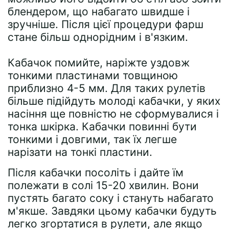
блендером, що набагато швидше і
зручніше. Після цієї процедури фарш
стане більш однорідним і в'язким.
Кабачок помийте, наріжте уздовж
тонкими пластинами товщиною
приблизно 4-5 мм. Для таких рулетів
більше підійдуть молоді кабачки, у яких
насіння ще повністю не сформувалися і
тонка шкірка. Кабачки повинні бути
тонкими і довгими, так їх легше
нарізати на тонкі пластини.
Після кабачки посоліть і дайте їм
полежати в солі 15-20 хвилин. Вони
пустять багато соку і стануть набагато
м'якше. Завдяки цьому кабачки будуть
легко згортатися в рулети, але якщо