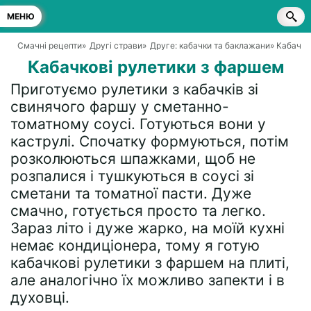
МЕНЮ
Смачні рецепти
»
Другі страви
»
Друге: кабачки та баклажани
» Кабачко
Кабачкові рулетики з фаршем
Приготуємо рулетики з кабачків зі
свинячого фаршу у сметанно-
томатному соусі. Готуються вони у
каструлі. Спочатку формуються, потім
розколюються шпажками, щоб не
розпалися і тушкуються в соусі зі
сметани та томатної пасти. Дуже
смачно, готується просто та легко.
Зараз літо і дуже жарко, на моїй кухні
немає кондиціонера, тому я готую
кабачкові рулетики з фаршем на плиті,
але аналогічно їх можливо запекти і в
духовці.