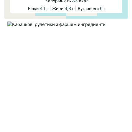
83
Калорійність
ккал
4,1
4,8
6
Білки
г | Жири
г | Вуглеводи
г