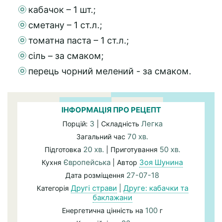
кабачок – 1 шт.;
сметану – 1 ст.л.;
томатна паста – 1 ст.л.;
сіль – за смаком;
перець чорний мелений - за смаком.
ІНФОРМАЦІЯ ПРО РЕЦЕПТ
3
Легка
Порцій:
| Складність
70 хв.
Загальний час
20 хв.
50 хв.
Підготовка
| Приготування
Європейська
Зоя Шунина
Кухня
| Автор
27-07-18
Дата розміщення
Другі страви
|
Друге: кабачки та
Категорія
баклажани
100
Енергетична цінність на
г