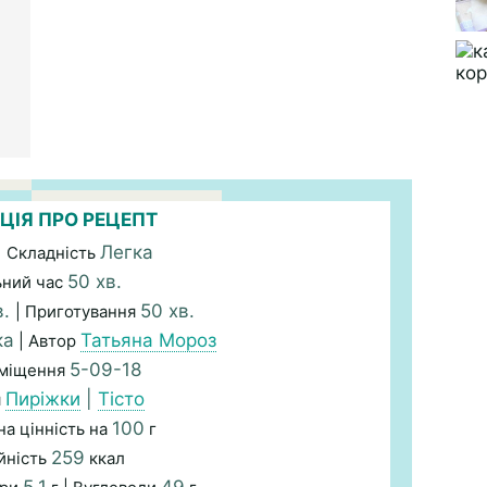
ЦІЯ ПРО РЕЦЕПТ
Легка
| Складність
50 хв.
ьний час
в.
50 хв.
| Приготування
ка
Татьяна Мороз
| Автор
5-09-18
зміщення
Пиріжки
|
Тісто
я
100
а цінність на
г
259
йність
ккал
5,1
49