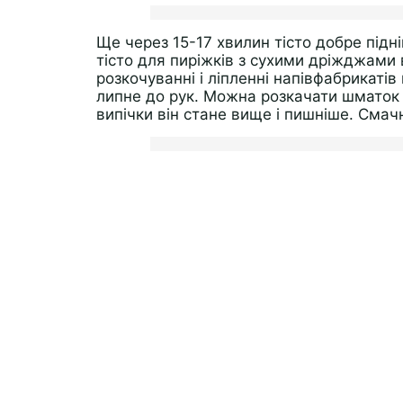
Ще через 15-17 хвилин тісто добре підн
тісто для пиріжків з сухими дріжджами
розкочуванні і ліпленні напівфабрикатів 
липне до рук. Можна розкачати шматок в
випічки він стане вище і пишніше. Смач