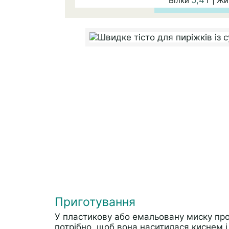
Білки
г | Ж
Приготування
У пластикову або емальовану миску про
потрібно, щоб вона наситилася киснем і 