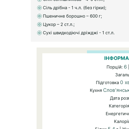
Сіль дрібна - 1 ч.л. (без гірки);
Пшеничне борошно – 600 г;
Цукор – 2 ст.л.;
Сухі швидкодіючі дріжджі - 1 ст.л.
ІНФОРМА
6
Порцій:
Загал
0 х
Підготовка
Слов'янсь
Кухня
Дата ро
Категорі
Енергетичн
Калорі
5,4