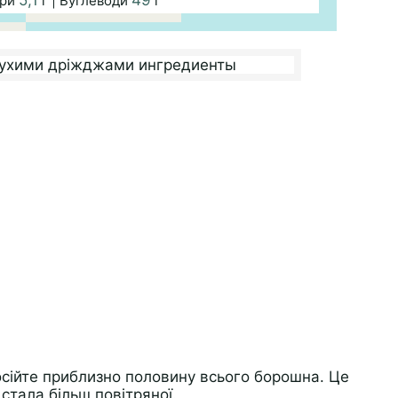
ири
г | Вуглеводи
г
сійте приблизно половину всього борошна. Це
стала більш повітряної.