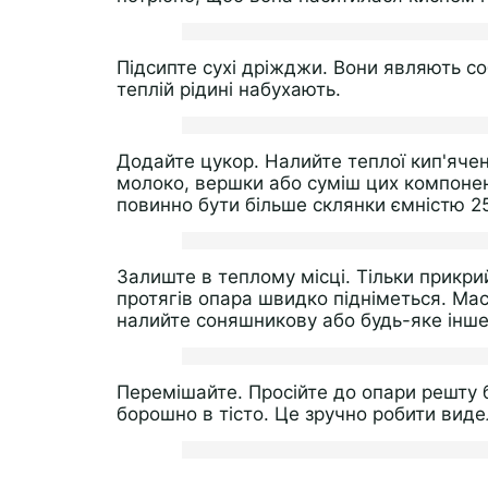
Підсипте сухі дріжджи. Вони являють соб
теплій рідині набухають.
Додайте цукор. Налийте теплої кип'яче
молоко, вершки або суміш цих компонент
повинно бути більше склянки ємністю 2
Залиште в теплому місці. Тільки прикри
протягів опара швидко підніметься. Мас
налийте соняшникову або будь-яке інше
Перемішайте. Просійте до опари решту
борошно в тісто. Це зручно робити виде