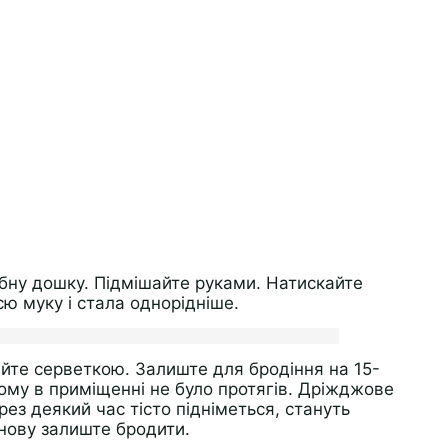
обну дошку. Підмішайте руками. Натискайте
ю муку і стала однорідніше.
ийте серветкою. Залиште для бродіння на 15-
ому в приміщенні не було протягів. Дріжджове
ерез деякий час тісто підніметься, стануть
Знову залиште бродити.