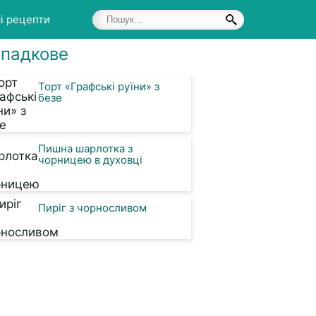
і рецепти
падкове
Торт «Графські руїни» з
безе
Пишна шарлотка з
чорницею в духовці
Пиріг з чорносливом