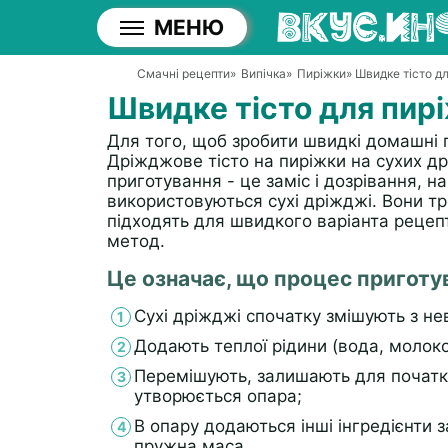
МЕНЮ
Смачні рецепти
»
Випічка
»
Пиріжки
» Швидке тісто д
Швидке тісто для пир
Для того, щоб зробити швидкі домашні п
Дріжджове тісто на пиріжки на сухих др
приготування - це заміс і дозрівання, н
використовуються сухі дріжджі. Вони тр
підходять для швидкого варіанта рецепт
метод.
Це означає, що процес приготу
Сухі дріжджі спочатку змішують з н
Додають теплої рідини (вода, молоко
Перемішують, залишають для початку
утворюється опара;
В опару додаються інші інгредієнти 
пружна маса.