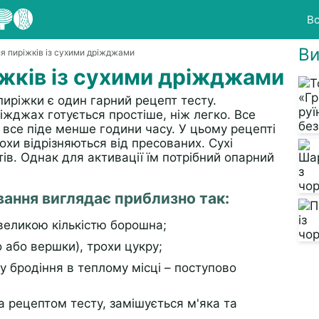
Вс
Ви
ля пиріжків із сухими дріжджами
іжків із сухими дріжджами
иріжки є один гарний рецепт тесту.
іжджах готується простіше, ніж легко. Все
а все піде менше години часу. У цьому рецепті
охи відрізняються від пресованих. Сухі
ів. Однак для активації їм потрібний опарний
вання виглядає приблизно так:
евеликою кількістю борошна;
 або вершки), трохи цукру;
 бродіння в теплому місці – поступово
за рецептом тесту, замішується м'яка та