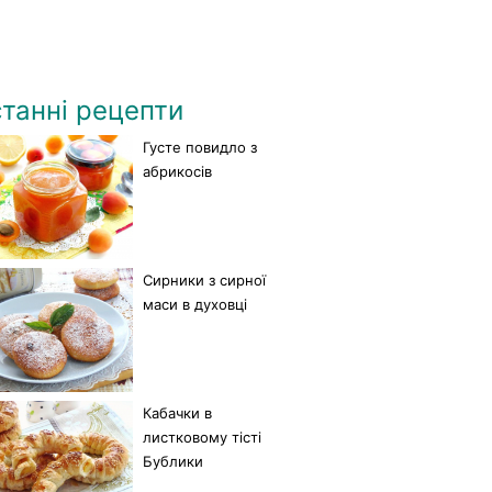
танні рецепти
Густе повидло з
абрикосів
Сирники з сирної
маси в духовці
Кабачки в
листковому тісті
Бублики