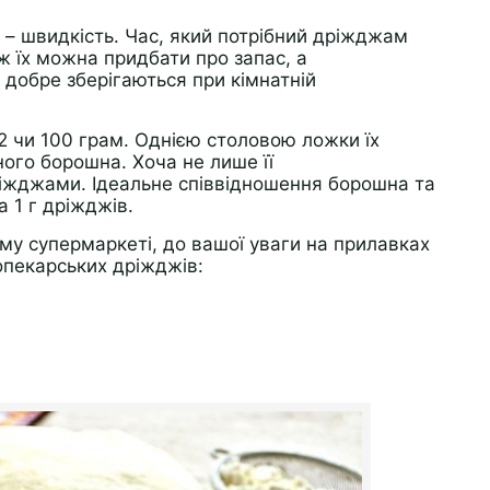
– швидкість. Час, який потрібний дріжджам
 ж їх можна придбати про запас, а
 добре зберігаються при кімнатній
12 чи 100 грам. Однією столовою ложки їх
ого борошна. Хоча не лише її
ріжджами. Ідеальне співвідношення борошна та
а 1 г дріжджів.
му супермаркеті, до вашої уваги на прилавках
опекарських дріжджів: