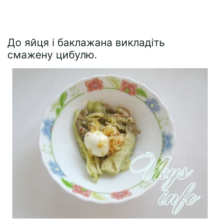
До яйця і баклажана викладіть
смажену цибулю.