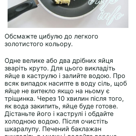
Обсмажте цибулю до легкого
золотистого кольору.
Одне велике або два дрібних яйця
зваріть круто. Для цього викладіть
яйце в каструлю і залийте водою. Про
всяк випадок насипте в воду сіль, щоб
яйце не витекло якщо на ньому є
тріщинка. Через 10 хвилин після того,
як вода закипить, яйце буде готове.
Дістаньте його і каструлі і обдайте
холодною водою. Після очистіть
шкаралупу. Печений баклажан