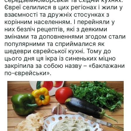
Євреї селилися в цих регіонах і жили у
взаємності та дружніх стосунках з
корінним населенням. І перейняли у
них безліч рецептів, які з деякими
змінами та доповненнями згодом стали
популярними та сприймалися як
шедеври єврейської кухні. Тому до
цього дня ця ікра із синеньких міцно
закріпила за собою назву – «баклажани
по-єврейськи».