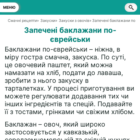
МЕНЮ
Смачні рецепти
»
Закуски
»
Закуски з овочів
» Запечені баклажани по-
Запечені баклажани по-
єврейськи
Баклажани по-єврейськи – ніжна, в
міру гостра смачна, закуска. По суті,
це овочевий паштет, який можна
намазати на хліб, подати до лаваша,
зробити з нього закуску в
тарталетках. У процесі приготування ви
можете регулювати додавання тих чи
інших інгредієнтів та спецій. Подавайте
її з тостами, грінками чи свіжим хлібом.
Баклажан – овоч, який широко
застосовується у кавказькій,
середземноморській та східній кухнях.