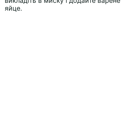
викладіть в миску і додайте варене
яйце.