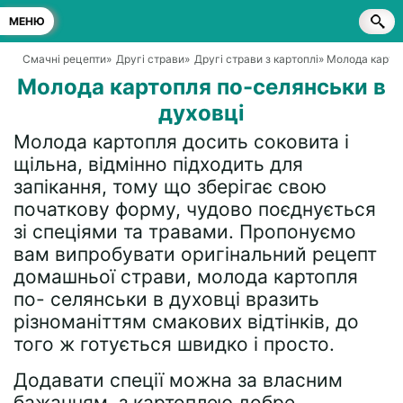
МЕНЮ
Смачні рецепти
»
Другі страви
»
Другі страви з картоплі
» Молода карто
Молода картопля по-селянськи в
духовці
Молода картопля досить соковита і
щільна, відмінно підходить для
запікання, тому що зберігає свою
початкову форму, чудово поєднується
зі спеціями та травами. Пропонуємо
вам випробувати оригінальний рецепт
домашньої страви, молода картопля
по- селянськи в духовці вразить
різноманіттям смакових відтінків, до
того ж готується швидко і просто.
Додавати спеції можна за власним
бажанням, з картоплею добре