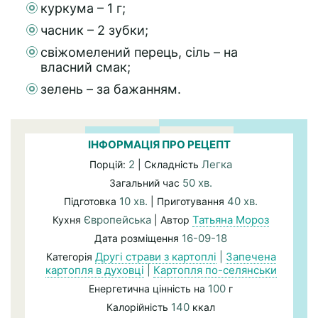
куркума – 1 г;
часник – 2 зубки;
свіжомелений перець, сіль – на
власний смак;
зелень – за бажанням.
ІНФОРМАЦІЯ ПРО РЕЦЕПТ
2
Легка
Порцій:
| Складність
50 хв.
Загальний час
10 хв.
40 хв.
Підготовка
| Приготування
Європейська
Татьяна Мороз
Кухня
| Автор
16-09-18
Дата розміщення
Другі страви з картоплі
|
Запечена
Категорія
картопля в духовці
|
Картопля по-селянськи
100
Енергетична цінність на
г
140
Калорійність
ккал