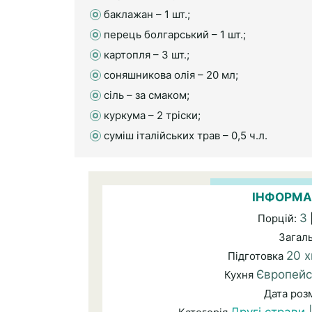
баклажан – 1 шт.;
перець болгарський – 1 шт.;
картопля – 3 шт.;
соняшникова олія – 20 мл;
сіль – за смаком;
куркума – 2 тріски;
суміш італійських трав – 0,5 ч.л.
ІНФОРМА
3
Порцій:
Загал
20 х
Підготовка
Європейс
Кухня
Дата роз