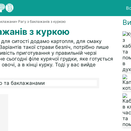
Вс
Ви
баклажани
» Рагу з баклажанів з куркою
ажанів з куркою
 для ситості додамо картопля, для смаку
аріантів такої страви безліч, потрібно лише
ивість приготування у правильній черзі
не сьогодні філе курячої грудки, яке готується
овочі, а в кінці курку. Тоді у вас вийде