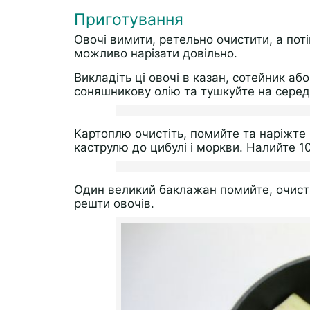
Приготування
Овочі вимити, ретельно очистити, а пот
можливо нарізати довільно.
Викладіть ці овочі в казан, сотейник а
соняшникову олію та тушкуйте на серед
Картоплю очистіть, помийте та наріжте 
каструлю до цибулі і моркви. Налийте 10
Один великий баклажан помийте, очисті
решти овочів.