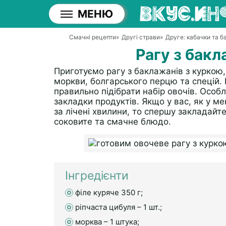
МЕНЮ
Смачні рецепти
»
Другі страви
»
Друге: кабачки та 
Рагу з бакл
Приготуємо рагу з баклажанів з куркою,
моркви, болгарського перцю та спецій. В
правильно підібрати набір овочів. Особл
закладки продуктів. Якщо у вас, як у ме
за лічені хвилини, то спершу закладайте 
соковите та смачне блюдо.
Інгредієнти
філе куряче 350 г;
ріпчаста цибуля – 1 шт.;
морква – 1 штука;