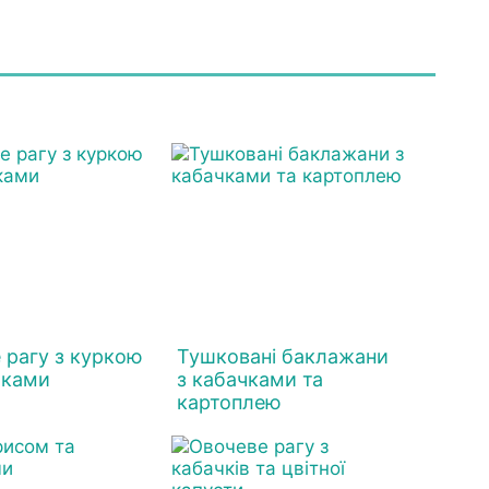
 рагу з куркою
Тушковані баклажани
чками
з кабачками та
картоплею