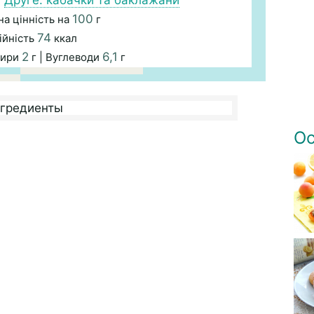
|
Друге: кабачки та баклажани
100
а цінність на
г
74
ійність
ккал
2
6,1
Жири
г | Вуглеводи
г
Ос