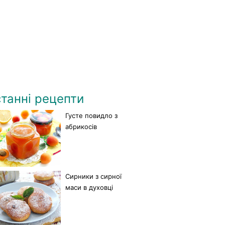
танні рецепти
Густе повидло з
абрикосів
Сирники з сирної
маси в духовці