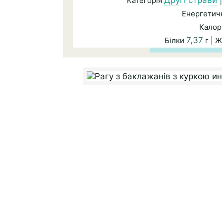
Другі страви
Категорія
Енергетичн
Калор
7,37
Білки
г | 