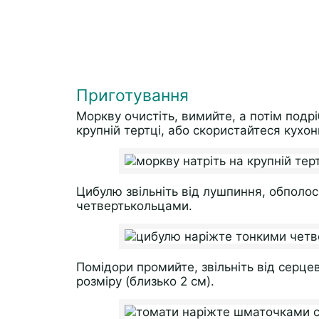
Приготування
Моркву очистіть, вимийте, а потім подр
крупній тертці, або скористайтеся кух
Цибулю звільніть від лушпиння, обполос
четвертькольцами.
Помідори промийте, звільніть від серц
розміру (близько 2 см).