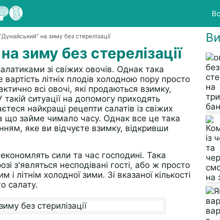
Вс
Ви
"Дунайський" на зиму без стерелізації
на зиму без стерелізації
алатиками зі свіжих овочів. Однак така
 вартість літніх плодів холодною пору просто
ктично всі овочі, які продаються взимку,
 такій ситуації на допомогу приходять
наєтеся найкращі рецепти салатів із свіжих
ба що займе чимало часу. Однак все це така
енням, яке ви відчуєте взимку, відкривши
 економлять сили та час господині. Така
зі з'являться несподівані гості, або ж просто
і літнім холодної зими. Зі вказаної кількості
го салату.