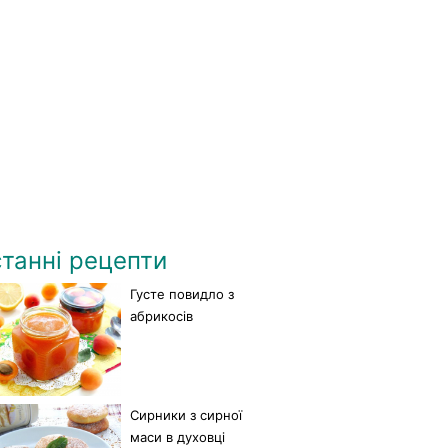
танні рецепти
Густе повидло з
абрикосів
Сирники з сирної
маси в духовці