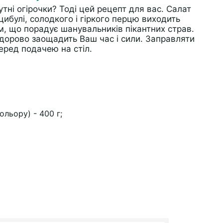
тні огірочки? Тоді цей рецепт для вас. Салат
 цибулі, солодкого і гіркого перцю виходить
, що порадує шанувальників пікантних страв.
 здорово заощадить Ваш час і сили. Заправляти
еред подачею на стіл.
льору) - 400 г;