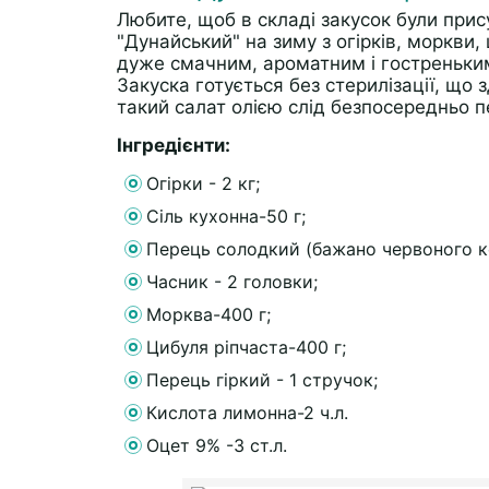
Любите, щоб в складі закусок були прису
"Дунайський" на зиму з огірків, моркви,
дуже смачним, ароматним і гостреньким
Закуска готується без стерилізації, що
такий салат олією слід безпосередньо п
Інгредієнти:
Огірки - 2 кг;
Сіль кухонна-50 г;
Перець солодкий (бажано червоного ко
Часник - 2 головки;
Морква-400 г;
Цибуля ріпчаста-400 г;
Перець гіркий - 1 стручок;
Кислота лимонна-2 ч.л.
Оцет 9% -3 ст.л.