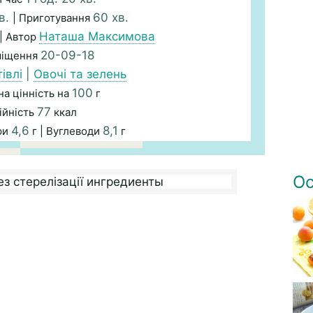
в.
60 хв.
| Приготування
Наташа Максимова
| Автор
20-09-18
міщення
івлі
|
Овочі та зелень
100
а цінність на
г
77
ійність
ккал
4,6
8,1
ри
г | Вуглеводи
г
Ос