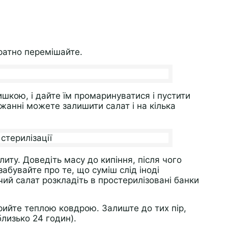
уратно перемішайте.
шкою, і дайте їм промаринуватися і пустити
ажанні можете залишити салат і на кілька
плиту. Доведіть масу до кипіння, після чого
абувайте про те, що суміш слід іноді
ий салат розкладіть в простерилізовані банки
рийте теплою ковдрою. Залиште до тих пір,
близько 24 годин).