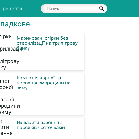
і рецепти
падкове
Мариновані огірки без
стерилізації на трилітрову
банку
Компот із чорної та
червоної смородини на
зиму
Як варити варення з
персиків часточками