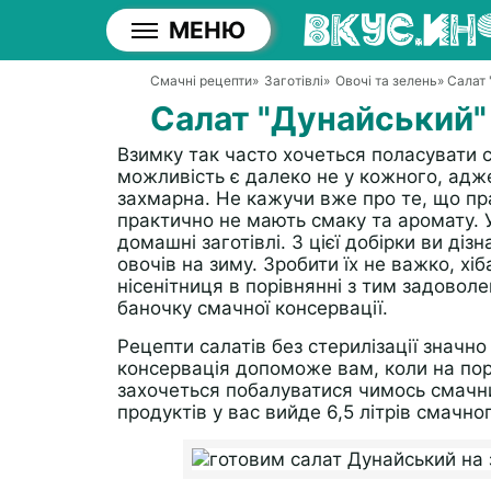
МЕНЮ
Смачні рецепти
»
Заготівлі
»
Овочі та зелень
» Салат 
Салат "Дунайський" 
Взимку так часто хочеться поласувати с
можливість є далеко не у кожного, адже
захмарна. Не кажучи вже про те, що пра
практично не мають смаку та аромату. У
домашні заготівлі. З цієї добірки ви діз
овочів на зиму. Зробити їх не важко, хі
нісенітниця в порівнянні з тим задовол
баночку смачної консервації.
Рецепти салатів без стерилізації значно
консервація допоможе вам, коли на поро
захочеться побалуватися чимось смачним 
продуктів у вас вийде 6,5 літрів смачно