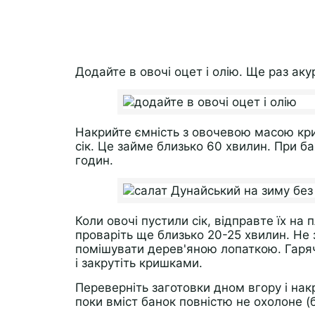
Додайте в овочі оцет і олію. Ще раз ак
Накрийте ємність з овочевою масою кри
сік. Це займе близько 60 хвилин. При б
годин.
Коли овочі пустили сік, відправте їх на 
проваріть ще близько 20-25 хвилин. Не з
помішувати дерев'яною лопаткою. Гаряч
і закрутіть кришками.
Переверніть заготовки дном вгору і нак
поки вміст банок повністю не охолоне (