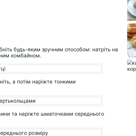
ібніть будь-яким зручним способом: натріть на
онним комбайном.
ніть, а потім наріжте тонкими
евини та наріжте шматочками середнього