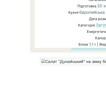
20 х
Підготовка
Європейська
Кухня
Дата роз
Загот
Категорія
Енергетичн
Калор
1,1
Білки
г | Жи