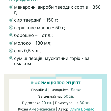
макаронні вироби твердих сортів - 350
г;
сир твердий - 150 г;
вершкове масло - 50 г;
борошно – 1 ст.л.;
молоко - 180 мл;
сіль 0,5 ч.л.,
суміш перців, мускатний горіх - за
смаком.
ІНФОРМАЦІЯ ПРО РЕЦЕПТ
4
Легка
Порцій:
| Складність
50 хв.
Загальний час
20 хв.
30 хв.
Підготовка
| Приготування
Американська
Ольга Бондас
Кухня
| Автор