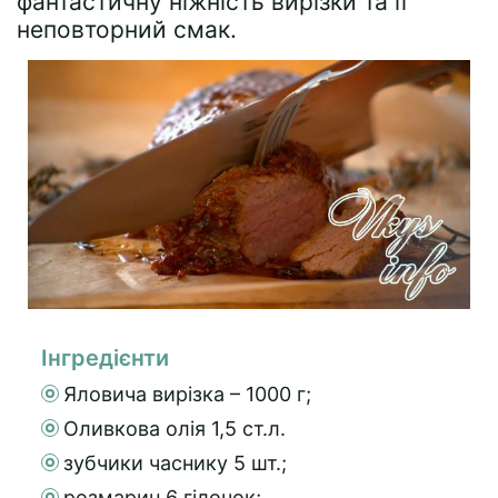
фантастичну ніжність вирізки та її
неповторний смак.
Інгредієнти
Яловича вирізка – 1000 г;
Оливкова олія 1,5 ст.л.
зубчики часнику 5 шт.;
розмарин 6 гілочок;