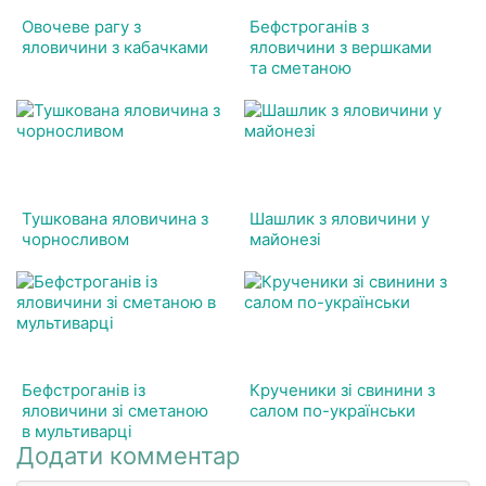
Овочеве рагу з
Бефстроганів з
яловичини з кабачками
яловичини з вершками
та сметаною
Тушкована яловичина з
Шашлик з яловичини у
чорносливом
майонезі
Бефстроганів із
Крученики зі свинини з
яловичини зі сметаною
салом по-українськи
в мультиварці
Додати комментар