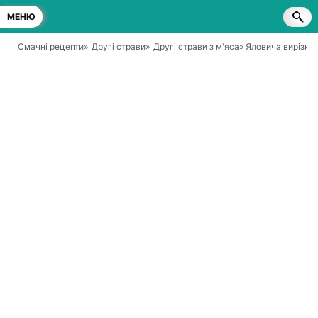
МЕНЮ
Смачні рецепти
»
Другі страви
»
Другі страви з м'яса
» Яловича вирізка,