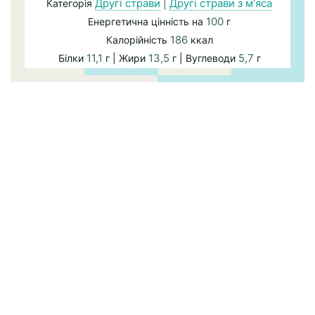
Другі страви
|
Другі страви з м'яса
Категорія
100
Енергетична цінність на
г
186
Калорійність
ккал
11,1
13,5
5,7
Білки
г | Жири
г | Вуглеводи
г