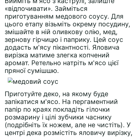
Вийміть м'ясо з каструлі, залиште
«відпочивати». Займіться
приготуванням медового соусу. Для
цього етапу візьміть окрему посудину,
змішайте в ній оливкову олію, мед,
зернову гірчицю і паприку. Цей соус
додасть м'ясу пікантності. Яловича
вирізка матиме злегка копчений
аромат. Ретельно натріть м'ясо цієї
пряної сумішшю.
Приготуйте деко, на якому буде
запікатися м'ясо. На пергаментний
папір по краях покладіть гілочки
розмарину і цілі зубчики часнику
(подрібніть їх ножем, але не чистіть). У
центрі дека розмістіть яловичу вирізку,