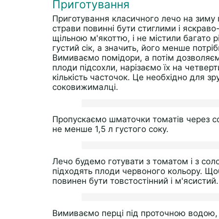
Приготування
Приготування класичного лечо на зиму 
страви повинні бути стиглими і яскрав
щільною м'якоттю, і не містили багато р
густий сік, а значить, його менше потрі
Вимиваємо помідори, а потім дозволяємо
плоди підсохли, нарізаємо їх на четверт
кількість часточок. Це необхідно для з
соковижималці.
Пропускаємо шматочки томатів через со
не менше 1,5 л густого соку.
Лечо будемо готувати з томатом і з сол
підходять плоди червоного кольору. Що
повинен бути товстостінний і м'ясистий.
Вимиваємо перці під проточною водою,