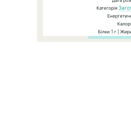
Дата ро
Загот
Категорія
Енергетичн
Калор
1
Білки
г | Жир