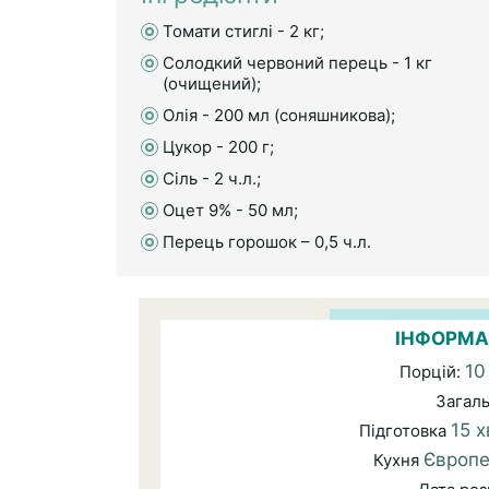
Томати стиглі - 2 кг;
Солодкий червоний перець - 1 кг
(очищений);
Олія - 200 мл (соняшникова);
Цукор - 200 г;
Сіль - 2 ч.л.;
Оцет 9% - 50 мл;
Перець горошок – 0,5 ч.л.
ІНФОРМА
10
Порцій:
Загал
15 х
Підготовка
Європе
Кухня