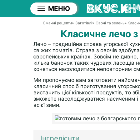
МЕНЮ
Смачні рецепти
»
Заготівлі
»
Овочі та зелень
» Класи
Класичне лечо з
Лечо – традиційна страва угорської кух
свіжих томатів. Страва з овочів здобул
європейських країнах. Зовсім не дивно,
кілька баночок таких чудових ласощів н
хочеться насолодитися неповторним сма
Ми пропонуємо вам заготовити найсмачн
класичний спосіб приготування угорсько
вистачить цієї кількості продуктів, то зб
зможете насолоджуватися насиченим і 
всієї зими.
Інгредієнти