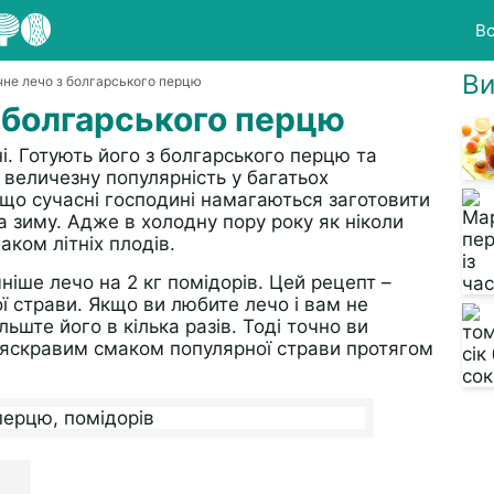
Вс
Ви
чне лечо з болгарського перцю
 болгарського перцю
ні. Готують його з болгарського перцю та
а величезну популярність у багатьох
 що сучасні господині намагаються заготовити
а зиму. Адже в холодну пору року як ніколи
ком літніх плодів.
іше лечо на 2 кг помідорів. Цей рецепт –
ї страви. Якщо ви любите лечо і вам не
ільште його в кілька разів. Тоді точно ви
яскравим смаком популярної страви протягом