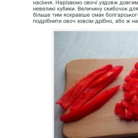
насіння. Нарізаємо овочі уздовж довги
невеликі кубики. Величину скибочок для
більше тим яскравіше смак болгарськог
подрібнити овоч зовсім дрібно, або ж на