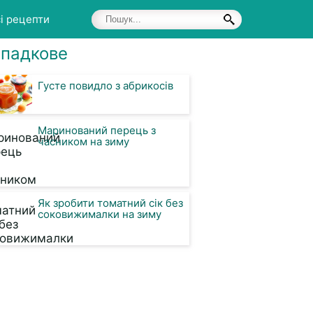
і рецепти
падкове
Густе повидло з абрикосів
Маринований перець з
часником на зиму
Як зробити томатний сік без
соковижималки на зиму