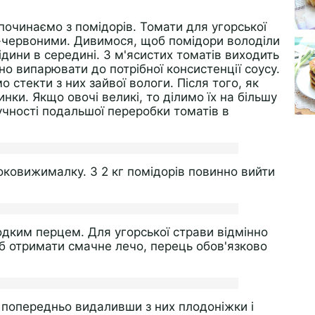
починаємо з помідорів. Томати для угорської
о-червоними. Дивимося, щоб помідори володіли
ідини в середині. З м'ясистих томатів виходить
бно випарювати до потрібної консистенції соусу.
 стекти з них зайвої вологи. Після того, як
инки. Якщо овочі великі, то ділимо їх на більшу
ручності подальшої переробки томатів в
ковижималку. З 2 кг помідорів повинно вийти
одким перцем. Для угорської страви відмінно
б отримати смачне лечо, перець обов'язково
 попередньо видаливши з них плодоніжки і