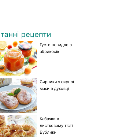
танні рецепти
Густе повидло з
абрикосів
Сирники з сирної
маси в духовці
Кабачки в
листковому тісті
Бублики