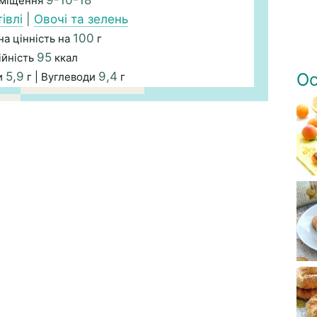
9-10-18
зміщення
івлі
|
Овочі та зелень
100
а цінність на
г
95
ійність
ккал
5,9
9,4
Ос
и
г | Вуглеводи
г