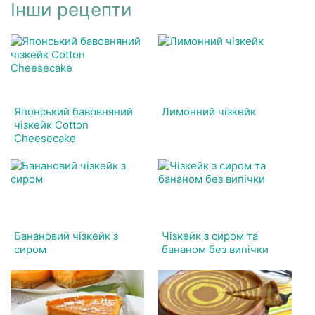
Інши рецепти
Японський бавовняний
Лимонний чізкейк
чізкейк Cotton
Cheesecake
Банановий чізкейк з
Чізкейк з сиром та
сиром
бананом без випічки