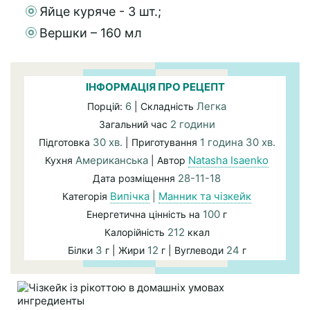
Яйце куряче - 3 шт.;
Вершки – 160 мл
ІНФОРМАЦІЯ ПРО РЕЦЕПТ
6
Легка
Порцій:
| Складність
2 години
Загальний час
30 хв.
1 година 30 хв.
Підготовка
| Приготування
Американська
Natasha Isaenko
Кухня
| Автор
28-11-18
Дата розміщення
Випічка
|
Манник та чізкейк
Категорія
100
Енергетична цінність на
г
212
Калорійність
ккал
3
12
24
Білки
г | Жири
г | Вуглеводи
г