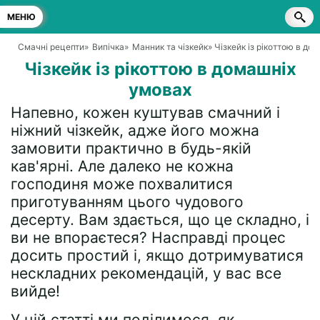
МЕНЮ
Смачні рецепти
»
Випічка
»
Манник та чізкейк
» Чізкейк із рікоттою в до
Чізкейк із рікоттою в домашніх
умовах
Напевно, кожен куштував смачний і
ніжний чізкейк, адже його можна
замовити практично в будь-якій
кав'ярні. Але далеко не кожна
господиня може похвалитися
приготуванням цього чудового
десерту. Вам здається, що це складно, і
ви не впораєтеся? Насправді процес
досить простий і, якщо дотримуватися
нескладних рекомендацій, у вас все
вийде!
У цій статті ми поділимося, як