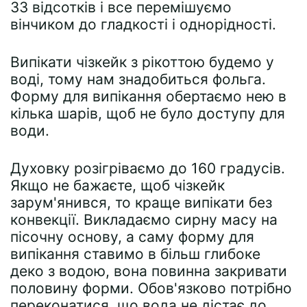
33 відсотків і все перемішуємо
вінчиком до гладкості і однорідності.
Випікати чізкейк з рікоттою будемо у
воді, тому нам знадобиться фольга.
Форму для випікання обертаємо нею в
кілька шарів, щоб не було доступу для
води.
Духовку розігріваємо до 160 градусів.
Якщо не бажаєте, щоб чізкейк
зарум'янився, то краще випікати без
конвекції. Викладаємо сирну масу на
пісочну основу, а саму форму для
випікання ставимо в більш глибоке
деко з водою, вона повинна закривати
половину форми. Обов'язково потрібно
переконатися, що вода не дістає до