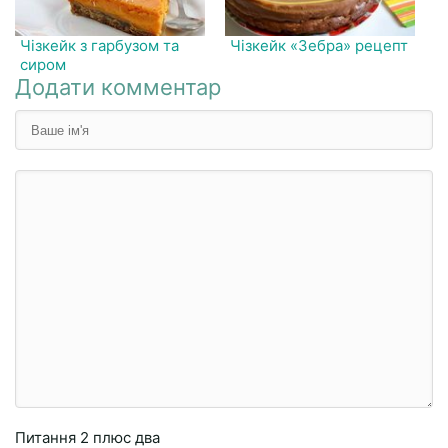
Чізкейк з гарбузом та
Чізкейк «Зебра» рецепт
сиром
Додати комментар
Питання
2 плюc двa