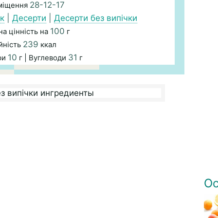
28-12-17
міщення
к
|
Десерти
|
Десерти без випічки
100
а цінність на
г
239
йність
ккал
10
31
ри
г | Вуглеводи
г
Ос