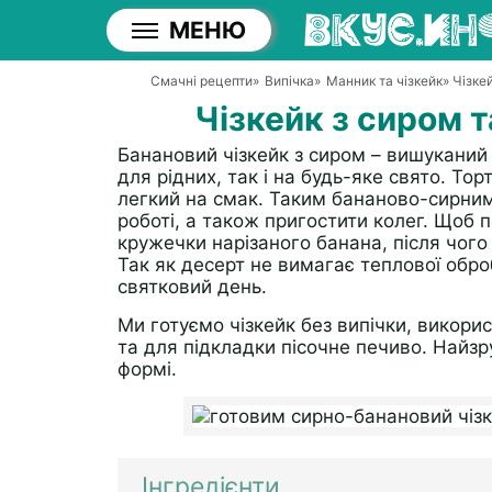
МЕНЮ
Смачні рецепти
»
Випічка
»
Манник та чізкейк
» Чізке
Чізкейк з сиром т
Банановий чізкейк з сиром – вишуканий 
для рідних, так і на будь-яке свято. То
легкий на смак. Таким бананово-сирни
роботі, а також пригостити колег. Щоб 
кружечки нарізаного банана, після чог
Так як десерт не вимагає теплової обр
святковий день.
Ми готуємо чізкейк без випічки, викорис
та для підкладки пісочне печиво. Найзр
формі.
Інгредієнти