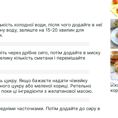
ькість холодної води, після чого додайте в неї
ну воду, залиште на 15-20 хвилин для
и.
ть через дрібне сито, потім додайте в миску
елику кількість сметани і перемішайте
ть цукру. Якщо бажаєте надати чізкейку
ного цукру або меленої кориці. Ретельно
поки ці інгредієнти з желатинової масою.
ередніми часточками. Потім додайте до сиру в