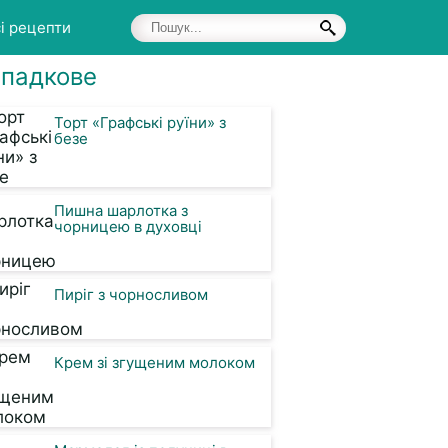
і рецепти
падкове
Торт «Графські руїни» з
безе
Пишна шарлотка з
чорницею в духовці
Пиріг з чорносливом
Крем зі згущеним молоком