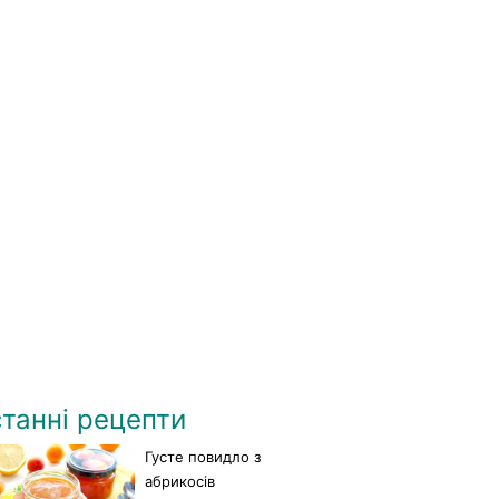
танні рецепти
Густе повидло з
абрикосів