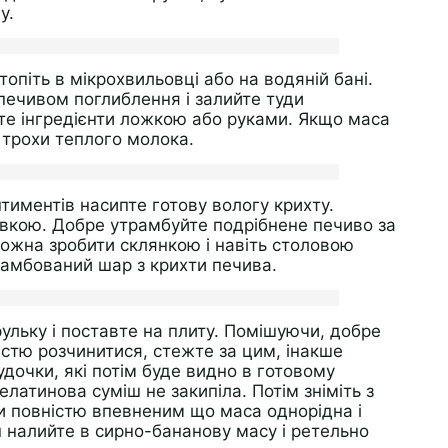
у.
опіть в мікрохвильовці або на водяній бані.
печивом поглиблення і залийте туди
те інгредієнти ложкою або руками. Якщо маса
 трохи теплого молока.
тиментів насипте готову вологу крихту.
вкою. Добре утрамбуйте подрібнене печиво за
ожна зробити склянкою і навіть столовою
рамбований шар з крихти печива.
ульку і поставте на плиту. Помішуючи, добре
істю розчинитися, стежте за цим, інакше
дочки, які потім буде видно в готовому
латинова суміш не закипіла. Потім зніміть з
ти повністю впевненим що маса однорідна і
 налийте в сирно-бананову масу і ретельно