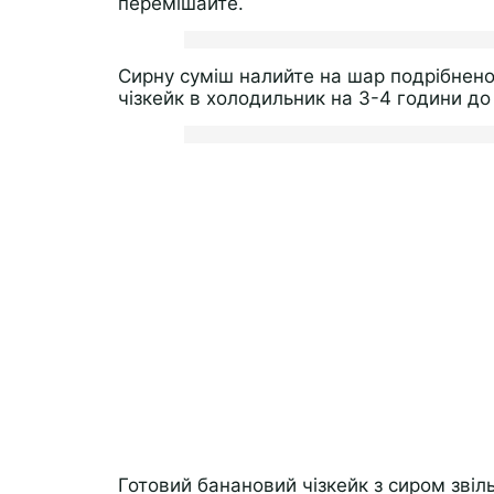
перемішайте.
Сирну суміш налийте на шар подрібнено
чізкейк в холодильник на 3-4 години до
Готовий банановий чізкейк з сиром звіль