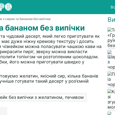
Вс
Ви
йк з сиром та бананом без випічки
а бананом без випічки
та чудовий десерт, який легко приготувати як
рт має дуже ніжну кремову текстуру і досить
м чізкейком можна поласувати чашкою кави на
прикрасити пиріг, зверху можна викласти
о полити топінгом чи розтопленим шоколадом.
обки, його можна приготувати швидко у
товуємо желатин, якісний сир, кілька бананів
учніше готувати такий десерт у роз'ємній