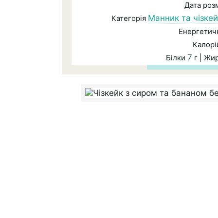
Дата роз
Манник та чізкей
Категорія
Енергетичн
Калорі
7
Білки
г | Жи