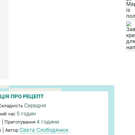
ЦІЯ ПРО РЕЦЕПТ
Середня
Складність
5 годин
ний час
.
4 години
| Приготування
а
Света Слободянюк
| Автор