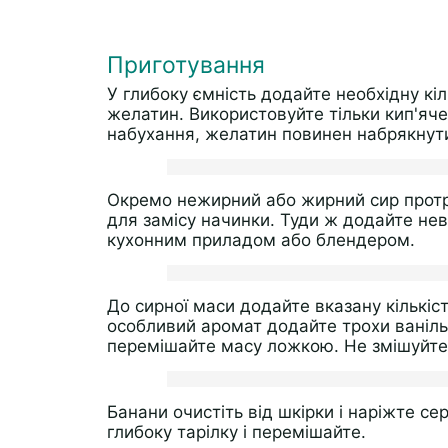
Приготування
У глибоку ємність додайте необхідну кіл
желатин. Використовуйте тільки кип'яче
набухання, желатин повинен набрякнут
Окремо нежирний або жирний сир протрі
для замісу начинки. Туди ж додайте нев
кухонним приладом або блендером.
До сирної маси додайте вказану кількіс
особливий аромат додайте трохи ваніль
перемішайте масу ложкою. Не змішуйте 
Банани очистіть від шкірки і наріжте с
глибоку тарілку і перемішайте.