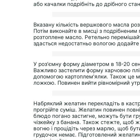
або качалки подрібніть до дрібного стан
Вказану кількість вершкового масла розт
Потім виконайте в мисці з подрібненим 
розтоплене масло. Ретельно перемішай
здасться недостатньо вологою додайте
У роз'ємну форму діаметром в 18-20 сен
Важливо застелити форму харчовою плі
допомогою картоплем'ялки. Також це м
ложкою. Повинен вийти рівномірний ут
Набряклий желатин перекладіть в кастр
прогрійте суміш. Желатин повинен повн
блюдо погано застигне, можуть бути гру
чізкейку з банана. Також стежте, щоб же
вогню і процідіть через марлю, щоб бу
грудочок немає. Підготовлений желатин