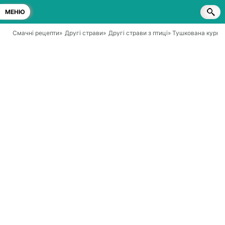
МЕНЮ
Смачні рецепти
»
Другі страви
»
Другі страви з птиці
» Тушкована курка