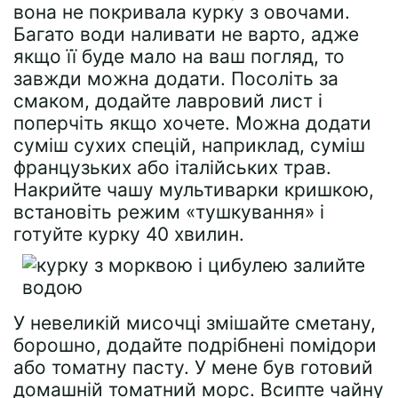
вона не покривала курку з овочами.
Багато води наливати не варто, адже
якщо її буде мало на ваш погляд, то
завжди можна додати. Посоліть за
смаком, додайте лавровий лист і
поперчіть якщо хочете. Можна додати
суміш сухих спецій, наприклад, суміш
французьких або італійських трав.
Накрийте чашу мультиварки кришкою,
встановіть режим «тушкування» і
готуйте курку 40 хвилин.
У невеликій мисочці змішайте сметану,
борошно, додайте подрібнені помідори
або томатну пасту. У мене був готовий
домашній томатний морс. Всипте чайну