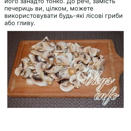
його занадто тонко. До речі, замість
печериць ви, цілком, можете
використовувати будь-які лісові гриби
або гливу.