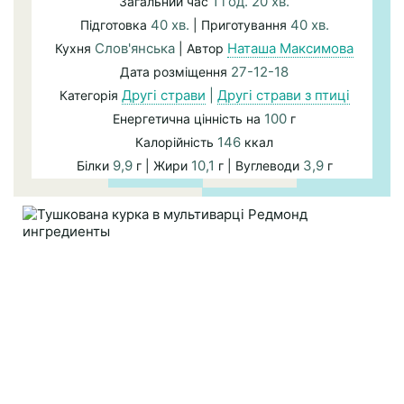
1 год. 20 хв.
Загальний час
40 хв.
40 хв.
Підготовка
| Приготування
Слов'янська
Наташа Максимова
Кухня
| Автор
27-12-18
Дата розміщення
Другі страви
|
Другі страви з птиці
Категорія
100
Енергетична цінність на
г
146
Калорійність
ккал
9,9
10,1
3,9
Білки
г | Жири
г | Вуглеводи
г