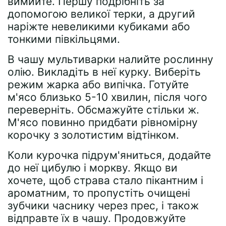
вимийте. Першу подрібніть за
допомогою великої терки, а другий
наріжте невеликими кубиками або
тонкими півкільцями.
В чашу мультиварки налийте рослинну
олію. Викладіть в неї курку. Виберіть
режим жарка або випічка. Готуйте
м'ясо близько 5-10 хвилин, після чого
переверніть. Обсмажуйте стільки ж.
М'ясо повинно придбати рівномірну
корочку з золотистим відтінком.
Коли курочка підрум'яниться, додайте
до неї цибулю і моркву. Якщо ви
хочете, щоб страва стало пікантним і
ароматним, то пропустіть очищені
зубчики часнику через прес, і також
відправте їх в чашу. Продовжуйте