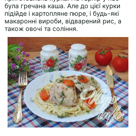
була гречана каша. Але до цієї курки
підійде і картопляне пюре, і будь-які
макаронні вироби, відварений рис, а
також овочі та соління.