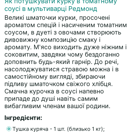
Як потушкувати курку в томатному
соусі в мультиварці Редмонд
Великі шматочки курки, просочені
ароматом спецій і насиченим томатним
соусом, в дуеті з овочами створюють
дивовижну композицію смаку і
аромату. М'ясо виходить дуже ніжним і
соковитим, завдяки чому бездоганно
доповнить будь-який гарнір. До речі,
насолоджуватися стравою можна і в
самостійному вигляді, збираючи
підливу шматочком свіжого хлібця.
Смачна курочка в соусі напевно
припаде до душі навіть самим
вибагливим членам вашої родини.
Інгредієнти:
Тушка куряча - 1 шт. (близько 1 кг);