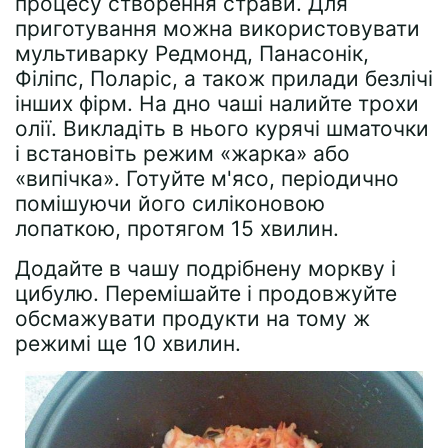
процесу створення страви. Для
приготування можна використовувати
мультиварку Редмонд, Панасонік,
Філіпс, Поларіс, а також прилади безлічі
інших фірм. На дно чаші налийте трохи
олії. Викладіть в нього курячі шматочки
і встановіть режим «жарка» або
«випічка». Готуйте м'ясо, періодично
помішуючи його силіконовою
лопаткою, протягом 15 хвилин.
Додайте в чашу подрібнену моркву і
цибулю. Перемішайте і продовжуйте
обсмажувати продукти на тому ж
режимі ще 10 хвилин.