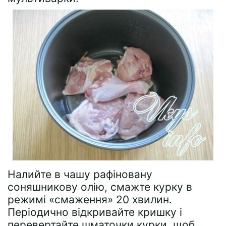
Налийте в чашу рафіновану
соняшникову олію, смажте курку в
режимі «смаження» 20 хвилин.
Періодично відкривайте кришку і
перевертайте шматочки курки, щоб