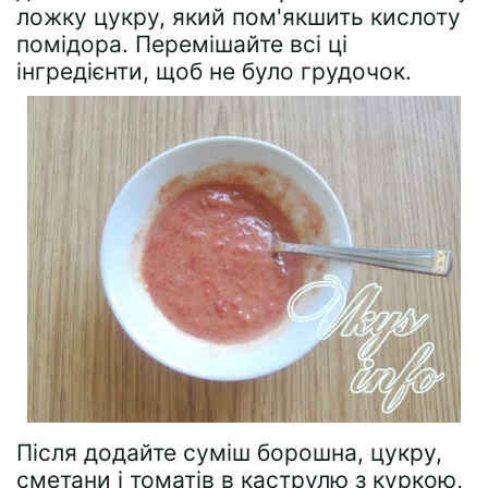
ложку цукру, який пом'якшить кислоту
помідора. Перемішайте всі ці
інгредієнти, щоб не було грудочок.
Після додайте суміш борошна, цукру,
сметани і томатів в каструлю з куркою,