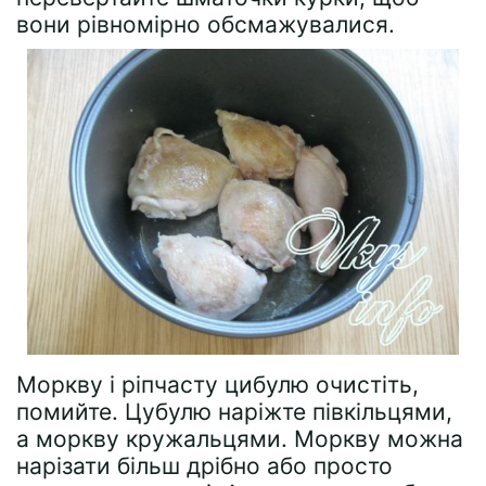
вони рівномірно обсмажувалися.
Моркву і ріпчасту цибулю очистіть,
помийте. Цубулю наріжте півкільцями,
а моркву кружальцями. Моркву можна
нарізати більш дрібно або просто