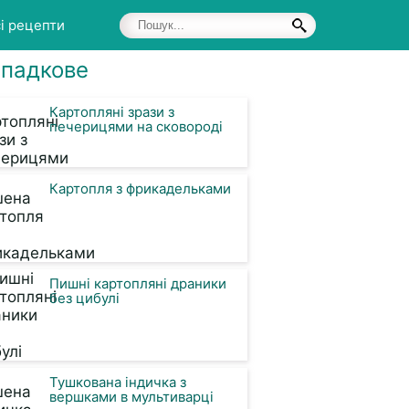
і рецепти
падкове
Картопляні зрази з
печерицями на сковороді
Картопля з фрикадельками
Пишні картопляні драники
без цибулі
Тушкована індичка з
вершками в мультиварці