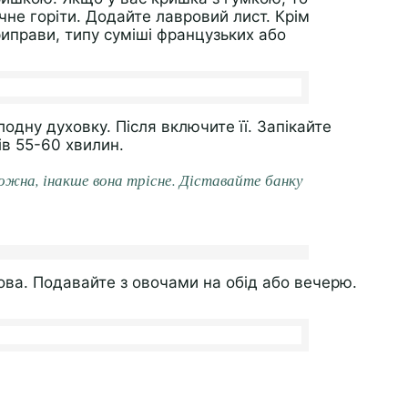
очне горіти. Додайте лавровий лист. Крім
риправи, типу суміші французьких або
одну духовку. Після включите її. Запікайте
ів 55-60 хвилин.
ожна, інакше вона трісне. Діставайте банку
това. Подавайте з овочами на обід або вечерю.