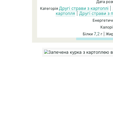
Дата ро
Другі страви з картоплі
|
Категорія
картопля
|
Другі страви з 
Енергетичн
Калорі
7,2
Білки
г | Жи