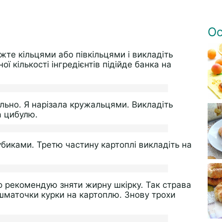
Ос
жте кільцями або півкільцями і викладіть
ї кількості інгредієнтів підійде банка на
ільно. Я нарізала кружальцями. Викладіть
а цибулю.
убиками. Третю частину картоплі викладіть на
то рекомендую зняти жирну шкірку. Так страва
шматочки курки на картоплю. Знову трохи