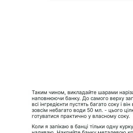
Таким чином, викладайте шарами наріза
наповнюючи банку. До самого верху зап
всі інгредієнти пустять багато соку і він
зовсім небагато води 50 мл. - цього ці
готуватися практично у власному соку.
Коли я запікаю в банці тільки одну курк
наливаю. Накрийте банку металевою кр