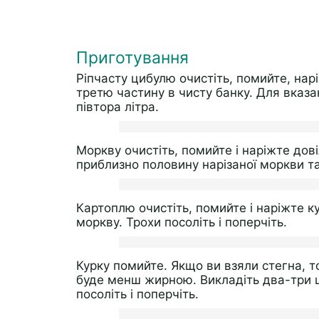
Приготування
Ріпчасту цибулю очистіть, помийте, нарі
третю частину в чисту банку. Для вказано
півтора літра.
Моркву очистіть, помийте і наріжте дов
приблизно половину нарізаної моркви т
Картоплю очистіть, помийте і наріжте к
моркву. Трохи посоліть і поперчіть.
Курку помийте. Якщо ви взяли стегна, 
буде менш жирною. Викладіть два-три 
посоліть і поперчіть.