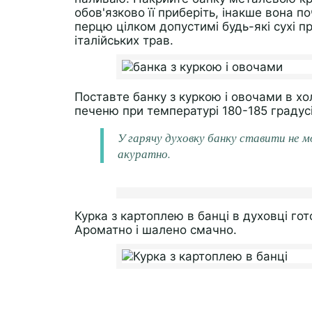
обов'язково її приберіть, інакше вона п
перцю цілком допустимі будь-які сухі п
італійських трав.
Поставте банку з куркою і овочами в хол
печеню при температурі 180-185 градус
У гарячу духовку банку ставити не м
акуратно.
Курка з картоплею в банці в духовці го
Ароматно і шалено смачно.