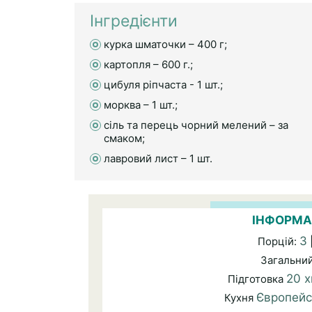
Інгредієнти
курка шматочки – 400 г;
картопля – 600 г.;
цибуля ріпчаста - 1 шт.;
морква – 1 шт.;
сіль та перець чорний мелений – за
смаком;
лавровий лист – 1 шт.
ІНФОРМА
3
Порцій:
Загальни
20 х
Підготовка
Європейс
Кухня