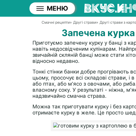
МЕНЮ
Смачні рецепти
»
Другі страви
»
Другі страви з карто
Запечена курка 
Приготуємо запечену курку у банці з ка
навіть недосвідченим кулінарам. Найпр
звичайній скляній банці може стати хіто
відносно недавно.
Тонкі стінки банки добре прогрівають вс
цьому, просочує всі складові страви, і 
або птах, або м'ясо з овочами, або риба
власному соку. У результаті - ніжна, м'
надзвичайно смачна страва.
Можна так приготувати курку і без карто
отримаєте курку в желе. Це просто шед