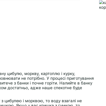
ну цибулю, моркву, картоплю і курку,
овнювати не потрібно. У процесі приготування
 витече з банки і почне горіти. Налийте в банку
лком достатньо, адже наше спекотне буде
у з цибулею і морквою, то воду взагалі не
ишкою. Якщо у вас кришка з гумкою, то