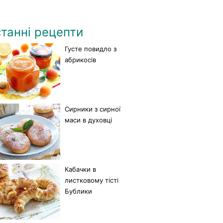
танні рецепти
Густе повидло з
абрикосів
Сирники з сирної
маси в духовці
Кабачки в
листковому тісті
Бублики