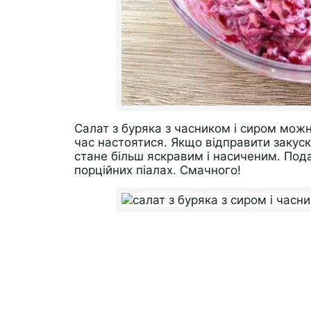
Салат з буряка з часником і сиром мож
час настоятися. Якщо відправити закуску
стане більш яскравим і насиченим. Пода
порційних піалах. Смачного!