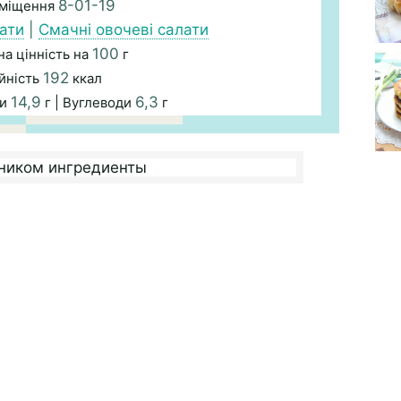
8-01-19
зміщення
ати
|
Смачні овочеві салати
100
а цінність на
г
192
йність
ккал
14,9
6,3
ри
г | Вуглеводи
г