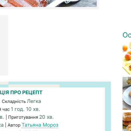
Ос
ЦІЯ ПРО РЕЦЕПТ
Легка
| Складність
1 год. 10 хв.
й час
хв.
20 хв.
| Приготування
ка
Татьяна Мороз
| Автор