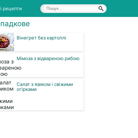
і рецепти
падкове
Вінегрет без картоплі
Мімоза з відвареною рибою
Салат з язиком і свіжими
огірками