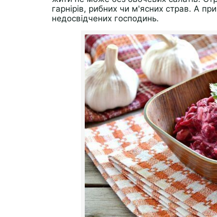
гарнірів, рибних чи м'ясних страв. А пр
недосвідчених господинь.