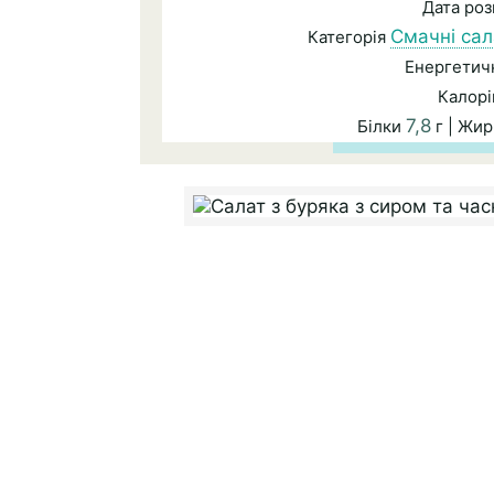
Дата ро
Смачні сал
Категорія
Енергетичн
Калорі
7,8
Білки
г | Жи