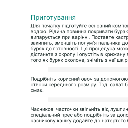
Приготування
Для початку підготуйте основний компон
водою. Рідина повинна покривати бурак 
випарується при варінні. Поставте кастр
закипить, зменшіть полум'я пальника до
буряк до готовності. Ця процедура може
дістаньте з окропу і опустіть в крижану
того як буряк охолоне, зніміть з неї шкір
Подрібніть корисний овоч за допомогою
отвори середнього розміру. Тоді салат 
смак.
Часникові часточки звільніть від лушпин
спеціальний прес або подрібніть за доп
часникову кашку додайте до натертого 