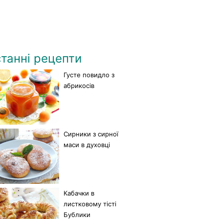
танні рецепти
Густе повидло з
абрикосів
Сирники з сирної
маси в духовці
Кабачки в
листковому тісті
Бублики