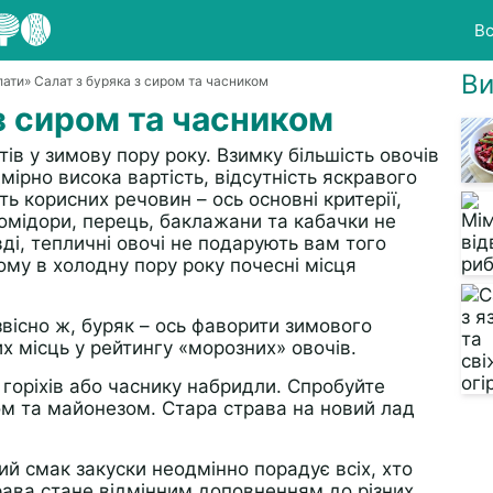
Вс
Ви
лати
» Салат з буряка з сиром та часником
з сиром та часником
ів у зимову пору року. Взимку більшість овочів
ірно висока вартість, відсутність яскравого
ть корисних речовин – ось основні критерії,
 помідори, перець, баклажани та кабачки не
вді, тепличні овочі не подарують вам того
ому в холодну пору року почесні місця
звісно ж, буряк – ось фаворити зимового
х місць у рейтингу «морозних» овочів.
х горіхів або часнику набридли. Спробуйте
ром та майонезом. Стара страва на новий лад
ий смак закуски неодмінно порадує всіх, хто
рава стане відмінним доповненням до різних