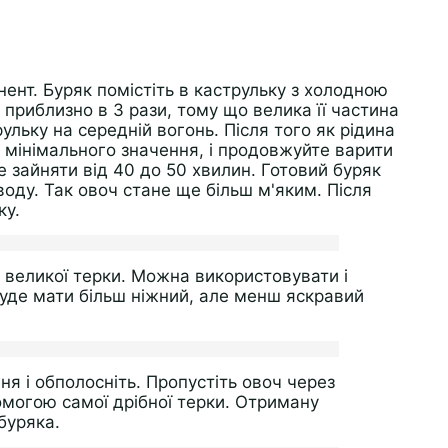
ент. Буряк помістіть в каструльку з холодною
приблизно в 3 рази, тому що велика її частина
ульку на середній вогонь. Після того як рідина
 мінімального значення, і продовжуйте варити
 зайняти від 40 до 50 хвилин. Готовий буряк
 воду. Так овоч стане ще більш м'яким. Після
ку.
 великої терки. Можна використовувати і
буде мати більш ніжний, але менш яскравий
ня і обполосніть. Пропустіть овоч через
омогою самої дрібної терки. Отриману
буряка.