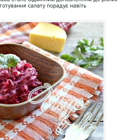
иготування салату порадує навіть