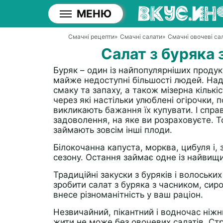
МЕНЮ
Смачні рецепти
»
Смачні салати
»
Смачні овочеві са
Салат з буряка 
Буряк – один із найпопулярніших продукт
майже недоступні більшості людей. Надм
смаку та запаху, а також мізерна кількіс
через які настільки улюблені огірочки,
викликають бажання їх купувати. І спра
задоволення, на яке ви розраховуєте. Т
займають зовсім інші плоди.
Білокочанна капуста, морква, цибуля і, 
сезону. Остання займає одне із найвищи
Традиційні закуски з буряків і волоськи
зробити салат з буряка з часником, си
внесе різноманітність у ваш раціон.
Незвичайний, пікантний і водночас ніжн
жити не може без овочевих салатів. Ст