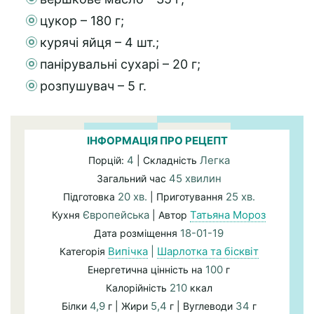
цукор – 180 г;
курячі яйця – 4 шт.;
панірувальні сухарі – 20 г;
розпушувач – 5 г.
ІНФОРМАЦІЯ ПРО РЕЦЕПТ
4
Легка
Порцій:
| Складність
45 хвилин
Загальний час
20 хв.
25 хв.
Підготовка
| Приготування
Європейська
Татьяна Мороз
Кухня
| Автор
18-01-19
Дата розміщення
Випічка
|
Шарлотка та бісквіт
Категорія
100
Енергетична цінність на
г
210
Калорійність
ккал
4,9
5,4
34
Білки
г | Жири
г | Вуглеводи
г