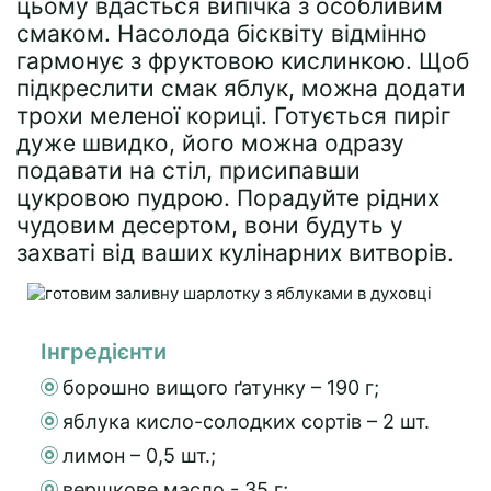
цьому вдасться випічка з особливим
смаком. Насолода бісквіту відмінно
гармонує з фруктовою кислинкою. Щоб
підкреслити смак яблук, можна додати
трохи меленої кориці. Готується пиріг
дуже швидко, його можна одразу
подавати на стіл, присипавши
цукровою пудрою. Порадуйте рідних
чудовим десертом, вони будуть у
захваті від ваших кулінарних витворів.
Інгредієнти
борошно вищого ґатунку – 190 г;
яблука кисло-солодких сортів – 2 шт.
лимон – 0,5 шт.;
вершкове масло - 35 г;