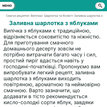
МЕНЮ
Смачні рецепти
»
Випічка
»
Шарлотка та бісквіт
» Заливна шарлотка з я
Заливна шарлотка з яблуками
Випічка з яблуками є традиційною,
відрізняється соковитістю та ніжністю.
Для приготування смачного
домашнього десерту зовсім не
потрібно витрачати багато часу і сил,
простий пиріг вдасться навіть у
господині-початківці. Пропонуємо вам
випробувати легкий рецепт, заливна
шарлотка з яблуками виходить
повітряною, ароматною та неймовірно
смачною. Варто зазначити, що
додавати в тісто рекомендується
кисло-солодкі сорти яблук, завдяки