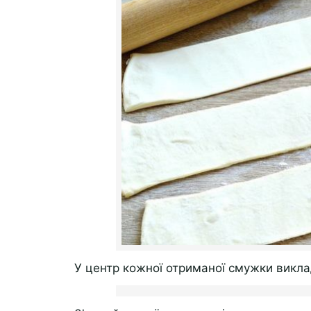
У центр кожної отриманої смужки викла