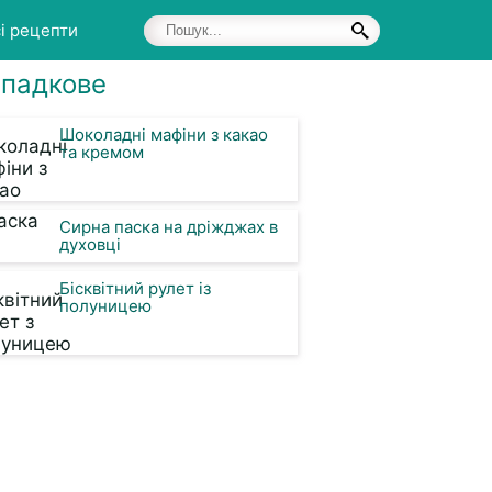
і рецепти
падкове
Шоколадні мафіни з какао
та кремом
Сирна паска на дріжджах в
духовці
Бісквітний рулет із
полуницею