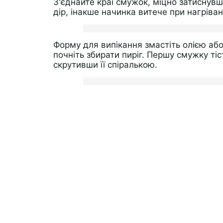
З'єднайте краї смужок, міцно затиснувш
дір, інакше начинка витече при нагріван
Форму для випікання змастіть олією аб
почніть збирати пиріг. Першу смужку ті
скрутивши її спіралькою.