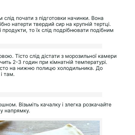
 слід почати з підготовки начинки. Вона
бно натерти твердий сир на крупній тертці.
і продукти, то їх слід подрібнювати подібним
овою. Тісто слід дістати з морозильної камери
чить 2-3 годин при кімнатній температурі.
тісто на нижню полицю холодильника. До
і там.
шном. Візьміть качалку і злегка розкачайте
у напрямку.