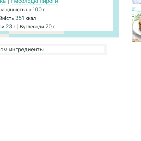
чка
|
Несолодкі пироги
100
а цінність на
г
351
йність
ккал
23
20
ири
г | Вуглеводи
г