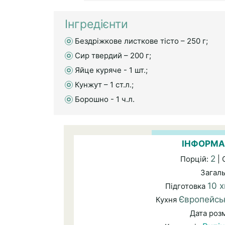
Інгредієнти
Бездріжкове листкове тісто – 250 г;
Сир твердий – 200 г;
Яйце куряче - 1 шт.;
Кунжут – 1 ст.л.;
Борошно - 1 ч.л.
ІНФОРМА
2
Порцій:
| 
Загал
10 х
Підготовка
Європейсь
Кухня
Дата роз