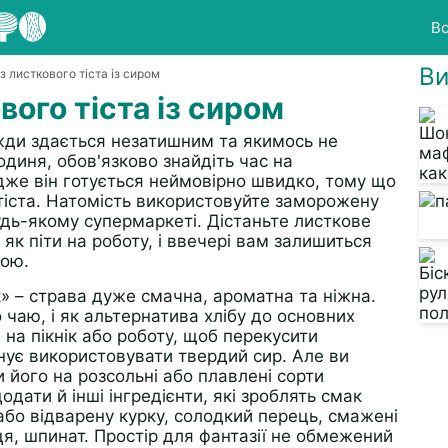
Вс
Ви
із листкового тіста із сиром
вого тіста із сиром
вжди здається незатишним та якимось не
диня, обов'язково знайдіть час на
Адже він готується неймовірно швидко, тому що
 тіста. Натомість використовуйте заморожену
удь-якому супермаркеті. Дістаньте листкове
 як піти на роботу, і ввечері вам залишиться
кою.
к» – страва дуже смачна, ароматна та ніжна.
чаю, і як альтернатива хлібу до основних
 на пікнік або роботу, щоб перекусити
нує використовувати твердий сир. Але ви
його на розсольні або плавлені сорти
дати й інші інгредієнти, які зроблять смак
або відварену курку, солодкий перець, смажені
ця, шпинат. Простір для фантазії не обмежений