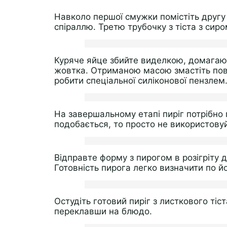
Навколо першої смужки помістіть другу ч
спіраллю. Третю трубочку з тіста з сир
Куряче яйце збийте виделкою, домагаюч
жовтка. Отриманою масою змастіть пов
робити спеціальної силіконової пензлем
На завершальному етапі пиріг потрібно
подобається, то просто не використовуй
Відправте форму з пирогом в розігріту д
Готовність пирога легко визначити по й
Остудіть готовий пиріг з листкового тіст
переклавши на блюдо.