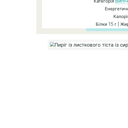
Випі
Категорія
Енергетичн
Калорі
15
Білки
г | Ж