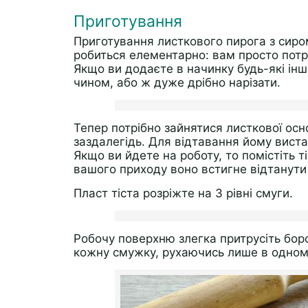
Приготування
Приготування листкового пирога з сиром
робиться елементарно: вам просто потрі
Якщо ви додаєте в начинку будь-які інш
чином, або ж дуже дрібно нарізати.
Тепер потрібно зайнятися листкової осн
заздалегідь. Для відтавання йому виста
Якщо ви йдете на роботу, то помістіть 
вашого приходу воно встигне відтанути 
Пласт тіста розріжте на 3 рівні смуги.
Робочу поверхню злегка притрусіть боро
кожну смужку, рухаючись лише в одном