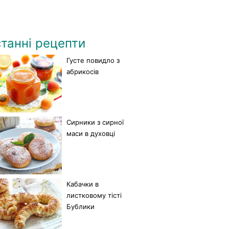
танні рецепти
Густе повидло з
абрикосів
Сирники з сирної
маси в духовці
Кабачки в
листковому тісті
Бублики