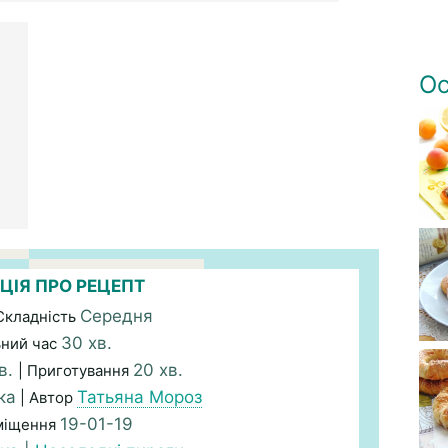
Ос
ЦІЯ ПРО РЕЦЕПТ
Середня
Складність
30 хв.
ьний час
в.
20 хв.
| Приготування
ка
Татьяна Мороз
| Автор
19-01-19
міщення