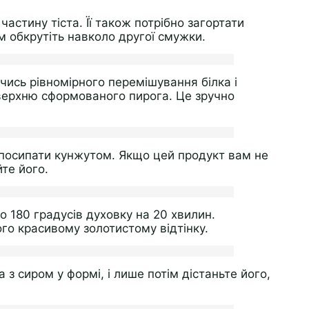
астину тіста. Її також потрібно загортати
ом обкрутіть навколо другої смужки.
ись рівномірного перемішування білка і
ерхню сформованого пирога. Це зручно
.
 посипати кунжутом. Якщо цей продукт вам не
те його.
о 180 градусів духовку на 20 хвилин.
ого красивому золотистому відтінку.
а з сиром у формі, і лише потім дістаньте його,