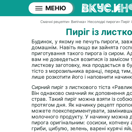
МЕНЮ
Смачні рецепти
»
Випічка
»
Несолодкі пироги
» Пиріг 
Пиріг із листко
Будинок, у якому не печуть пироги, за
домашнім. Навіть якщо ви зайнята госпо
приготування такого пирога із сиром. 
вам не доведеться возитися із замісом
листкову заготовку, яка продається в б
тісто з морозильника вранці, перед тим,
лише розкотити його і наповнити начин
Сирний пиріг з листкового тіста «Равли
Він однаково смачний як доповнення до 
страв. Такий пиріг можна взяти із собою
протягом дня. Як начинку рецепт пропо
можете поекспериментувати, замінивши 
молочного продукту. У начинку можна до
пирога оригінальним: сосиски, копчену 
гриби, цибулю, зелень, варені курячі яй