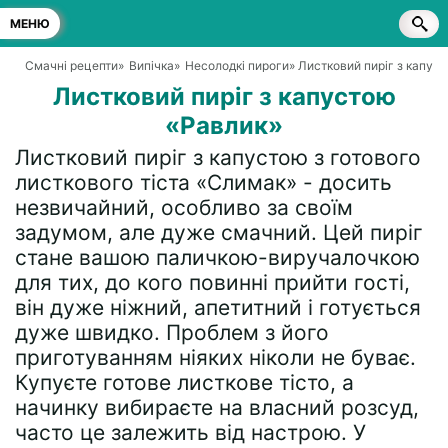
МЕНЮ
Смачні рецепти
»
Випічка
»
Несолодкі пироги
» Листковий пиріг з капус
Листковий пиріг з капустою
«Равлик»
Листковий пиріг з капустою з готового
листкового тіста «Слимак» - досить
незвичайний, особливо за своїм
задумом, але дуже смачний. Цей пиріг
стане вашою паличкою-виручалочкою
для тих, до кого повинні прийти гості,
він дуже ніжний, апетитний і готується
дуже швидко. Проблем з його
приготуванням ніяких ніколи не буває.
Купуєте готове листкове тісто, а
начинку вибираєте на власний розсуд,
часто це залежить від настрою. У