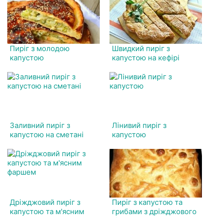
Пиріг з молодою
Швидкий пиріг з
капустою
капустою на кефірі
Заливний пиріг з
Лінивий пиріг з
капустою на сметані
капустою
Дріжджовий пиріг з
Пиріг з капустою та
капустою та м'ясним
грибами з дріжджового