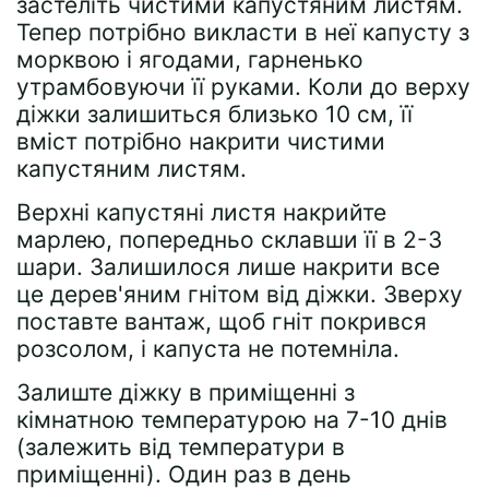
застеліть чистими капустяним листям.
Тепер потрібно викласти в неї капусту з
морквою і ягодами, гарненько
утрамбовуючи її руками. Коли до верху
діжки залишиться близько 10 см, її
вміст потрібно накрити чистими
капустяним листям.
Верхні капустяні листя накрийте
марлею, попередньо склавши її в 2-3
шари. Залишилося лише накрити все
це дерев'яним гнітом від діжки. Зверху
поставте вантаж, щоб гніт покрився
розсолом, і капуста не потемніла.
Залиште діжку в приміщенні з
кімнатною температурою на 7-10 днів
(залежить від температури в
приміщенні). Один раз в день