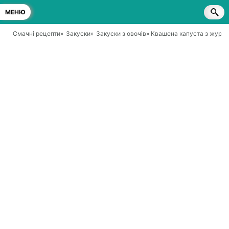
МЕНЮ
Смачні рецепти
»
Закуски
»
Закуски з овочів
» Квашена капуста з жура