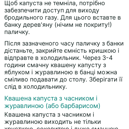
Щоб капуста не темніла, потрібно
забезпечити доступ для виходу
бродильного газу. Для цього вставте в
банку дерев'яну (нічим не покриту!)
паличку.
Після зазначеного часу паличку з банки
дістаньте, закрийте ємність кришкою і
відправте в холодильник. Через 3-4
години смачну квашену капусту з
яблуком і журавлиною в банці можна
сміливо подавати до столу. Зберігати її
слід в холодильнику.
Квашена капуста з часником і
журавлиною (або барбарисом)
Квашена капуста з часником і
журавлиною виходить не тільки
хрусткою, соковитою і дуже смачною,