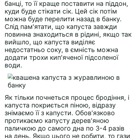
банці, то її краще поставити на піддон,
куди буде стікати сік. Цей сік потім
можна буде перелити назад в банку.
Слід пам'ятати, що капуста завжди
повинна знаходиться в рідині, якщо так
вийшло, що капуста виділяє
недостатньо соку, в ємність можна
додати трохи кип'яченої підсоленої
води.
Як тільки почнеться процес бродіння, і
капуста покриється піною, відразу
знімаємо її з капусти. Обов'язково
протикаємо капусту дерев'яною
паличкою до самого дна по 3-4 разів
на день. Якщо цього не робити, то гази