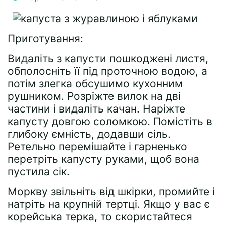
Приготування:
Видаліть з капусти пошкоджені листя,
обполосніть її під проточною водою, а
потім злегка обсушимо кухонним
рушником. Розріжте вилок на дві
частини і видаліть качан. Наріжте
капусту довгою соломкою. Помістіть в
глибоку ємність, додавши сіль.
Ретельно перемішайте і гарненько
перетріть капусту руками, щоб вона
пустила сік.
Моркву звільніть від шкірки, промийте і
натріть на крупній тертці. Якщо у вас є
корейська терка, то скористайтеся