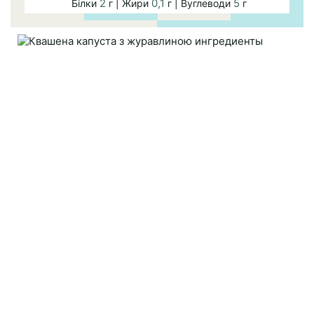
2
0,1
5
Білки
г | Жири
г | Вуглеводи
г