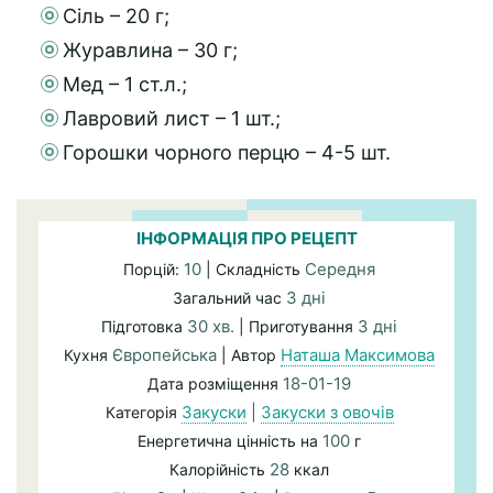
Сіль – 20 г;
Журавлина – 30 г;
Мед – 1 ст.л.;
Лавровий лист – 1 шт.;
Горошки чорного перцю – 4-5 шт.
ІНФОРМАЦІЯ ПРО РЕЦЕПТ
10
Середня
Порцій:
| Складність
3 дні
Загальний час
30 хв.
3 дні
Підготовка
| Приготування
Європейська
Наташа Максимова
Кухня
| Автор
18-01-19
Дата розміщення
Закуски
|
Закуски з овочів
Категорія
100
Енергетична цінність на
г
28
Калорійність
ккал