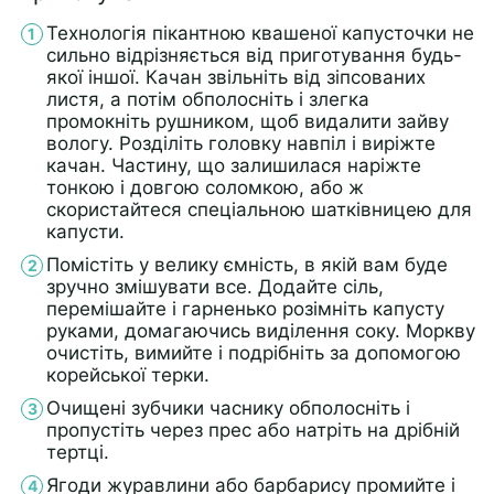
Технологія пікантною квашеної капусточки не
сильно відрізняється від приготування будь-
якої іншої. Качан звільніть від зіпсованих
листя, а потім обполосніть і злегка
промокніть рушником, щоб видалити зайву
вологу. Розділіть головку навпіл і виріжте
качан. Частину, що залишилася наріжте
тонкою і довгою соломкою, або ж
скористайтеся спеціальною шатківницею для
капусти.
Помістіть у велику ємність, в якій вам буде
зручно змішувати все. Додайте сіль,
перемішайте і гарненько розімніть капусту
руками, домагаючись виділення соку. Моркву
очистіть, вимийте і подрібніть за допомогою
корейської терки.
Очищені зубчики часнику обполосніть і
пропустіть через прес або натріть на дрібній
тертці.
Ягоди журавлини або барбарису промийте і