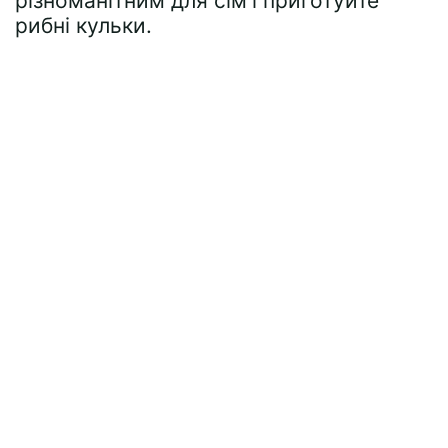
різноманітним для сім'ї приготуйте
рибні кульки.