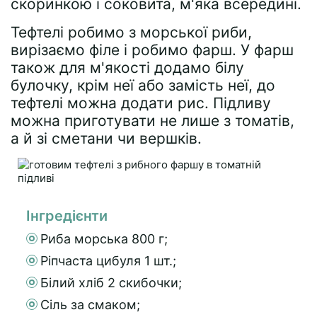
скоринкою і соковита, м'яка всередині.
Тефтелі робимо з морської риби,
вирізаємо філе і робимо фарш. У фарш
також для м'якості додамо білу
булочку, крім неї або замість неї, до
тефтелі можна додати рис. Підливу
можна приготувати не лише з томатів,
а й зі сметани чи вершків.
Інгредієнти
Риба морська 800 г;
Ріпчаста цибуля 1 шт.;
Білий хліб 2 скибочки;
Сіль за смаком;