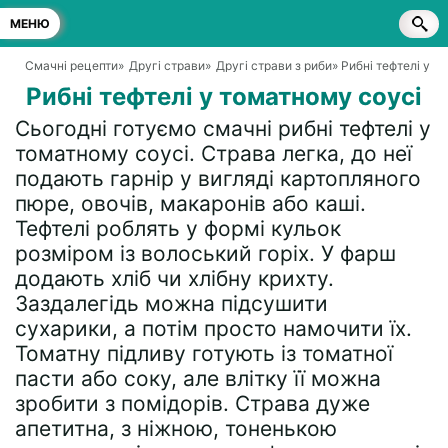
МЕНЮ
Смачні рецепти
»
Другі страви
»
Другі страви з риби
» Рибні тефтелі у т
Рибні тефтелі у томатному соусі
Сьогодні готуємо смачні рибні тефтелі у
томатному соусі. Страва легка, до неї
подають гарнір у вигляді картопляного
пюре, овочів, макаронів або каші.
Тефтелі роблять у формі кульок
розміром із волоський горіх. У фарш
додають хліб чи хлібну крихту.
Заздалегідь можна підсушити
сухарики, а потім просто намочити їх.
Томатну підливу готують із томатної
пасти або соку, але влітку її можна
зробити з помідорів. Страва дуже
апетитна, з ніжною, тоненькою