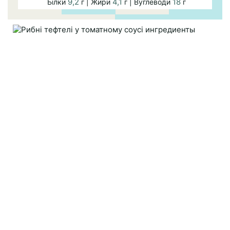
9,2
4,1
18
Білки
г | Жири
г | Вуглеводи
г