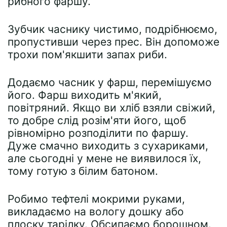
рибного фаршу.
Зубчик часнику чистимо, подрібнюємо,
пропустивши через прес. Він допоможе
трохи пом'якшити запах риби.
Додаємо часник у фарш, перемішуємо
його. Фарш виходить м'який,
повітряний. Якщо ви хліб взяли свіжий,
то добре слід розім'яти його, щоб
рівномірно розподілити по фаршу.
Дуже смачно виходить з сухариками,
але сьогодні у мене не виявилося їх,
тому готую з білим батоном.
Робимо тефтелі мокрими руками,
викладаємо на вологу дошку або
плоску тарілку. Обсипаємо борошном.