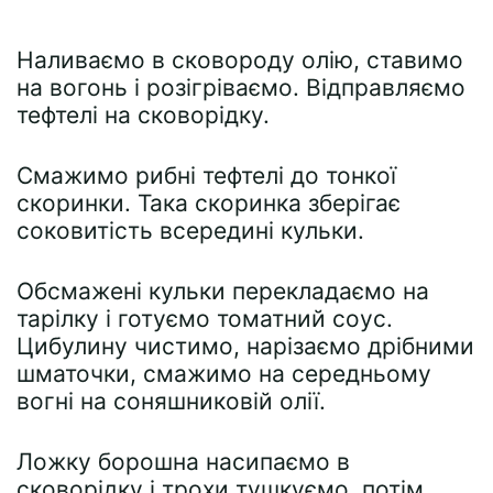
Наливаємо в сковороду олію, ставимо
на вогонь і розігріваємо. Відправляємо
тефтелі на сковорідку.
Смажимо рибні тефтелі до тонкої
скоринки. Така скоринка зберігає
соковитість всередині кульки.
Обсмажені кульки перекладаємо на
тарілку і готуємо томатний соус.
Цибулину чистимо, нарізаємо дрібними
шматочки, смажимо на середньому
вогні на соняшниковій олії.
Ложку борошна насипаємо в
сковорідку і трохи тушкуємо, потім