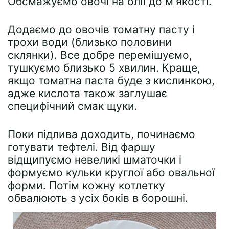
Обсмажуємо овочі на олії до м'якості.
Додаємо до овочів томатну пасту і
трохи води (близько половини
склянки). Все добре перемішуємо,
тушкуємо близько 5 хвилин. Краще,
якщо томатна паста буде з кислинкою,
адже кислота також заглушає
специфічний смак щуки.
Поки підлива доходить, починаємо
готувати тефтелі. Від фаршу
відщипуємо невеликі шматочки і
формуємо кульки круглої або овальної
форми. Потім кожну котлетку
обвалюють з усіх боків в борошні.