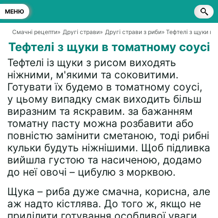
МЕНЮ
Смачні рецепти
»
Другі страви
»
Другі страви з риби
» Тефтелі з щуки в 
Тефтелі з щуки в томатному соусі
Тефтелі із щуки з рисом виходять
ніжними, м'якими та соковитими.
Готувати їх будемо в томатному соусі,
у цьому випадку смак виходить більш
виразним та яскравим. за бажанням
томатну пасту можна розбавити або
повністю замінити сметаною, тоді рибні
кульки будуть ніжнішими. Щоб підливка
вийшла густою та насиченою, додамо
до неї овочі – цибулю з морквою.
Щука – риба дуже смачна, корисна, але
аж надто кістлява. До того ж, якщо не
приділити готування особливої уваги,