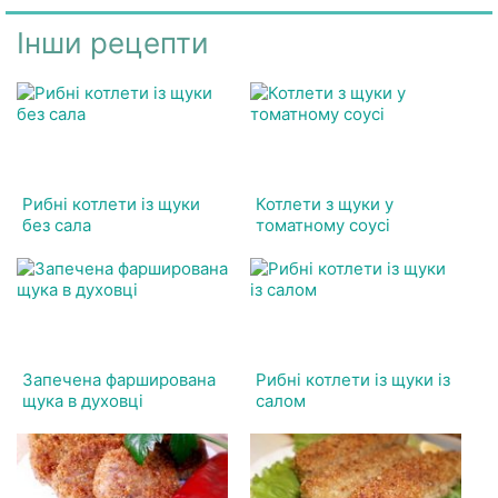
Інши рецепти
Рибні котлети із щуки
Котлети з щуки у
без сала
томатному соусі
Запечена фарширована
Рибні котлети із щуки із
щука в духовці
салом