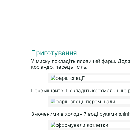
Приготування
У миску покладіть яловичий фарш. Додай
коріандр, перець і сіль.
Перемішайте. Покладіть крохмаль і ще 
Змоченими в холодній воді руками зліпі