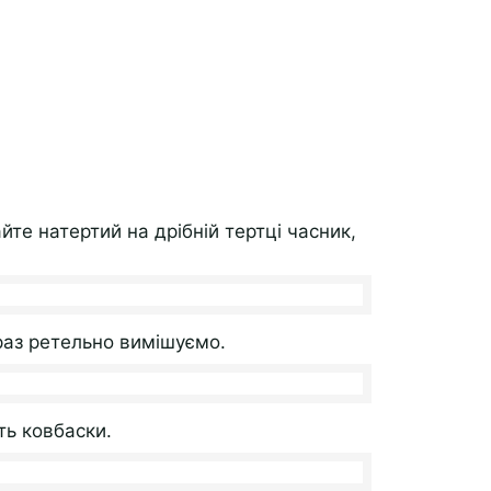
те натертий на дрібній тертці часник,
раз ретельно вимішуємо.
ть ковбаски.