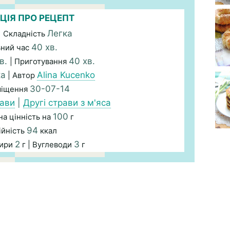
ЦІЯ ПРО РЕЦЕПТ
Легка
| Складність
40 хв.
ьний час
в.
40 хв.
| Приготування
ка
Alina Kucenko
| Автор
30-07-14
міщення
рави
|
Другі страви з м'яса
100
а цінність на
г
94
ійність
ккал
2
3
Жири
г | Вуглеводи
г