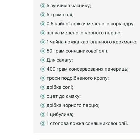
5 зубчиків часнику;
5 грам солі;
0,5 чайної ложки меленого коріандру;
щіпка меленого чорного перцю;
1 чайна ложка картопляного крохмалю;
50 грам соняшникової олії.
Для салату:
400 грам консервованих печериць;
трохи подрібненого кропу;
дрібка солі;
оцет до смаку;
дрібка чорного перцю;
1 цибулина;
1 столова ложка соняшникової олії.