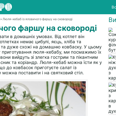
Вс
Ви
а
» Люля-кебаб із яловичого фаршу на сковороді
чого фаршу на сковороді
ати в домашніх умовах. Від котлет він
отлетках немає цибулі, яєць, хліба та
і та дуже схожі на домашню ковбаску. У цьому
т приготування люля-кебабу, ми посмажимо їх
 вони вийдуть зі злегка гострим та пікантним
сник та коріандр. Люля-кебаб можна їсти як у
що до ковбасок приготуєте салат із
 можна поставити і на святковий стіл.