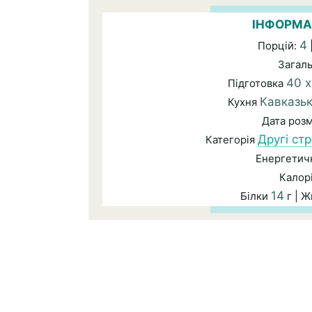
ІНФОРМА
4
Порцій:
Загал
40 х
Підготовка
Кавказь
Кухня
Дата роз
Другі ст
Категорія
Енергетичн
Калор
14
Білки
г | 