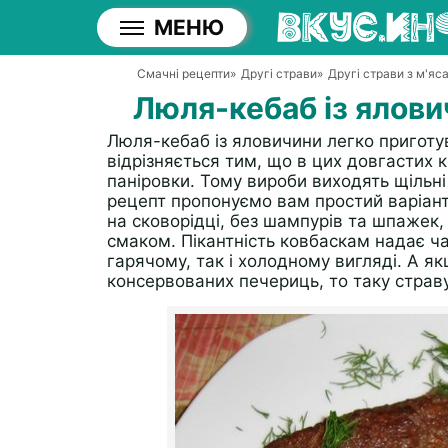
МЕНЮ
Смачні рецепти
»
Другі страви
»
Другі страви з м'яс
Люля-кебаб із ялови
Люля-кебаб із яловичини легко приготув
відрізняється тим, що в цих довгастих к
паніровки. Тому вироби виходять щільн
рецепт пропонуємо вам простий варіан
на сковорідці, без шампурів та шпажек,
смаком. Пікантність ковбаскам надає ча
гарячому, так і холодному вигляді. А як
консервованих печериць, то таку страву