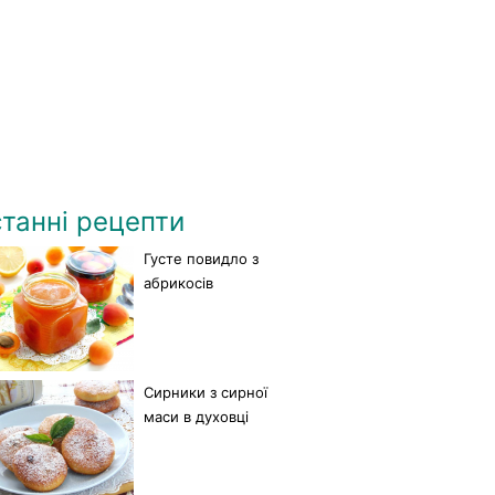
танні рецепти
Густе повидло з
абрикосів
Сирники з сирної
маси в духовці