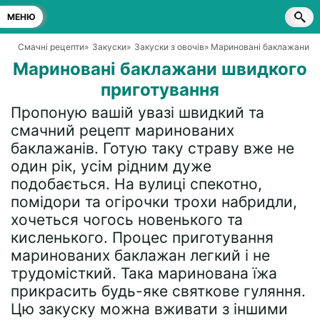
МЕНЮ
Смачні рецепти
»
Закуски
»
Закуски з овочів
» Мариновані баклажани ш
Мариновані баклажани швидкого
приготування
Пропоную вашій увазі швидкий та
смачний рецепт маринованих
баклажанів. Готую таку страву вже не
один рік, усім рідним дуже
подобається. На вулиці спекотно,
помідори та огірочки трохи набридли,
хочеться чогось новенького та
кисленького. Процес приготування
маринованих баклажан легкий і не
трудомісткий. Така маринована їжа
прикрасить будь-яке святкове гуляння.
Цю закуску можна вживати з іншими