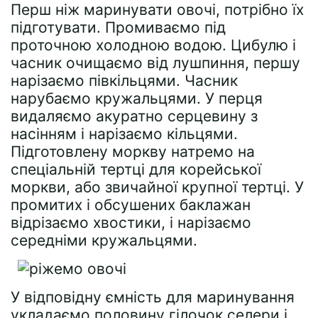
Перш ніж маринувати овочі, потрібно їх
підготувати. Промиваємо під
проточною холодною водою. Цибулю і
часник очищаємо від лушпиння, першу
нарізаємо півкільцями. Часник
нарубаємо кружальцями. У перця
видаляємо акуратно серцевину з
насінням і нарізаємо кільцями.
Підготовлену моркву натремо на
спеціальній тертці для корейської
моркви, або звичайної крупної тертці. У
промитих і обсушених баклажан
відрізаємо хвостики, і нарізаємо
середніми кружальцями.
У відповідну ємність для маринування
укладаємо половину гілочок селери і