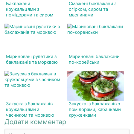
Баклажани
Смажені баклажани з
кружальцями з
огірком, сиром та
помідорами та сиром
маслинами
Мариновані рулетики з
Мариновані баклажани
баклажанів та морквою
по-корейськи
Закуска з баклажанів
Закуска із баклажанів з
кружальцями з
помідорами, кабачками
часником та морквою
кружечками
Додати комментар