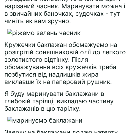
нарізаний часник. Маринувати можна і
в звичайних баночках, судочках - тут
чиніть як вам зручно.
Кружечки баклажан обсмажуємо на
розігрітій соняшниковій олії до легкого
золотистого відтінку. Після
обсмажування всіх кружечків треба
позбутися від надлишків жира
виклавши їх на паперовий рушник.
Я буду маринувати баклажани в
глибокій тарілці, викладаю частину
баклажанів в цю тарілку.
Зверху на баклажани додаю натерту