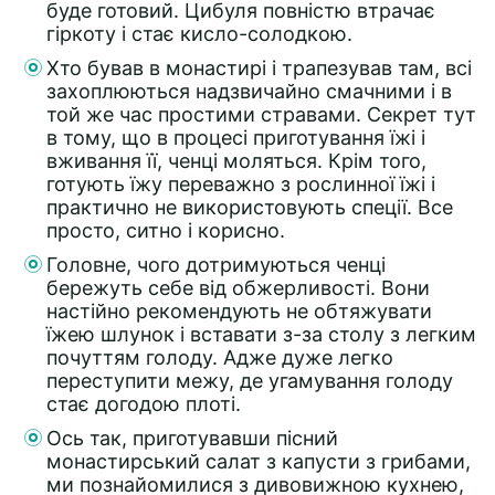
буде готовий. Цибуля повністю втрачає
гіркоту і стає кисло-солодкою.
Хто бував в монастирі і трапезував там, всі
захоплюються надзвичайно смачними і в
той же час простими стравами. Секрет тут
в тому, що в процесі приготування їжі і
вживання її, ченці моляться. Крім того,
готують їжу переважно з рослинної їжі і
практично не використовують спеції. Все
просто, ситно і корисно.
Головне, чого дотримуються ченці
бережуть себе від обжерливості. Вони
настійно рекомендують не обтяжувати
їжею шлунок і вставати з-за столу з легким
почуттям голоду. Адже дуже легко
переступити межу, де угамування голоду
стає догодою плоті.
Ось так, приготувавши пісний
монастирський салат з капусти з грибами,
ми познайомилися з дивовижною кухнею,