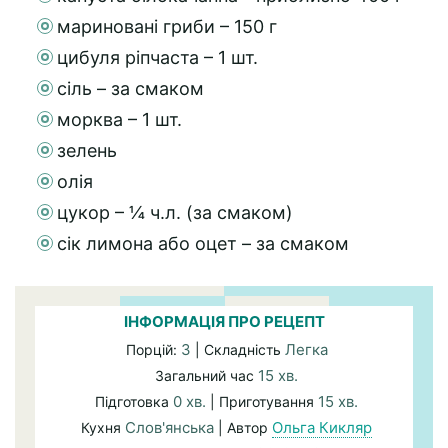
мариновані гриби – 150 г
цибуля ріпчаста – 1 шт.
сіль – за смаком
морква – 1 шт.
зелень
олія
цукор – ¼ ч.л. (за смаком)
сік лимона або оцет – за смаком
ІНФОРМАЦІЯ ПРО РЕЦЕПТ
3
Легка
Порцій:
| Складність
15 хв.
Загальний час
0 хв.
15 хв.
Підготовка
| Приготування
Слов'янська
Ольга Кикляр
Кухня
| Автор