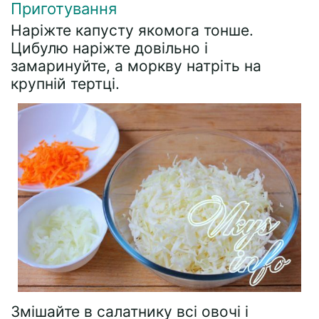
Приготування
Наріжте капусту якомога тонше.
Цибулю наріжте довільно і
замаринуйте, а моркву натріть на
крупній тертці.
Змішайте в салатнику всі овочі і