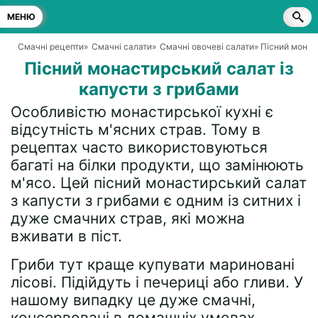
МЕНЮ
Смачні рецепти
»
Смачні салати
»
Смачні овочеві салати
» Пісний монас
Пісний монастирський салат із
капусти з грибами
Особливістю монастирської кухні є
відсутність м'ясних страв. Тому в
рецептах часто використовуються
багаті на білки продукти, що замінюють
м'ясо. Цей пісний монастирський салат
з капусти з грибами є одним із ситних і
дуже смачних страв, які можна
вживати в піст.
Гриби тут краще купувати мариновані
лісові. Підійдуть і печериці або гливи. У
нашому випадку це дуже смачні,
консервовані в домашніх умовах,