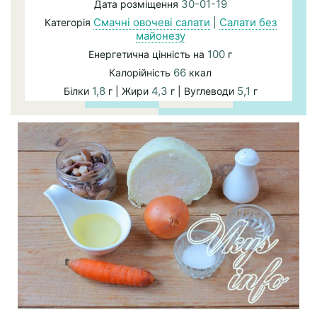
30-01-19
Дата розміщення
Смачні овочеві салати
|
Салати без
Категорія
майонезу
100
Енергетична цінність на
г
66
Калорійність
ккал
1,8
4,3
5,1
Білки
г | Жири
г | Вуглеводи
г