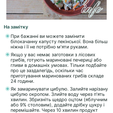
На замітку
При бажанні ви можете замінити
білокачанну капусту пекінської. Вона більш
ніжна і її не потрібно м'яти руками.
Якщо у вас немає заготовки з лісових
грибів, готують мариновані печериці або
гливи в домашніх умовах. Тільки подбайте
про це заздалегідь, оскільки час
приготування маринованих грибів складе
24 години.
Як замаринувати цибулю. Залийте нарізану
цибулю окропом. Злийте воду через п'ять
хвилин. Збризніть щедро оцтом (яблучним
або 9% столовим), додайте дрібку цукру і
перемішайте. Через 10 хвилин продукт