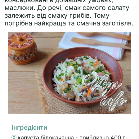
маслюки. До речі, смак самого салату
залежить від смаку грибів. Тому
потрібна найкраща та смачна заготівля.
Інгредієнти
капуста білокачанна - приблизно 400 г