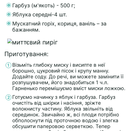
Гарбуз (м'якоть) - 500 г;
Яблука середні-4 шт.
Мускатний горіх, кориця, ваніль – за
бажанням.
Приготування:
Візьміть глибоку миску і висипте в неї
борошно, цукровий пісок і крупу манну.
Додайте соду. До речі, ви можете замінити її
розпушувачем, його знадобиться 1 ч.л.
Гарненько перемішуємо вміст миски ложкою.
Готуємо начинку з яблук і гарбуза. Гарбуз
очистіть від шкірки і насіння, зріжте
волокнисту частину. Яблука звільніть від
серединок. Звичайно ж, всі плоди потрібно
обполоснути під проточною водою і злегка
обсушити паперовою серветкою. Тепер