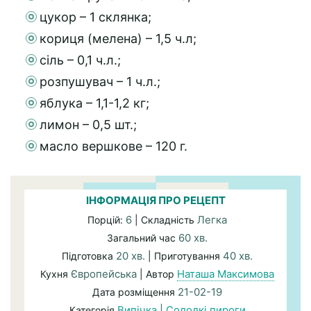
цукор – 1 склянка;
кориця (мелена) – 1,5 ч.л;
сіль – 0,1 ч.л.;
розпушувач – 1 ч.л.;
яблука – 1,1-1,2 кг;
лимон – 0,5 шт.;
масло вершкове – 120 г.
ІНФОРМАЦІЯ ПРО РЕЦЕПТ
6
Легка
Порцій:
| Складність
60 хв.
Загальний час
20 хв.
40 хв.
Підготовка
| Приготування
Європейська
Наташа Максимова
Кухня
| Автор
21-02-19
Дата розміщення
Випічка
|
Солодкі пироги
Категорія