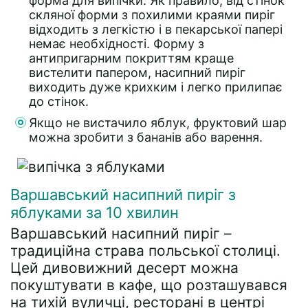
форма для випічки. Як правило, від стінок
скляної форми з похилими краями пиріг
відходить з легкістю і в пекарської папері
немає необхідності. Форму з
антипригарним покриттям краще
вистелити папером, насипний пиріг
виходить дуже крихким і легко прилипає
до стінок.
Якщо не вистачило яблук, фруктовий шар
можна зробити з бананів або варення.
Варшавський насипний пиріг з
яблуками за 10 хвилин
Варшавський насипний пиріг –
традиційна страва польської столиці.
Цей дивовижний десерт можна
покуштувати в кафе, що розташувався
на тихій вуличці, ресторані в центрі