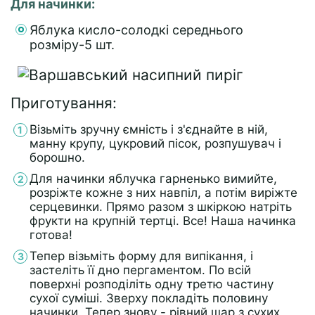
Для начинки:
Яблука кисло-солодкі середнього
розміру-5 шт.
Приготування:
Візьміть зручну ємність і з'єднайте в ній,
манну крупу, цукровий пісок, розпушувач і
борошно.
Для начинки яблучка гарненько вимийте,
розріжте кожне з них навпіл, а потім виріжте
серцевинки. Прямо разом з шкіркою натріть
фрукти на крупній тертці. Все! Наша начинка
готова!
Тепер візьміть форму для випікання, і
застеліть її дно пергаментом. По всій
поверхні розподіліть одну третю частину
сухої суміші. Зверху покладіть половину
начинки. Тепер знову - рівний шар з сухих