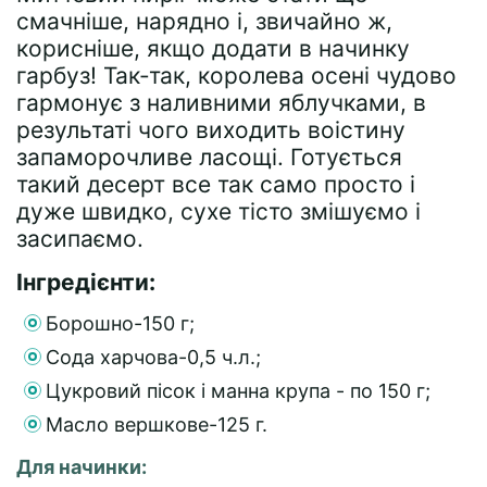
смачніше, нарядно і, звичайно ж,
корисніше, якщо додати в начинку
гарбуз! Так-так, королева осені чудово
гармонує з наливними яблучками, в
результаті чого виходить воістину
запаморочливе ласощі. Готується
такий десерт все так само просто і
дуже швидко, сухе тісто змішуємо і
засипаємо.
Інгредієнти:
Борошно-150 г;
Сода харчова-0,5 ч.л.;
Цукровий пісок і манна крупа - по 150 г;
Масло вершкове-125 г.
Для начинки: