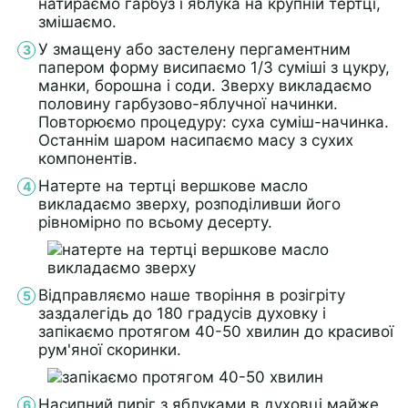
натираємо гарбуз і яблука на крупній тертці,
змішаємо.
У змащену або застелену пергаментним
папером форму висипаємо 1/3 суміші з цукру,
манки, борошна і соди. Зверху викладаємо
половину гарбузово-яблучної начинки.
Повторюємо процедуру: суха суміш-начинка.
Останнім шаром насипаємо масу з сухих
компонентів.
Натерте на тертці вершкове масло
викладаємо зверху, розподіливши його
рівномірно по всьому десерту.
Відправляємо наше творіння в розігріту
заздалегідь до 180 градусів духовку і
запікаємо протягом 40-50 хвилин до красивої
рум'яної скоринки.
Насипний пиріг з яблуками в духовці майже