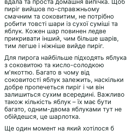
вдала та проста домашня випічка. Щоб
пиріг вийшов по-справжньому
смачним та соковитим, не потрібно
робити товсті шари із сухої суміші та
яблук. Кожен шар повинен ледве
прикривати інший, чим більше шарів,
тим легше і ніжніше вийде пиріг.
Для пирога найбільше підходять яблука
з соковитою та кисло-солодкою
м'якоттю. Багато в чому від
соковитості яблук залежить, наскільки
добре пропечеться пиріг і чи він
залишиться сухим всередині. Важливо
також кількість яблук – їх має бути
багато, одним-двома яблуками тут не
обійдешся, це шарлотка.
Ще один момент на який хотілося б