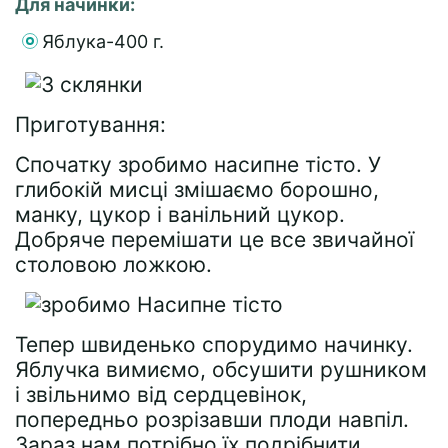
Для начинки:
Яблука-400 г.
Приготування:
Спочатку зробимо насипне тісто. У
глибокій мисці змішаємо борошно,
манку, цукор і ванільний цукор.
Добряче перемішати це все звичайної
столовою ложкою.
Тепер швиденько спорудимо начинку.
Яблучка вимиємо, обсушити рушником
і звільнимо від сердцевінок,
попередньо розрізавши плоди навпіл.
Зараз нам потрібно їх подрібнити.