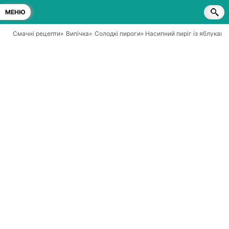
МЕНЮ
Смачні рецепти
»
Випічка
»
Солодкі пироги
» Насипний пиріг із яблуками