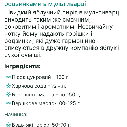
родзинками в мультиварці
Швидкий яблучний пиріг в мультиварці
виходить таким же смачним,
соковитим і ароматним. Незвичайну
нотку йому надають горішки і
родзинки, які дуже гармонійно
вписуються в дружну компанію яблук і
сухої суміші.
Інгредієнти:
Пісок цукровий - 130 г;
Харчова сода - ½ ч.л.;
Борошно і манка - по 150 г;
Вершкове масло-100-125 г.
Начинка:
Будь-які горіхи-50-70 г;