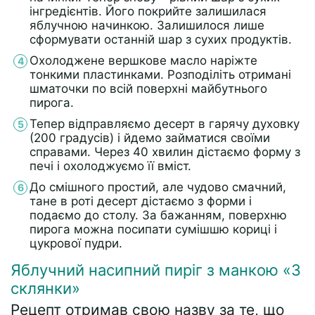
інгредієнтів. Його покрийте залишилася
яблучною начинкою. Залишилося лише
сформувати останній шар з сухих продуктів.
Охолоджене вершкове масло наріжте
тонкими пластинками. Розподіліть отримані
шматочки по всій поверхні майбутнього
пирога.
Тепер відправляємо десерт в гарячу духовку
(200 градусів) і йдемо займатися своїми
справами. Через 40 хвилин дістаємо форму з
печі і охолоджуємо її вміст.
До смішного простий, але чудово смачний,
тане в роті десерт дістаємо з форми і
подаємо до столу. За бажанням, поверхню
пирога можна посипати сумішшю кориці і
цукрової пудри.
Яблучний насипний пиріг з манкою «3
склянки»
Рецепт отримав свою назву за те, що