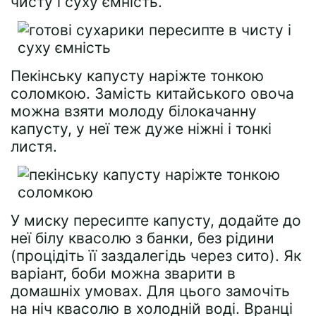
чисту і суху ємність.
Пекінську капусту наріжте тонкою
соломкою. Замість китайського овоча
можна взяти молоду білокачанну
капусту, у неї теж дуже ніжні і тонкі
листя.
У миску пересипте капусту, додайте до
неї білу квасолю з банки, без рідини
(процідіть її заздалегідь через сито). Як
варіант, боби можна зварити в
домашніх умовах. Для цього замочіть
на ніч квасолю в холодній воді. Вранці