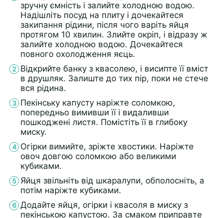
зручну ємність і залийте холодною водою.
Надішліть посуд на плиту і дочекайтеся
закипання рідини, після чого варіть яйця
протягом 10 хвилин. Злийте окріп, і відразу ж
залийте холодною водою. Дочекайтеся
повного охолодження яєць.
Відкрийте банку з квасолею, і висипте її вміст
в друшляк. Залиште до тих пір, поки не стече
вся рідина.
Пекінську капусту наріжте соломкою,
попередньо вимивши її і видаливши
пошкоджені листя. Помістіть її в глибоку
миску.
Огірки вимийте, зріжте хвостики. Наріжте
овоч довгою соломкою або великими
кубиками.
Яйця звільніть від шкаралупи, обполосніть, а
потім наріжте кубиками.
Додайте яйця, огірки і квасоля в миску з
пекінською капустою. За смаком приправте