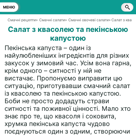
МЕНЮ
Смачні рецепти
»
Смачні салати
»
Смачні овочеві салати
» Салат з квас
Салат з квасолею та пекінською
капустою
Пекінська капуста – один із
найулюбленіших інгредієнтів для різних
закусок у зимовий час. Усім вона гарна,
крім одного – ситності у ній не
вистачає. Пропонуємо виправити цю
ситуацію, приготувавши смачний салат
із квасолею та пекінською капустою.
Боби не просто додадуть страви
ситності та поживної цінності. Мало хто
знає про те, що квасоля і соковита,
хрумка пекінська капуста чудово
поєднуються один з одним, створюючи