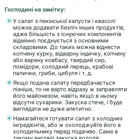
Господині на замітку:
У салат з пекінської капусти і квасолі
можна додавати безліч інших продуктів,
адже більшість з існуючих компонентів
відмінно поєднується з основними
складовими. До таких можна віднести
копчену курку, відварну індичку, копчену
або варену ковбасу, твердий сир,
помідори, солодкий перець, крабові
палички, гриби, цибуля і т. д.
Якщо подача салату передбачається
пізніше, то не варто відразу ж заправляти
його майонезом, навіть якщо в ньому
відсутні сухарики. Закуска стече, і буде
виглядати не дуже апетитно.
Намагайтеся готувати салат з холодних
інгредієнтів, або ж охолоджуйте його в
холодильнику перед подачею. Саме в
такому вигляді закуска володіє