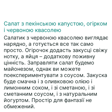
Салат з пекінською капустою, огірком
і червоною квасолею
Салатик з червоною квасолею виглядає
нарядно, а готується все так само
просто. Огірочок додасть закусці свіжу
нотку, а яйця – додаткову поживну
цінність. Заправляти салат будемо
майонезом, однак ви можете
поекспериментувати з соусом. Закуска
буде смачна і з оливковою олією і
лимонним соком, і зі сметаною, і зі
сметанним соусом, і з натуральним
йогуртом. Простір для фантазії не
обмежений.