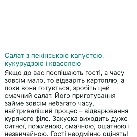
Салат з пекінською капустою,
кукурудзою і квасолею
Якщо до вас поспішають гості, а часу
зовсім мало, то відваріть картоплю, а
поки вона готується, зробіть цей
смачний салат. Його приготування
займе зовсім небагато часу,
найтриваліший процес – відварювання
курячого філе. Закуска виходить дуже
ситної, поживною, смачною, ошатною і
незвичайною. Гості неодмінно оцінять!