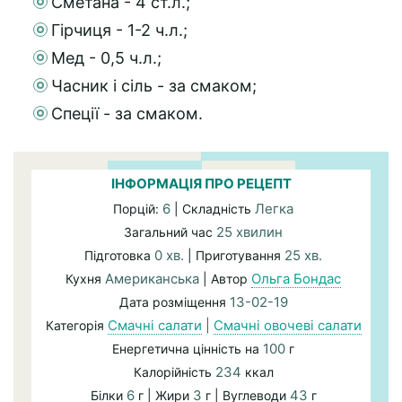
Сметана - 4 ст.л.;
Гірчиця - 1-2 ч.л.;
Мед - 0,5 ч.л.;
Часник і сіль - за смаком;
Спеції - за смаком.
ІНФОРМАЦІЯ ПРО РЕЦЕПТ
6
Легка
Порцій:
| Складність
25 хвилин
Загальний час
0 хв.
25 хв.
Підготовка
| Приготування
Американська
Ольга Бондас
Кухня
| Автор
13-02-19
Дата розміщення
Смачні салати
|
Смачні овочеві салати
Категорія
100
Енергетична цінність на
г
234
Калорійність
ккал
6
3
43
Білки
г | Жири
г | Вуглеводи
г