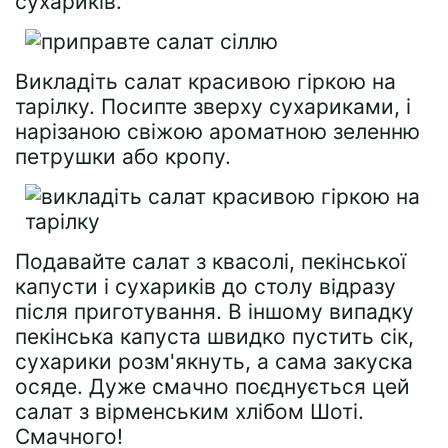
сухариків.
Викладіть салат красивою гіркою на
тарілку. Посипте зверху сухариками, і
нарізаною свіжою ароматною зеленню
петрушки або кропу.
Подавайте салат з квасолі, пекінської
капусти і сухариків до столу відразу
після приготування. В іншому випадку
пекінська капуста швидко пустить сік,
сухарики розм'якнуть, а сама закуска
осяде. Дуже смачно поєднується цей
салат з вірменським хлібом Шоті.
Смачного!