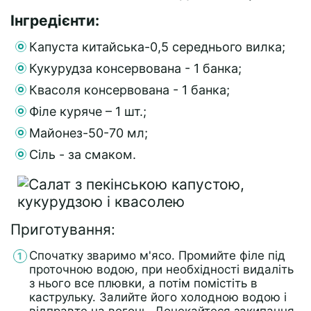
Інгредієнти:
Капуста китайська-0,5 середнього вилка;
Кукурудза консервована - 1 банка;
Квасоля консервована - 1 банка;
Філе куряче – 1 шт.;
Майонез-50-70 мл;
Сіль - за смаком.
Приготування:
Спочатку зваримо м'ясо. Промийте філе під
проточною водою, при необхідності видаліть
з нього все плювки, а потім помістіть в
каструльку. Залийте його холодною водою і
відправте на вогонь. Дочекайтеся закипання