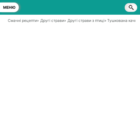
МЕНЮ
Смачні рецепти
»
Другі страви
»
Другі страви з птиці
» Тушкована качка