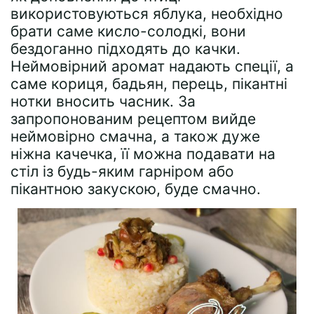
використовуються яблука, необхідно
брати саме кисло-солодкі, вони
бездоганно підходять до качки.
Неймовірний аромат надають спеції, а
саме кориця, бадьян, перець, пікантні
нотки вносить часник. За
запропонованим рецептом вийде
неймовірно смачна, а також дуже
ніжна качечка, її можна подавати на
стіл із будь-яким гарніром або
пікантною закускою, буде смачно.