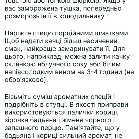
товстою або тонкою шкіркою. Якщо у
вас заморожена тушка, попередньо
розморозьте її в холодильнику.
Наріжте птицю порційними шматками.
Щоб надати качці більш насичений
смак, найкраще замаринувати її. Для
цього, наприклад, можна залити качку
склянкою яблучного соку або білим
напівсолодким вином на 3-4 години (не
обов'язково).
Візьміть суміш ароматних спецій і
подрібніть в ступці. В якості приправи
використовуються палички кориці,
зірочка бадьяна і жменя чорного і
запашного перцю. Пам'ятайте, що у
бадьяна і кориці сильний аромат, не