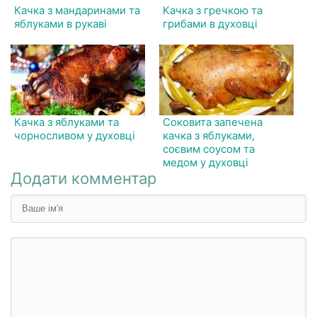
Качка з мандаринами та
Качка з гречкою та
яблуками в рукаві
грибами в духовці
Качка з яблуками та
Соковита запечена
чорносливом у духовці
качка з яблуками,
соєвим соусом та
медом у духовці
Додати комментар