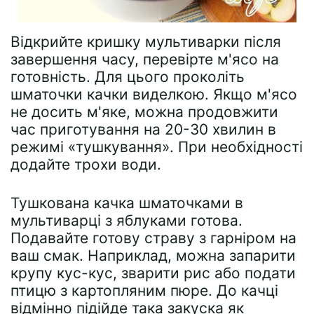
Відкрийте кришку мультиварки після
завершення часу, перевірте м'ясо на
готовність. Для цього проколіть
шматочки качки виделкою. Якщо м'ясо
не досить м'яке, можна продовжити
час приготування на 20-30 хвилин в
режимі «тушкування». При необхідності
додайте трохи води.
Тушкована качка шматочками в
мультиварці з яблуками готова.
Подавайте готову страву з гарніром на
ваш смак. Наприклад, можна запарити
крупу кус-кус, зварити рис або подати
птицю з картопляним пюре. До качці
відмінно підійде така закуска як