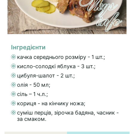
Інгредієнти
качка середнього розміру - 1 шт.;
кисло-солодкі яблука - 3 шт.;
цибуля-шалот - 2 шт.;
олія - 50 мл;
сіль – 1 ч.л.;
кориця - на кінчику ножа;
суміш перців, зірочка бадяна, часник -
за смаком.