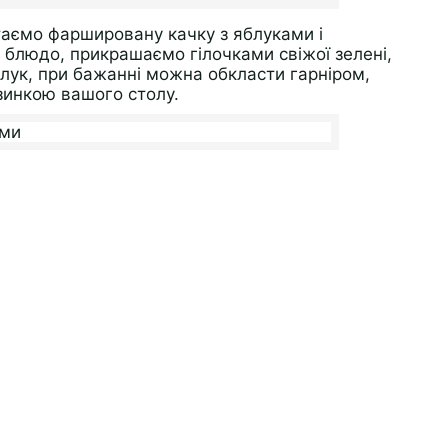
таємо фаршировану качку з яблуками і
блюдо, прикрашаємо гілочками свіжої зелені,
ук, при бажанні можна обкласти гарніром,
зинкою вашого столу.