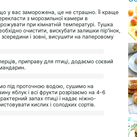
що у вас заморожена, це не страшно. Її краще
ерекласти з морозильної камери в
рожувати при кімнатній температурі. Тушка
еобхідно очистити, вискубати залишки пір'їнок,
зсередини і зовні, висушити на паперовому
перців, приправу для птиці, додаємо соєвий
 мандарин.
мо під проточною водою, сушимо на
ну яблук і всі фрукти розрізаємо на 4-6
актерний запах птиці і надає ніжно-
стовувати кислих і солодких сортів.