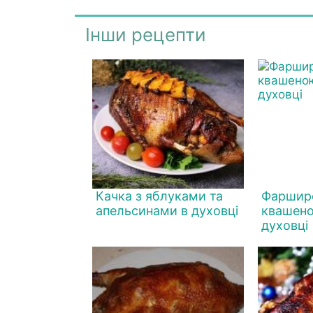
Інши рецепти
Качка з яблуками та
Фарширо
апельсинами в духовці
квашено
духовці