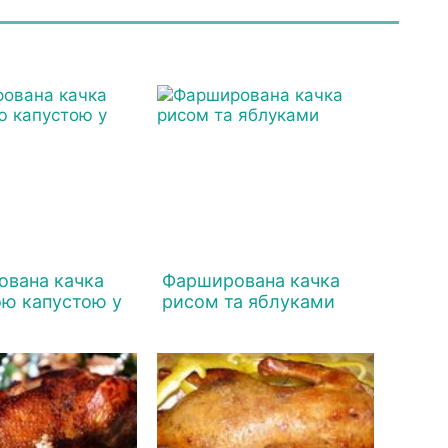
вана качка
Фарширована качка
ю капустою у
рисом та яблуками