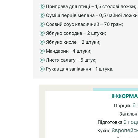
Приправа для птиці – 1,5 столові ложки;
Суміш перців мелена - 0,5 чайної ложки
Соєвий соус класичний – 70 грам;
Яблуко солодке – 2 штуки;
Яблуко кисле – 2 штуки;
Мандарин –4 штуки;
Листя салату – 6 штук;
Рукав для запікання - 1 штука.
ІНФОРМА
6
Порцій:
Загальн
2 год
Підготовка
Європейс
Кухня