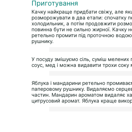
Приготування
Качку найкраще придбати свіжу, але як
розморожувати в два етапи: спочатку п
холодильник, а потім продовжити розмо
повинна бути не сильно жирної. Качку н
ретельно промити під проточною водою 
рушнику.
У посуду змішуємо сіль, суміш мелених 
соус, мед і можна видавити трохи соку
Яблука і мандарини ретельно промиває
паперовому рушнику. Видаляємо серцеви
частин. Мандарин ароматом видаляє хар
цитрусовий аромат. Яблука краще викори