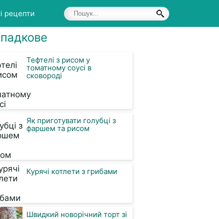
і рецепти
падкове
Тефтелі з рисом у
томатному соусі в
сковороді
Як приготувати голубці з
фаршем та рисом
Курячі котлети з грибами
Швидкий новорічний торт зі