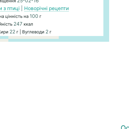
25-02-16
міщення
и з птиці
|
Новорічні рецепти
100
а цінність на
г
247
йність
ккал
22
2
Жири
г | Вуглеводи
г
Ос