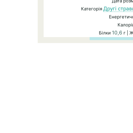
Дата роз
Другі страв
Категорія
Енергетичн
Калорі
10,6
Білки
г | 