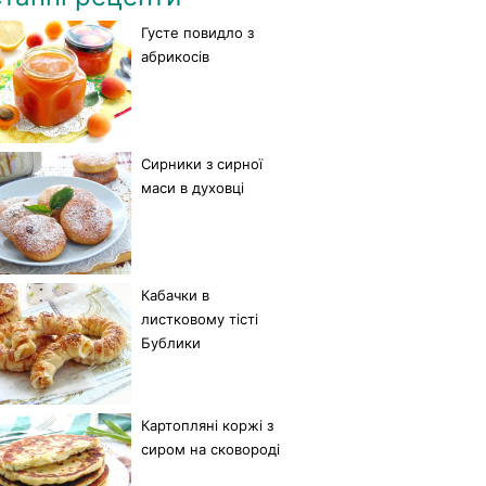
Густе повидло з
абрикосів
Сирники з сирної
маси в духовці
Кабачки в
листковому тісті
Бублики
Картопляні коржі з
сиром на сковороді