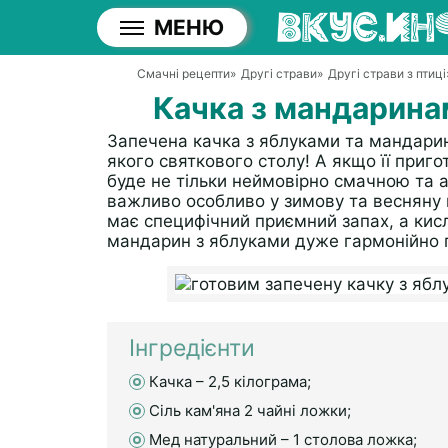
МЕНЮ
Смачні рецепти
»
Другі страви
»
Другі страви з птиці
Качка з мандаринам
Запечена качка з яблуками та мандарин
якого святкового столу! А якщо її приг
буде не тільки неймовірно смачною та
важливо особливо у зимову та весняну п
має специфічний приємний запах, а ки
мандарин з яблуками дуже гармонійно 
Інгредієнти
Качка – 2,5 кілограма;
Сіль кам'яна 2 чайні ложки;
Мед натуральний – 1 столова ложка;