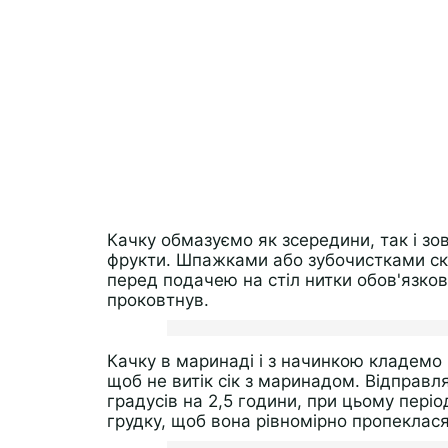
Качку обмазуємо як зсередини, так і з
фрукти. Шпажками або зубочистками ско
перед подачею на стіл нитки обов'язково
проковтнув.
Качку в маринаді і з начинкою кладемо в
щоб не витік сік з маринадом. Відправл
градусів на 2,5 години, при цьому періо
грудку, щоб вона рівномірно пропеклася