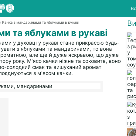
Вс
Ви
» Качка з мандаринами та яблуками в рукаві
и та яблуками в рукаві
ами у духовці у рукаві стане прикрасою будь-
отувати з яблуками та мандаринами, то вона
 ароматною, але ще й дуже яскравою, що дуже
ору року. М'ясо качки ніжне та соковите, воно
сло-солодкий смак та вишуканий аромат
поєднуються з м'ясом качки.