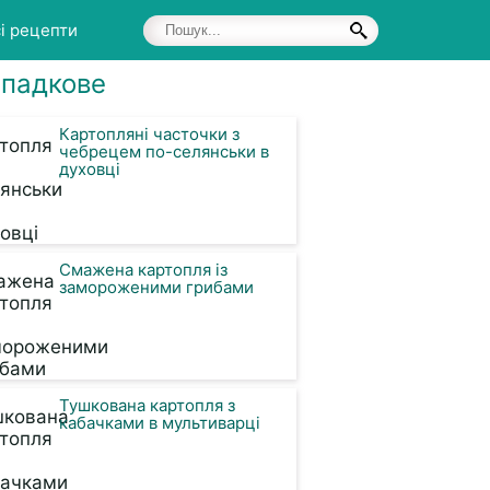
і рецепти
падкове
Картопляні часточки з
чебрецем по-селянськи в
духовці
Смажена картопля із
замороженими грибами
Тушкована картопля з
кабачками в мультиварці