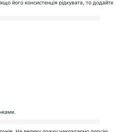
кщо його консистенція рідкувата, то додайте
чками.
рунів. На велику ложку накладаємо порцію