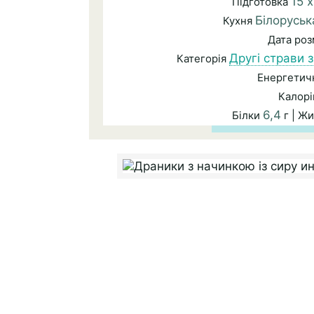
15 
Підготовка
Білоруськ
Кухня
Дата ро
Другі страви з
Категорія
Енергетичн
Калорі
6,4
Білки
г | Ж