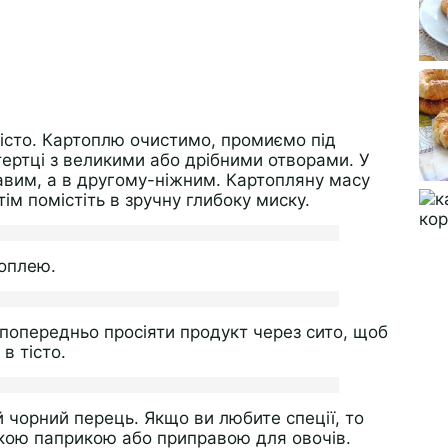
тісто. Картоплю очистимо, промиємо під
ертці з великими або дрібними отворами. У
авим, а в другому-ніжним. Картопляну масу
тім помістіть в зручну глибоку миску.
топлею.
 попередньо просіяти продукт через сито, щоб
в тісто.
 чорний перець. Якщо ви любите спеції, то
дкою паприкою або приправою для овочів.