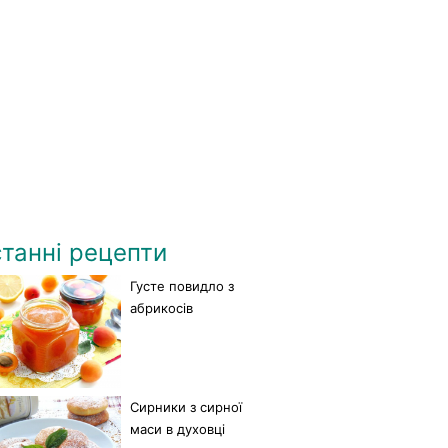
танні рецепти
Густе повидло з
абрикосів
Сирники з сирної
маси в духовці