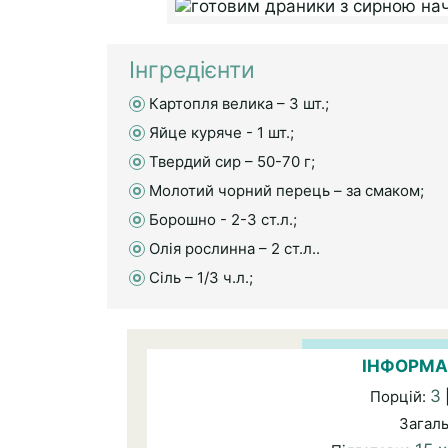
Інгредієнти
Картопля велика – 3 шт.;
Яйце куряче - 1 шт.;
Твердий сир – 50-70 г;
Молотий чорний перець – за смаком;
Борошно - 2-3 ст.л.;
Олія рослинна – 2 ст.л..
Сіль – 1/3 ч.л.;
ІНФОРМА
3
Порцій:
Загал