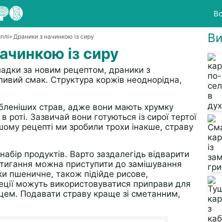
Вс
Ви
плі
» Драники з начинкою із сиру
ачинкою із сиру
адки за новим рецептом, драники з
ливий смак. Структура коржів неоднорідна,
юбленіших страв, адже вони мають хрумку
в роті. Зазвичай вони готуються із сирої тертої
шому рецепті ми зробили трохи інакше, страву
абір продуктів. Варто заздалегідь відварити
остигання можна приступити до замішування
ки пшеничне, також підійде рисове,
пеції можуть використовуватися приправи для
рцем. Подавати страву краще зі сметанним,