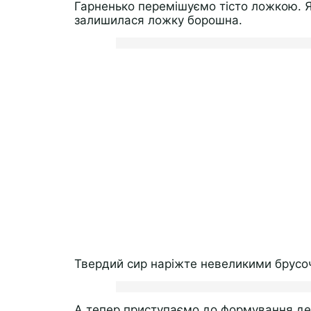
Гарненько перемішуємо тісто ложкою. Я
залишилася ложку борошна.
Твердий сир наріжте невеликими брусо
А тепер приступаємо до формування де