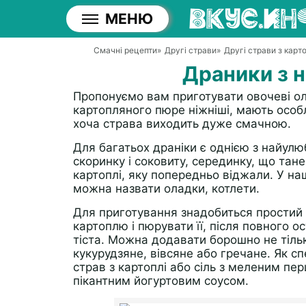
МЕНЮ
Смачні рецепти
»
Другі страви
»
Другі страви з карто
Драники з н
Пропонуємо вам приготувати овочеві ол
картопляного пюре ніжніші, мають особ
хоча страва виходить дуже смачною.
Для багатьох драніки є однією з найул
скоринку і соковиту, серединку, що тане 
картоплі, яку попередньо віджали. У на
можна назвати оладки, котлети.
Для приготування знадобиться простий н
картоплю і пюрувати її, після повного 
тіста. Можна додавати борошно не тіль
кукурудзяне, вівсяне або гречане. Як с
страв з картоплі або сіль з меленим пе
пікантним йогуртовим соусом.