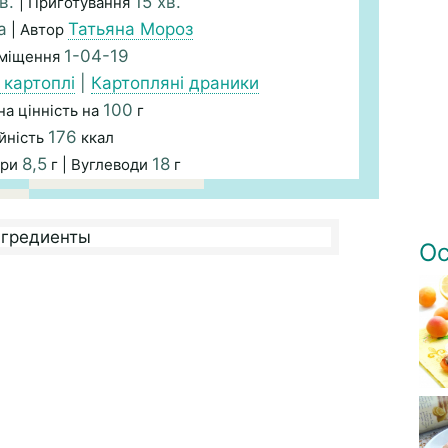
хв.
15 хв.
| Приготування
а
Татьяна Мороз
| Автор
1-04-19
зміщення
 картоплі
|
Картопляні драники
100
а цінність на
г
176
йність
ккал
8,5
18
ири
г | Вуглеводи
г
Ос