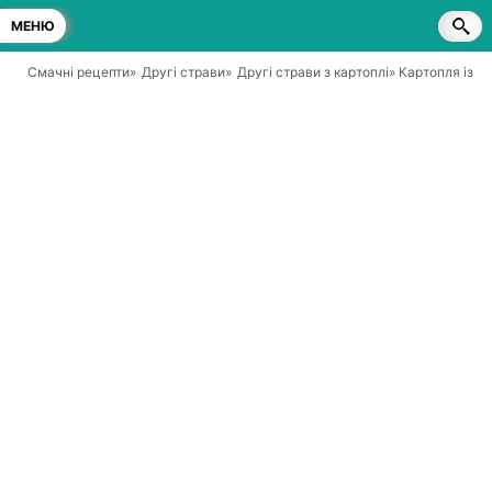
МЕНЮ
Смачні рецепти
»
Другі страви
»
Другі страви з картоплі
» Картопля із с