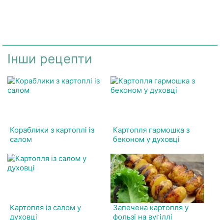
Інши рецепти
Кораблики з картоплі із
Картопля гармошка з
салом
беконом у духовці
Картопля із салом у
Запечена картопля у
духовці
фользі на вугіллі