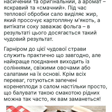
насичений та оригінальний, а аромат –
яскравий та «смачний». Під час
теплової обробки сало виділяє жир,
який просочує картопляну м'якоть, а
витікати соку заважає фольга – в
результаті цього досягається такий
чудовий результат.
Гарніром до цієї чудової страви
служить практично що завгодно, але
найкраще поєднання виходить із
соліннями, свіжими овочами або
салатами на їх основі. Крім всіх
переваг, готуються запечені
коренеплоди з салом настільки просто,
що балувати такою смакотою рідних
можна так часто, як вам заманеться!