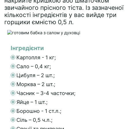
накрийте кришкою або шматочком
звичайного прісного тіста. Із зазначеної
кількості інгредієнтів у вас вийде три
горщики ємністю 0,5 л.
Інгредієнти
Картопля - 1 кг;
Сало – 0,4 кг;
Цибуля – 2 шт.;
Морква – 2 шт.;
Часник – 3-4 часточки;
Яйце – 1 шт.;
Борошно - 1 ст.л.;
Сіль – 0,5 ч.л.;
Спеції та приправи.