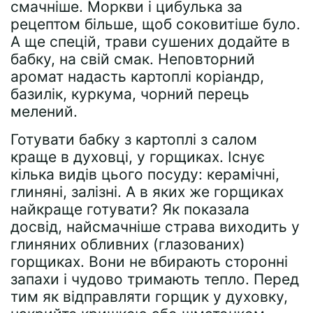
смачніше. Моркви і цибулька за
рецептом більше, щоб соковитіше було.
А ще спецій, трави сушених додайте в
бабку, на свій смак. Неповторний
аромат надасть картоплі коріандр,
базилік, куркума, чорний перець
мелений.
Готувати бабку з картоплі з салом
краще в духовці, у горщиках. Існує
кілька видів цього посуду: керамічні,
глиняні, залізні. А в яких же горщиках
найкраще готувати? Як показала
досвід, найсмачніше страва виходить у
глиняних обливних (глазованих)
горщиках. Вони не вбирають сторонні
запахи і чудово тримають тепло. Перед
тим як відправляти горщик у духовку,