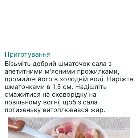
Приготування
Візьміть добрий шматочок сала з
апетитними м'ясними прожилками,
промийте його в холодній воді. Наріжте
шматочками в 1,5 см. Надішліть
смажитися на сковорідку на
повільному вогні, щоб з сала
потихеньку витоплювався жир.