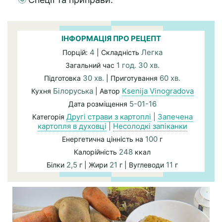
ІНФОРМАЦІЯ ПРО РЕЦЕПТ
4
Легка
Порцій:
| Складність
1 год. 30 хв.
Загальний час
30 хв.
60 хв.
Підготовка
| Приготування
Білоруська
Ksenija Vinogradova
Кухня
| Автор
5-01-16
Дата розміщення
Другі страви з картоплі
|
Запечена
Категорія
картопля в духовці
|
Несолодкі запіканки
100
Енергетична цінність на
г
248
Калорійність
ккал
2,5
21
11
Білки
г | Жири
г | Вуглеводи
г