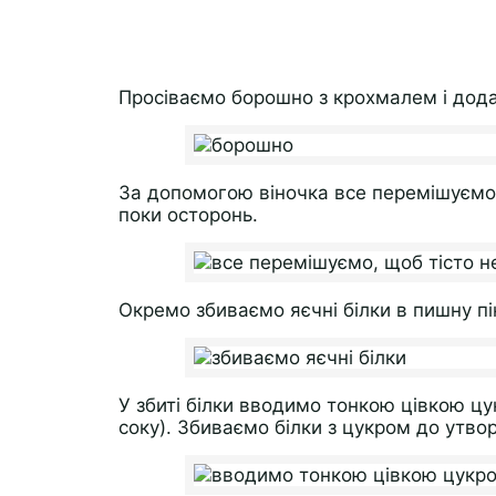
Просіваємо борошно з крохмалем і дода
За допомогою віночка все перемішуємо,
поки осторонь.
Окремо збиваємо яєчні білки в пишну пі
У збиті білки вводимо тонкою цівкою цу
соку). Збиваємо білки з цукром до утворе