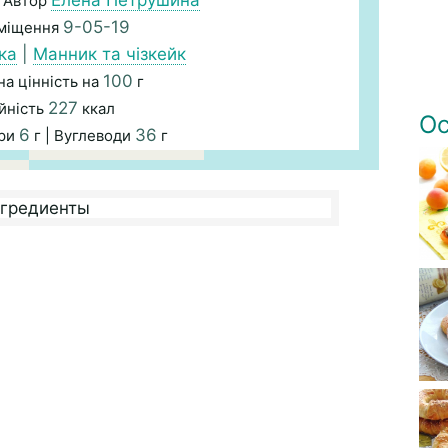
Елена Петрушина
 Автор
9-05-19
зміщення
ка
|
Манник та чізкейк
100
а цінність на
г
227
йність
ккал
Ос
6
36
ири
г | Вуглеводи
г