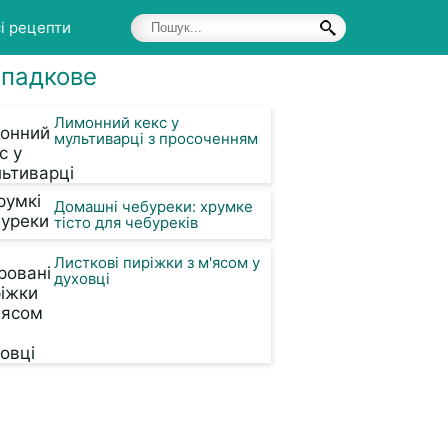
і рецепти
падкове
Лимонний кекс у
мультиварці з просоченням
Домашні чебуреки: хрумке
тісто для чебуреків
Листкові пиріжки з м'ясом у
духовці