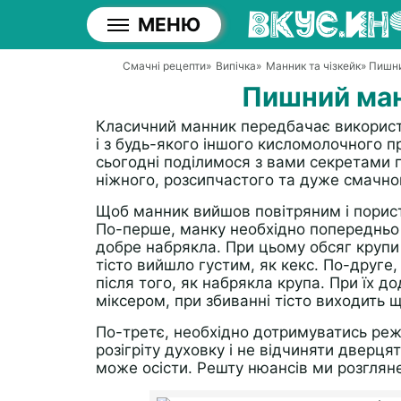
МЕНЮ
Смачні рецепти
»
Випічка
»
Манник та чізкейк
» Пишн
Пишний ман
Класичний манник передбачає використа
і з будь-якого іншого кисломолочного п
сьогодні поділимося з вами секретами 
ніжного, розсипчастого та дуже смачно
Щоб манник вийшов повітряним і порист
По-перше, манку необхідно попередньо
добре набрякла. При цьому обсяг крупи 
тісто вийшло густим, як кекс. По-друге,
після того, як набрякла крупа. При їх 
міксером, при збиванні тісто виходить 
По-третє, необхідно дотримуватись режи
розігріту духовку і не відчиняти дверця
може осісти. Решту нюансів ми розгляне