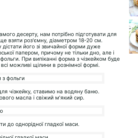
амого десерту, нам потрібно підготувати для
ще взяти роз'ємну, діаметром 18-20 см.
у дістати його зі звичайної форми дуже
ської папером, причому не тільки дно, але і
 фольги. При випіканні форма з чізкейком буде
 всі можливі щілини в рознімної формі.
для чізкейку, ставимо на водяну баню.
вого масла і свіжий м'який сир.
и до однорідної гладкої маси.