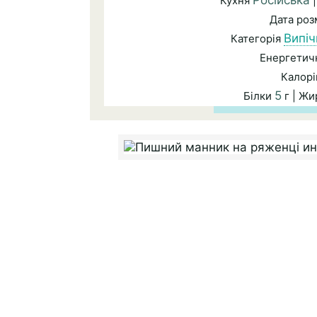
Російська
Кухня
|
Дата ро
Випіч
Категорія
Енергетичн
Калорі
5
Білки
г | Ж