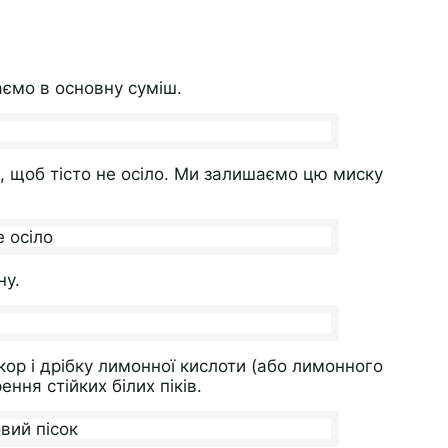
ємо в основну суміш.
 щоб тісто не осіло. Ми залишаємо цю миску
ну.
кор і дрібку лимонної кислоти (або лимонного
ння стійких білих піків.