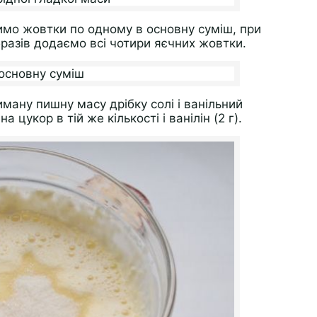
имо жовтки по одному в основну суміш, при
разів додаємо всі чотири яєчних жовтки.
ману пишну масу дрібку солі і ванільний
 цукор в тій же кількості і ванілін (2 г).