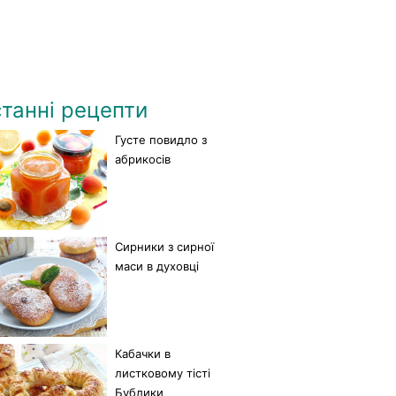
танні рецепти
Густе повидло з
абрикосів
Сирники з сирної
маси в духовці
Кабачки в
листковому тісті
Бублики