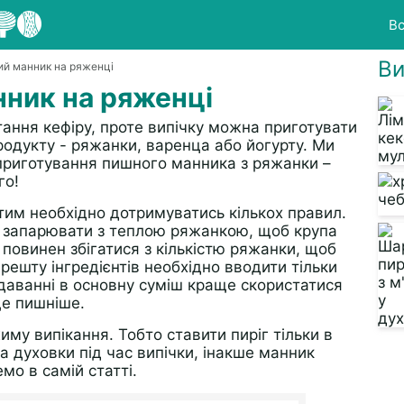
Вс
Ви
ий манник на ряженці
ник на ряженці
ння кефіру, проте випічку можна приготувати
родукту - ряжанки, варенца або йогурту. Ми
приготування пишного манника з ряжанки –
го!
им необхідно дотримуватись кількох правил.
 запарювати з теплою ряжанкою, щоб крупа
повинен збігатися з кількістю ряжанки, щоб
 решту інгредієнтів необхідно вводити тільки
додаванні в основну суміш краще скористатися
ще пишніше.
му випікання. Тобто ставити пиріг тільки в
та духовки під час випічки, інакше манник
мо в самій статті.