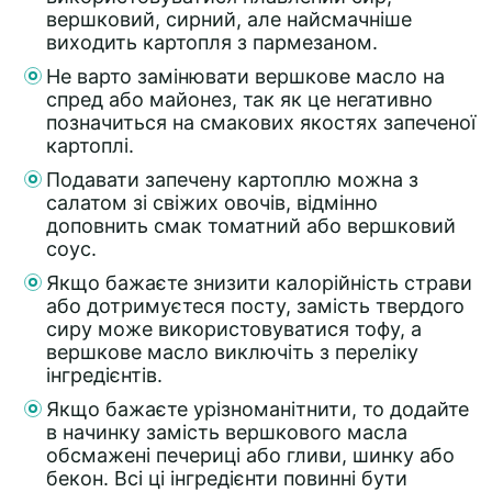
вершковий, сирний, але найсмачніше
виходить картопля з пармезаном.
Не варто замінювати вершкове масло на
спред або майонез, так як це негативно
позначиться на смакових якостях запеченої
картоплі.
Подавати запечену картоплю можна з
салатом зі свіжих овочів, відмінно
доповнить смак томатний або вершковий
соус.
Якщо бажаєте знизити калорійність страви
або дотримуєтеся посту, замість твердого
сиру може використовуватися тофу, а
вершкове масло виключіть з переліку
інгредієнтів.
Якщо бажаєте урізноманітнити, то додайте
в начинку замість вершкового масла
обсмажені печериці або гливи, шинку або
бекон. Всі ці інгредієнти повинні бути