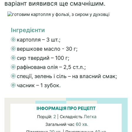
варіант виявився ще смачнішим.
Інгредієнти
картопля – 3 шт.;
вершкове масло - 30 г;
сир твердий – 100 г;
рафінована олія – 2,5 ст.л.;
спеції, зелень і сіль – на власний смак;
часник – 1 зубок.
ІНФОРМАЦІЯ ПРО РЕЦЕПТ
2
Легка
Порцій:
| Складність
60 хв.
Загальний час
20 хв.
40 хв.
Підготовка
| Приготування