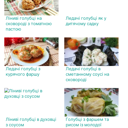
Ліниві голубці на
Ледачі голубці як у
сковороді з томатною
дитячому садку
пастою
Ледачі голубці з
Ледачі голубці в
курячого фаршу
сметанному соусі на
сковороді
Ліниві голубці в духовці
Голубці з фаршем та
з соусом
рисом із молодої