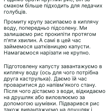
смаком більше підходить для ледачих
голубців.
Промиту крупу засипаємо в киплячу
воду, попередньо підсолену. Ми
залишаємо рис прокипіти протягом
п'яти хвилин. А самі в цей час
займемося шатківницею капусти.
Намагаємося нарізати не крупно.
Підготовлену капусту завантажуємо в
киплячу воду (ось для чого потрібна
друга каструлька). Даємо їй час
проваритися до напівм'якого стану.
Після чого дістаємо з води, відкидаємо
на друшляк або виловлюємо за
допомогою шумівки. Підварився рис
також вивантажуємо на друшляк і