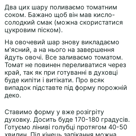
Два цих шару поливаємо томатним
соком. Бажано щоб він мав кисло-
солодкий смак (можна скористатися
цукровим піском).
На овочевий шар знову викладаємо
м'ясний, а на нього на завершення
йдуть овочі. Все заливаємо томатом.
Томат не повинен переливатися через
край, так як при готуванні в духовці
буде кипіти і витікати. Про всяк
випадок підставте під форму порожній
деко.
Ставимо форму у вже розігріту
духовку. Досить буде 170-180 градусів.
Готуємо ліниві голубці протягом 40-50
хвилин. Під кінець запікання можна