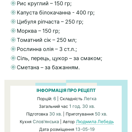
Рис круглий – 150 гр;
Капуста білокачанна - 400 гр;
Цибуля ріпчаста – 250 гр;
Морква – 150 гр;
Томатний сік – 250 мл;
Рослинна олія – 3 ст.л.;
Сіль, перець, цукор – за смаком;
Сметана – за бажанням.
ІНФОРМАЦІЯ ПРО РЕЦЕПТ
6
Легка
Порцій:
| Складність
1 год. 30 хв.
Загальний час
30 хв.
50 хв.
Підготовка
| Приготування
Слов'янська
Людмила Лебедь
Кухня
| Автор
13-05-19
Дата розміщення