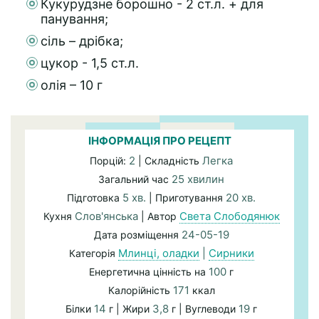
Кукурудзне борошно - 2 ст.л. + для
панування;
сіль – дрібка;
цукор - 1,5 ст.л.
олія – 10 г
ІНФОРМАЦІЯ ПРО РЕЦЕПТ
2
Легка
Порцій:
| Складність
25 хвилин
Загальний час
5 хв.
20 хв.
Підготовка
| Приготування
Слов'янська
Света Слободянюк
Кухня
| Автор
24-05-19
Дата розміщення
Млинці, оладки
|
Сирники
Категорія
100
Енергетична цінність на
г
171
Калорійність
ккал
14
3,8
19
Білки
г | Жири
г | Вуглеводи
г