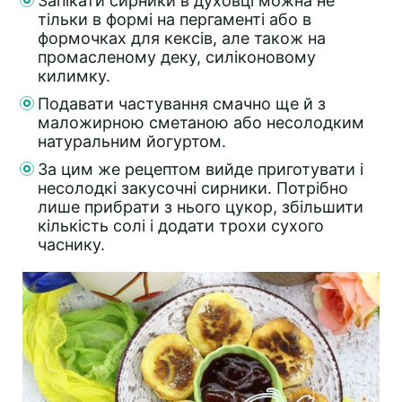
Запікати сирники в духовці можна не
тільки в формі на пергаменті або в
формочках для кексів, але також на
промасленому деку, силіконовому
килимку.
Подавати частування смачно ще й з
маложирною сметаною або несолодким
натуральним йогуртом.
За цим же рецептом вийде приготувати і
несолодкі закусочні сирники. Потрібно
лише прибрати з нього цукор, збільшити
кількість солі і додати трохи сухого
часнику.