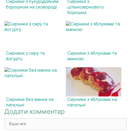
Сирники з кукурудзяним
Сирники з
борошном на сковороді
цільнозернового
борошна
Сирники з сиру та
Сирники з яблуками та
йогурту
манкою
Сирники без манки на
Сирники з яблуками на
пательні
пательні
Додати комментар