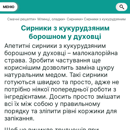
МЕНЮ
Смачні рецепти
»
Млинці, оладки
»
Сирники
» Сирники з кукурудзяним б
Сирники з кукурудзяним
борошном у духовці
Апетитні сирники з кукурудзяним
борошном у духовці – малокалорійна
страва. Зробити частування ще
кориснішим дозволить заміна цукру
натуральним медом. Такі сирники
готуються швидко та просто, адже не
потрібно ніякої попередньої роботи з
інгредієнтами. Досить просто змішати
всі їх між собою у правильному
порядку та зліпити рівні коржики для
запікання.
Щоб не виникло труднощів при