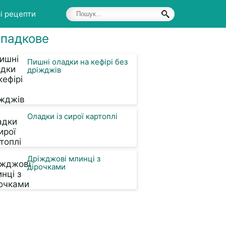
і рецепти
падкове
Пишні оладки на кефірі без
дріжджів
Оладки із сирої картоплі
Дріжджові млинці з
дірочками