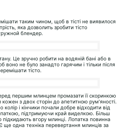
мішати таким чином, щоб в тісті не виявилося
трість, яка дозволить зробити тісто
гружной блендер.
ану. Це зручно робити на водяній бані або в
б воно не було занадто гарячим і тільки після
перемішати тісто.
Перед першим млинцем промазати її скоринкою
кожен з двох сторін до апетитною рум'яності.
о колір і кінчики почали добре відходити від
опаткою, підтримуючи край виделкою. Більш
о підкидають вгору млинці. Лопатка повинна
 Є ще одна техніка перевертання млинців за