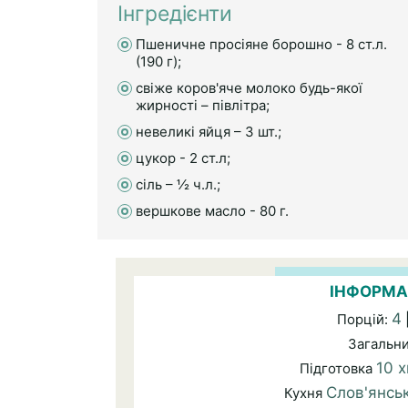
Інгредієнти
Пшеничне просіяне борошно - 8 ст.л.
(190 г);
свіже коров'яче молоко будь-якої
жирності – півлітра;
невеликі яйця – 3 шт.;
цукор - 2 ст.л;
сіль – ½ ч.л.;
вершкове масло - 80 г.
ІНФОРМА
4
Порцій:
Загальн
10 
Підготовка
Слов'янсь
Кухня