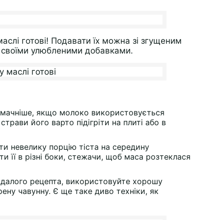
аслі готові! Подавати їх можна зі згущеним
 своїми улюбленими добавками.
 смачніше, якщо молоко використовується
трави його варто підігріти на плиті або в
и невелику порцію тіста на середину
ати її в різні боки, стежачи, щоб маса розтеклася
далого рецепта, використовуйте хорошу
ену чавунну. Є ще таке диво техніки, як