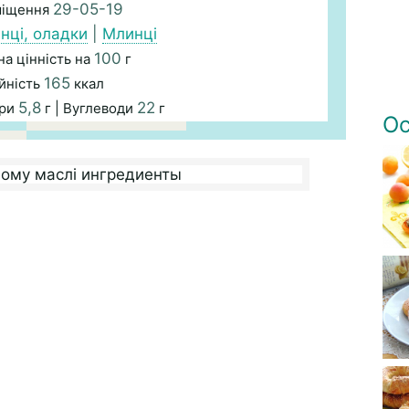
29-05-19
міщення
нці, оладки
|
Млинці
100
а цінність на
г
165
йність
ккал
5,8
22
ири
г | Вуглеводи
г
Ос