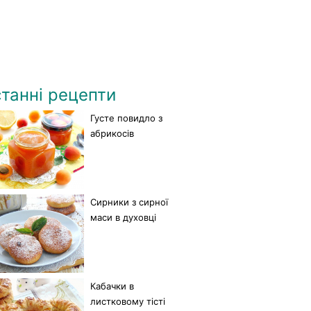
танні рецепти
Густе повидло з
абрикосів
Сирники з сирної
маси в духовці
Кабачки в
листковому тісті