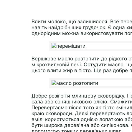
Влити молоко, що залишилося. Все пере
навіть найдрібніших грудочок. Є одна хи
однорідним можна використовувати по
Вершкове масло розтопити до рідкого ст
мікрохвильовій печі. Остудити масло, що
цього влити жир в тісто. Ще раз добре 
Добре розігріти млинцеву сковорідку. 
сала або соняшниковою олією. Смажити 
Перевертаємо після того як тісто змінил
краю сковороди. Деякі перевертають л
вмілі користуються однією лопаткою аб
бути широка дерев'яна або силіконова.
допомогою тонких дерев'яних шпаг.