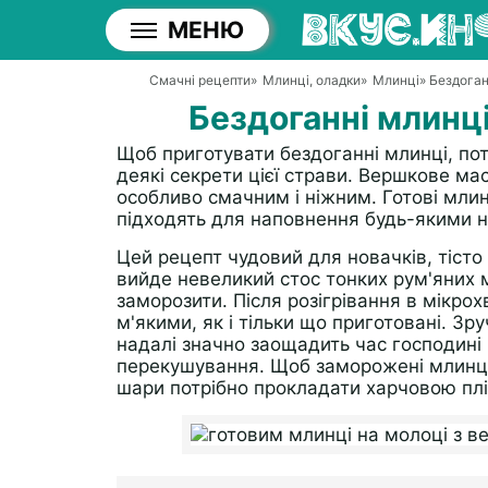
МЕНЮ
Смачні рецепти
»
Млинці, оладки
»
Млинці
» Бездога
Бездоганні млинц
Щоб приготувати бездоганні млинці, по
деякі секрети цієї страви. Вершкове ма
особливо смачним і ніжним. Готові млин
підходять для наповнення будь-якими н
Цей рецепт чудовий для новачків, тісто 
вийде невеликий стос тонких рум'яних м
заморозити. Після розігрівання в мікро
м'якими, як і тільки що приготовані. Зр
надалі значно заощадить час господині 
перекушування. Щоб заморожені млинці 
шари потрібно прокладати харчовою пл