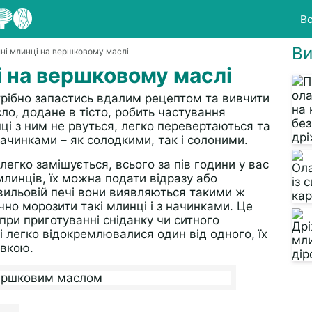
Вс
Ви
нні млинці на вершковому маслі
і на вершковому маслі
трібно запастись вдалим рецептом та вивчити
сло, додане в тісто, робить частування
ці з ним не рвуться, легко перевертаються та
ачинками – як солодкими, так і солоними.
легко замішується, всього за пів години у вас
линців, їх можна подати відразу або
хвильовій печі вони виявляються такими ж
учно морозити такі млинці і з начинками. Це
при приготуванні сніданку чи ситного
легко відокремлювалися один від одного, їх
івкою.