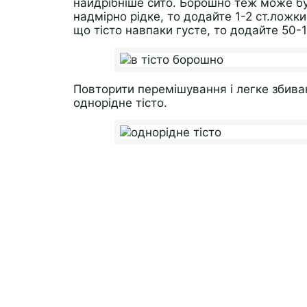
найдрібніше сито. Борошно теж може бу
надмірно рідке, то додайте 1-2 ст.ложк
що тісто навпаки густе, то додайте 50-
Повторити перемішування і легке збиван
однорідне тісто.