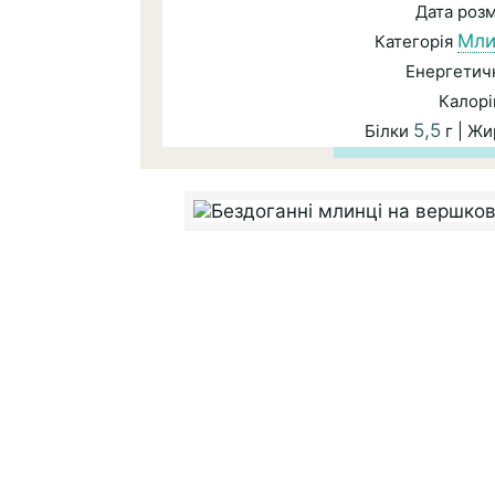
Дата роз
Мли
Категорія
Енергетичн
Калорі
5,5
Білки
г | Ж