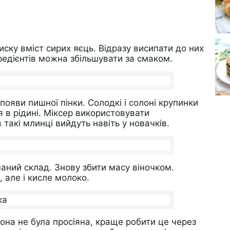
иску вміст сирих яєць. Відразу висипати до них
нгредієнтів можна збільшувати за смаком.
появи пишної пінки. Солодкі і солоні крупинки
 в рідині. Міксер використовувати
 такі млинці вийдуть навіть у новачків.
аний склад. Знову збити масу віночком.
 але і кисле молоко.
она не була просіяна, краще робити це через