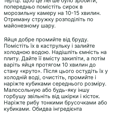
тертці. Щоб це легше було зробити,
попередньо помістіть сирок в
морозильну камеру на 10-15 хвилин.
Отриману стружку розподіліть по
майонезному шару.
Яйця добре промийте від бруду.
Помістіть їх в каструльку і залийте
холодною водою. Надішліть ємність на
плиту. Дайте її вмісту закипіти, а потім
варіть яйця протягом 10 хвилин до
стану «круто». Після цього остудіть їх у
холодній воді, очистіть, промийте і
наріжте кубиками середнього розміру.
Малосольную або будь-яку іншу
горбушу звільніть від шкірки і кісток.
Наріжте рибу тонкими брусочками або
кубиками. Обидва інгредієнта