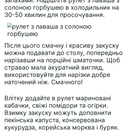
запахами. Надішліть рулет з лаваша з
солоною горбушею в холодильник на
30-50 хвилин для просочування.
Після цього смачну і красиву закуску
можна подавати до столу, попередньо
нарізавши на порційні шматочки. Щоб
стравао мала акуратний вигляд,
використовуйте для нарізки добре
наточений ніж. Смачного!
Влітку додайте в рулет мариновані
кабачки, свіжі помідори та огірки.
Взимку закуску можуть доповнити
пекінська капуста, консервована
кукурудза, корейська морква і буряк.