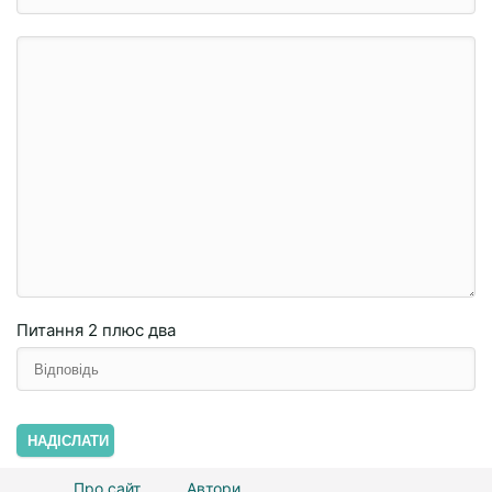
Питання
2 плюc двa
НАДІСЛАТИ
Про сайт
Автори