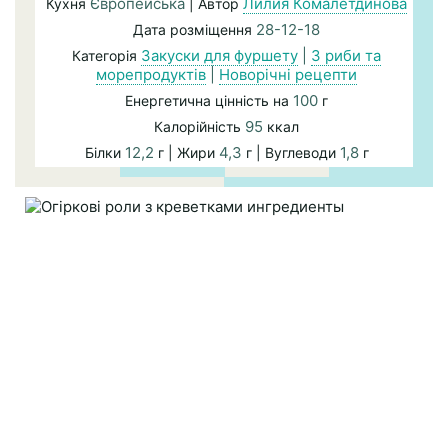
Європейська
Лилия Комалетдинова
Кухня
| Автор
28-12-18
Дата розміщення
Закуски для фуршету
|
З риби та
Категорія
морепродуктів
|
Новорічні рецепти
100
Енергетична цінність на
г
95
Калорійність
ккал
12,2
4,3
1,8
Білки
г | Жири
г | Вуглеводи
г