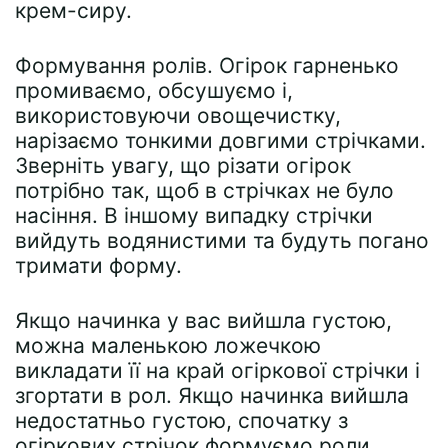
крем-сиру.
Формування ролів. Огірок гарненько
промиваємо, обсушуємо і,
використовуючи овощечистку,
нарізаємо тонкими довгими стрічками.
Зверніть увагу, що різати огірок
потрібно так, щоб в стрічках не було
насіння. В іншому випадку стрічки
вийдуть водянистими та будуть погано
тримати форму.
Якщо начинка у вас вийшла густою,
можна маленькою ложечкою
викладати її на край огіркової стрічки і
згортати в рол. Якщо начинка вийшла
недостатньо густою, спочатку з
огіркових стрічок формуємо роли