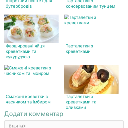
Шпротний паштет для
Тарталетки з
бутербродів
консервованим тунцем
Фаршировані яйця
Тарталетки з
креветками та
креветками
кукурудзою
Смажені креветки з
Тарталетки з
часником та імбиром
креветками та
оливками
Додати комментар