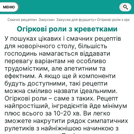
МЕНЮ
Смачні рецепти
»
Закуски
»
Закуски для фуршету
» Огіркові роли з крев
Огіркові роли з креветками
У пошуках цікавих і смачних рецептів
для новорічного столу, більшість
господинь намагається віддавати
перевагу варіантам не особливо
трудомістким, але апетитним та
ефектним. А якщо ще й компоненти
будуть доступними, такі рецепти
можна сміливо назвати ідеальними.
Огіркові роли – саме з таких. Рецепт
найпростіший, інгредієнтів йде мінімум
плюс всього за 10-20 хв. Ви легко
зможете накрутити рядок симпатичних
рулетиків з найніжнішою начинкою з