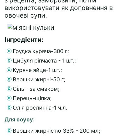
з рецепта, заморозити, потім
використовувати як доповнення в
овочеві супи.
Інгредієнти:
Грудка куряча-300 г;
Цибуля ріпчаста - 1 шт.;
Куряче яйце-1 шт.;
Вершки жирні-50 г;
Сіль - за смаком;
Перець-щіпка;
Олія рослинна-1 ч.л.
Для соусу:
Вершки жирністю 33% - 200 мл;