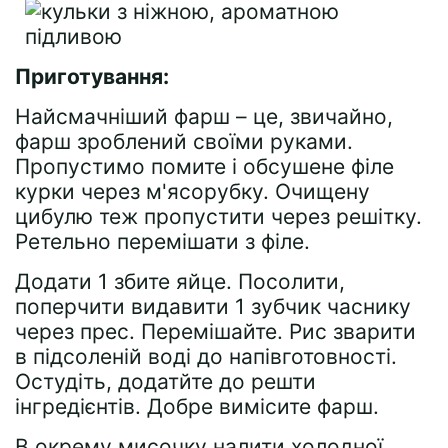
Приготування:
Найсмачніший фарш – це, звичайно,
фарш зроблений своїми руками.
Пропустимо помите і обсушене філе
курки через м'ясорубку. Очищену
цибулю теж пропустити через решітку.
Ретельно перемішати з філе.
Додати 1 збите яйце. Посолити,
поперчити видавити 1 зубчик часнику
через прес. Перемішайте. Рис зварити
в підсоленій воді до напівготовності.
Остудіть, додатйте до решти
інгредієнтів. Добре вимісите фарш.
В окрему мисочку налити холодної