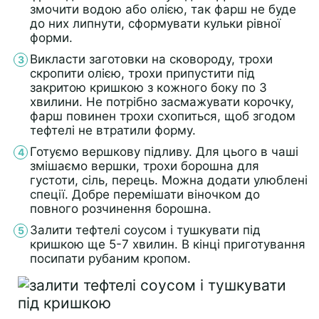
змочити водою або олією, так фарш не буде
до них липнути, сформувати кульки рівної
форми.
Викласти заготовки на сковороду, трохи
скропити олією, трохи припустити під
закритою кришкою з кожного боку по 3
хвилини. Не потрібно засмажувати корочку,
фарш повинен трохи схопиться, щоб згодом
тефтелі не втратили форму.
Готуємо вершкову підливу. Для цього в чаші
змішаємо вершки, трохи борошна для
густоти, сіль, перець. Можна додати улюблені
спеції. Добре перемішати віночком до
повного розчинення борошна.
Залити тефтелі соусом і тушкувати під
кришкою ще 5-7 хвилин. В кінці приготування
посипати рубаним кропом.