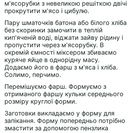
м'ясорубки з невеликою решіткою двічі
прокрутити м'ясо і цибулю.
Пару шматочків батона або білого хліба
без скоринки замочити в теплій
кип'яченій воді, віджати зайву рідину і
пропустити через м'ясорубку. В
окремій ємності міксером збиваємо
куряче яйце в однорідну масу.
Додаємо його в фарш з м'яса і хліба.
Солимо, перчимо.
Перемішуємо фарш. Формуємо з
отриманого фаршу кульки середнього
розміру круглої форми.
Заготовки викладаємо у форму для
запікання. Форму попередньо потрібно
змастити за допомогою пензлика