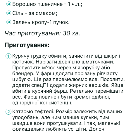
Борошно пшеничне - 1 ч.л.;
Сіль - за смаком;
Зелень кропу-1 пучок.
Час приготування: 30 хв.
Приготування:
Курячу грудку обмити, зачистити від шкіри і
кісточок. Нарізати довільно шматочками.
Пропустити м'ясо через м'ясорубку або
блендер. У фарш додати порізану ріпчасту
цибулю. Ще раз перемелюємо все. Посолити,
додати спеції і додати жирних вершків. Яйце
вбити в курячий фарш. Ретельно перемішати
все. Фарш повинен бути кремоподібної,
однорідної консистенції.
Катаємо тефтелі. Розмір залежить від ваших
уподобань, але чим менше кульки, тим
швидше вони протушкувати. І так, маленькі
фрикадельки люблять усі діти. Долоні