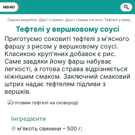
МЕНЮ
Смачні рецепти
»
Другі страви
»
Другі страви з м'яса
» Тефтелі у вершк
Тефтелі у вершковому соусі
Приготуємо соковиті тефтелі з м'ясного
фаршу з рисом у вершковому соусі.
Класикою круп'яних добавок є рис.
Саме завдяки йому фарш набуває
легкості, а готова страва відрізняється
ніжнішим смаком. Заключний смаковий
штрих надає тефтелям підливи з
вершків.
Інгредієнти
м'якоть свинини – 500 г;