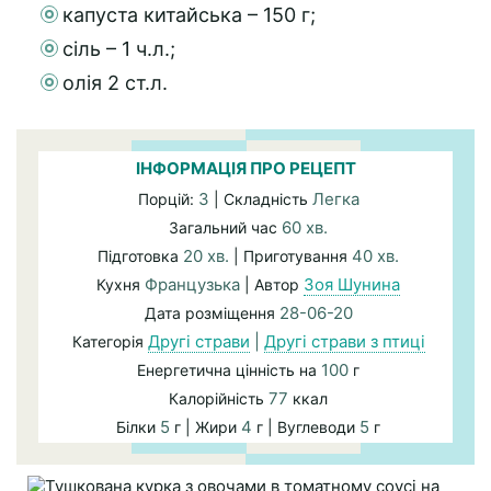
капуста китайська – 150 г;
сіль – 1 ч.л.;
олія 2 ст.л.
ІНФОРМАЦІЯ ПРО РЕЦЕПТ
3
Легка
Порцій:
| Складність
60 хв.
Загальний час
20 хв.
40 хв.
Підготовка
| Приготування
Французька
Зоя Шунина
Кухня
| Автор
28-06-20
Дата розміщення
Другі страви
|
Другі страви з птиці
Категорія
100
Енергетична цінність на
г
77
Калорійність
ккал
5
4
5
Білки
г | Жири
г | Вуглеводи
г