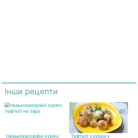
Інши рецепти
Низькокалорійні курячі
Тефтелі з курки у