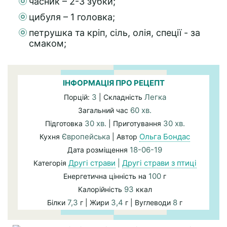
часник – 2-3 зубки;
цибуля – 1 головка;
петрушка та кріп, сіль, олія, спеції - за
смаком;
ІНФОРМАЦІЯ ПРО РЕЦЕПТ
3
Легка
Порцій:
| Складність
60 хв.
Загальний час
30 хв.
30 хв.
Підготовка
| Приготування
Європейська
Ольга Бондас
Кухня
| Автор
18-06-19
Дата розміщення
Другі страви
|
Другі страви з птиці
Категорія
100
Енергетична цінність на
г
93
Калорійність
ккал
7,3
3,4
8
Білки
г | Жири
г | Вуглеводи
г