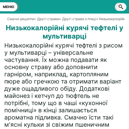
МЕНЮ
Смачні рецепти
»
Другі страви
»
Другі страви з птиці
» Низькокалорійні 
Низькокалорійні курячі тефтелі у
мультиварці
Низькокалорійні курячі тефтелі з рисом
у мультиварці – універсальне
частування. Їх можна подавати як
основну страву або доповнити
гарніром, наприклад, картопляним
пюре або гречкою та отримати варіант
дуже ощадливого обіду. Додаткові
майонез і кетчуп до тюфтель не
потрібні, тому що в чаші «кухонної
помічниці» в кінці залишається
ароматна підливка. Смачно їсти такі
м'ясні кульки зі свіжим пшеничним